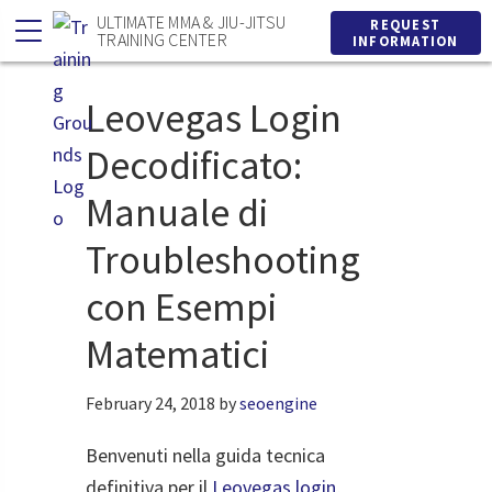
Skip
Skip
ULTIMATE MMA & JIU-JITSU
REQUEST
TRAINING CENTER
INFORMATION
to
to
primary
main
Leovegas Login
navigation
content
Decodificato:
Manuale di
Troubleshooting
con Esempi
Matematici
February 24, 2018
by
seoengine
Benvenuti nella guida tecnica
definitiva per il
Leovegas login
,