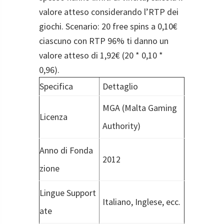
valore atteso considerando l’RTP dei
giochi. Scenario: 20 free spins a 0,10€
ciascuno con RTP 96% ti danno un
valore atteso di 1,92€ (20 * 0,10 *
0,96).
Specifica
Dettaglio
MGA (Malta Gaming
Licenza
Authority)
Anno di Fonda
2012
zione
Lingue Support
Italiano, Inglese, ecc.
ate