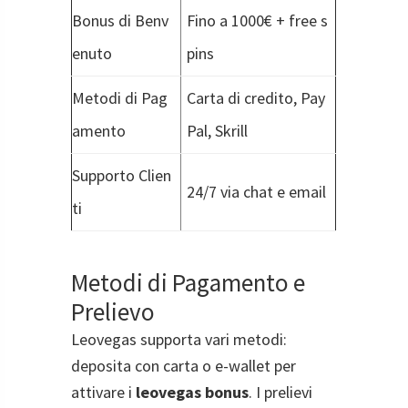
Bonus di Benv
Fino a 1000€ + free s
enuto
pins
Metodi di Pag
Carta di credito, Pay
amento
Pal, Skrill
Supporto Clien
24/7 via chat e email
ti
Metodi di Pagamento e
Prelievo
Leovegas supporta vari metodi:
deposita con carta o e-wallet per
attivare i
leovegas bonus
. I prelievi