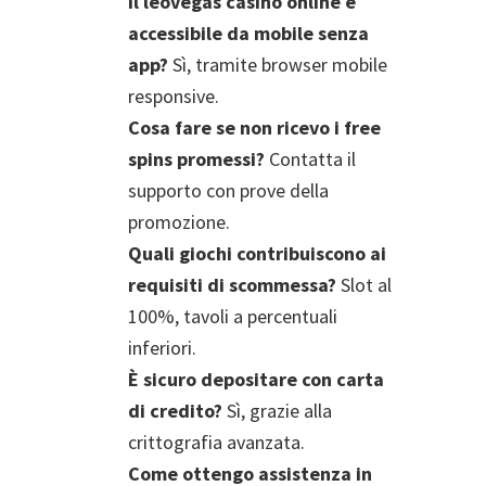
Il
leovegas casino online
è
accessibile da mobile senza
app?
Sì, tramite browser mobile
responsive.
Cosa fare se non ricevo i free
spins promessi?
Contatta il
supporto con prove della
promozione.
Quali giochi contribuiscono ai
requisiti di scommessa?
Slot al
100%, tavoli a percentuali
inferiori.
È sicuro depositare con carta
di credito?
Sì, grazie alla
crittografia avanzata.
Come ottengo assistenza in