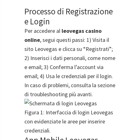
Processo di Registrazione
e Login
Per accedere al
leovegas casino
online
, segui questi passi: 1) Visita il
sito Leovegas e clicca su “Registrati”;
2) Inserisci i dati personali, come nome
e email; 3) Conferma l’account via
email; 4) Usa le credenziali per il login.
In caso di problemi, consulta la sezione
di troubleshooting più avanti.
Figura 1: Interfaccia di login Leovegas
con evidenziate le aree per inserire
credenziali.