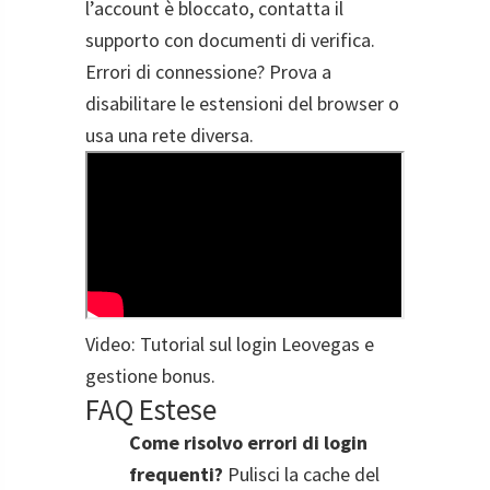
l’account è bloccato, contatta il
supporto con documenti di verifica.
Errori di connessione? Prova a
disabilitare le estensioni del browser o
usa una rete diversa.
Video: Tutorial sul login Leovegas e
gestione bonus.
FAQ Estese
Come risolvo errori di login
frequenti?
Pulisci la cache del