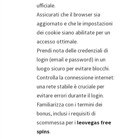
ufficiale.
Assicurati che il browser sia
aggiornato e che le impostazioni
dei cookie siano abilitate per un
accesso ottimale.
Prendi nota delle credenziali di
login (email e password) in un
luogo sicuro per evitare blocchi.
Controlla la connessione internet:
una rete stabile è cruciale per
evitare errori durante il login.
Familiarizza con i termini dei
bonus, inclusi i requisiti di
scommessa per i
leovegas free
spins
.