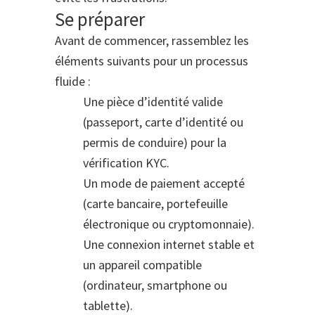
Se préparer
Avant de commencer, rassemblez les
éléments suivants pour un processus
fluide :
Une pièce d’identité valide
(passeport, carte d’identité ou
permis de conduire) pour la
vérification KYC.
Un mode de paiement accepté
(carte bancaire, portefeuille
électronique ou cryptomonnaie).
Une connexion internet stable et
un appareil compatible
(ordinateur, smartphone ou
tablette).