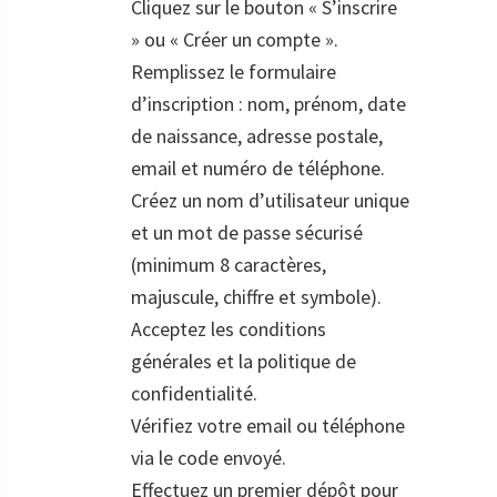
Cliquez sur le bouton « S’inscrire
» ou « Créer un compte ».
Remplissez le formulaire
d’inscription : nom, prénom, date
de naissance, adresse postale,
email et numéro de téléphone.
Créez un nom d’utilisateur unique
et un mot de passe sécurisé
(minimum 8 caractères,
majuscule, chiffre et symbole).
Acceptez les conditions
générales et la politique de
confidentialité.
Vérifiez votre email ou téléphone
via le code envoyé.
Effectuez un premier dépôt pour