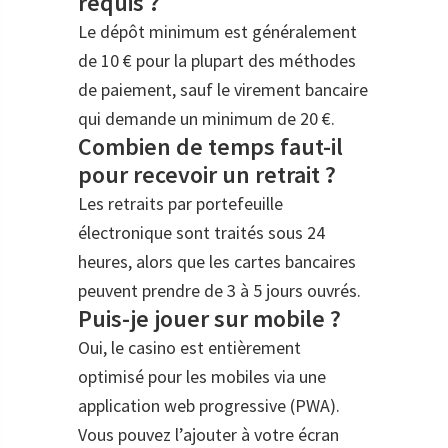
requis ?
Le dépôt minimum est généralement
de 10 € pour la plupart des méthodes
de paiement, sauf le virement bancaire
qui demande un minimum de 20 €.
Combien de temps faut-il
pour recevoir un retrait ?
Les retraits par portefeuille
électronique sont traités sous 24
heures, alors que les cartes bancaires
peuvent prendre de 3 à 5 jours ouvrés.
Puis-je jouer sur mobile ?
Oui, le casino est entièrement
optimisé pour les mobiles via une
application web progressive (PWA).
Vous pouvez l’ajouter à votre écran