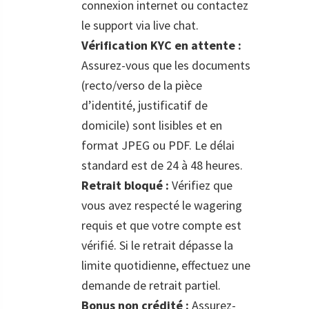
connexion internet ou contactez
le support via live chat.
Vérification KYC en attente :
Assurez-vous que les documents
(recto/verso de la pièce
d’identité, justificatif de
domicile) sont lisibles et en
format JPEG ou PDF. Le délai
standard est de 24 à 48 heures.
Retrait bloqué :
Vérifiez que
vous avez respecté le wagering
requis et que votre compte est
vérifié. Si le retrait dépasse la
limite quotidienne, effectuez une
demande de retrait partiel.
Bonus non crédité :
Assurez-