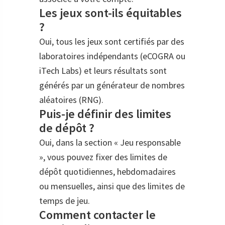
Les jeux sont-ils équitables
?
Oui, tous les jeux sont certifiés par des
laboratoires indépendants (eCOGRA ou
iTech Labs) et leurs résultats sont
générés par un générateur de nombres
aléatoires (RNG).
Puis-je définir des limites
de dépôt ?
Oui, dans la section « Jeu responsable
», vous pouvez fixer des limites de
dépôt quotidiennes, hebdomadaires
ou mensuelles, ainsi que des limites de
temps de jeu.
Comment contacter le