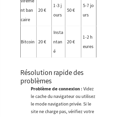
Vireme
1-3 j
5-7 jo
nt ban
20 €
50 €
ours
urs
caire
Insta
1-2 h
Bitcoin
20 €
ntan
20 €
eures
é
Résolution rapide des
problèmes
Problème de connexion :
Videz
le cache du navigateur ou utilisez
le mode navigation privée. Si le
site ne charge pas, vérifiez votre