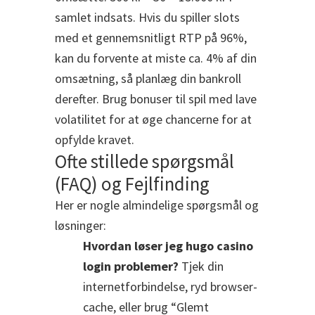
samlet indsats. Hvis du spiller slots
med et gennemsnitligt RTP på 96%,
kan du forvente at miste ca. 4% af din
omsætning, så planlæg din bankroll
derefter. Brug bonuser til spil med lave
volatilitet for at øge chancerne for at
opfylde kravet.
Ofte stillede spørgsmål
(FAQ) og Fejlfinding
Her er nogle almindelige spørgsmål og
løsninger:
Hvordan løser jeg
hugo casino
login
problemer?
Tjek din
internetforbindelse, ryd browser-
cache, eller brug “Glemt