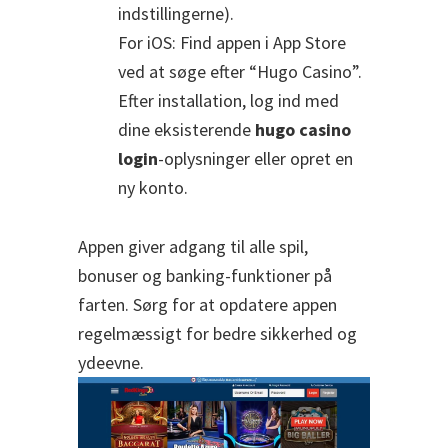
indstillingerne).
For iOS: Find appen i App Store
ved at søge efter “Hugo Casino”.
Efter installation, log ind med
dine eksisterende
hugo casino
login
-oplysninger eller opret en
ny konto.
Appen giver adgang til alle spil,
bonuser og banking-funktioner på
farten. Sørg for at opdatere appen
regelmæssigt for bedre sikkerhed og
ydeevne.