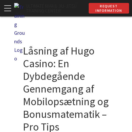
Skip
Skip
ULTIMATE MMA & JIU-JITSU
REQUEST
TRAINING CENTER
INFORMATION
to
to
primary
main
navigation
content
Låsning af Hugo
Casino: En
Dybdegående
Gennemgang af
Mobilopsætning og
Bonusmatematik –
Pro Tips