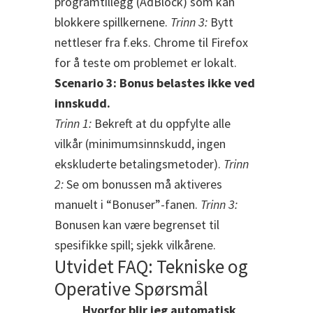
programtillegg (AdBlock) som kan
blokkere spillkernene.
Trinn 3:
Bytt
nettleser fra f.eks. Chrome til Firefox
for å teste om problemet er lokalt.
Scenario 3: Bonus belastes ikke ved
innskudd.
Trinn 1:
Bekreft at du oppfylte alle
vilkår (minimumsinnskudd, ingen
ekskluderte betalingsmetoder).
Trinn
2:
Se om bonussen må aktiveres
manuelt i “Bonuser”-fanen.
Trinn 3:
Bonusen kan være begrenset til
spesifikke spill; sjekk vilkårene.
Utvidet FAQ: Tekniske og
Operative Spørsmål
Hvorfor blir jeg automatisk