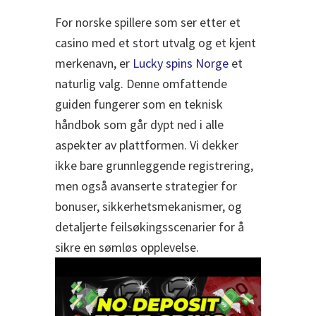
For norske spillere som ser etter et
casino med et stort utvalg og et kjent
merkenavn, er
Lucky spins Norge
et
naturlig valg. Denne omfattende
guiden fungerer som en teknisk
håndbok som går dypt ned i alle
aspekter av plattformen. Vi dekker
ikke bare grunnleggende registrering,
men også avanserte strategier for
bonuser, sikkerhetsmekanismer, og
detaljerte feilsøkingsscenarier for å
sikre en sømløs opplevelse.