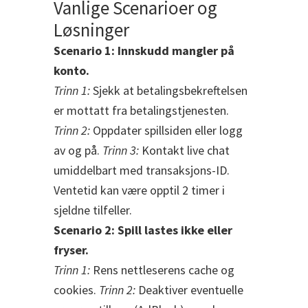
Vanlige Scenarioer og
Løsninger
Scenario 1: Innskudd mangler på
konto.
Trinn 1:
Sjekk at betalingsbekreftelsen
er mottatt fra betalingstjenesten.
Trinn 2:
Oppdater spillsiden eller logg
av og på.
Trinn 3:
Kontakt live chat
umiddelbart med transaksjons-ID.
Ventetid kan være opptil 2 timer i
sjeldne tilfeller.
Scenario 2: Spill lastes ikke eller
fryser.
Trinn 1:
Rens nettleserens cache og
cookies.
Trinn 2:
Deaktiver eventuelle