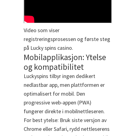
Video som viser
registreringsprosessen og første steg
på Lucky spins casino.
Mobilapplikasjon: Ytelse
og kompatibilitet
Luckyspins tilbyr ingen dedikert
nedlastbar app, men plattformen er
optimalisert for mobil. Den
progressive web-appen (PWA)
fungerer direkte i mobilnettleseren.
For best ytelse: Bruk siste versjon av
Chrome eller Safari, rydd nettleserens