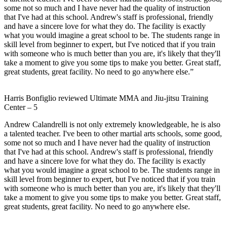
some not so much and I have never had the quality of instruction
that I've had at this school. Andrew's staff is professional, friendly
and have a sincere love for what they do. The facility is exactly
what you would imagine a great school to be. The students range in
skill level from beginner to expert, but I've noticed that if you train
with someone who is much better than you are, it's likely that they'll
take a moment to give you some tips to make you better. Great staff,
great students, great facility. No need to go anywhere else.”
Harris Bonfiglio
reviewed
Ultimate MMA and Jiu-jitsu Training
Center
–
5
Andrew Calandrelli is not only extremely knowledgeable, he is also
a talented teacher. I've been to other martial arts schools, some good,
some not so much and I have never had the quality of instruction
that I've had at this school. Andrew's staff is professional, friendly
and have a sincere love for what they do. The facility is exactly
what you would imagine a great school to be. The students range in
skill level from beginner to expert, but I've noticed that if you train
with someone who is much better than you are, it's likely that they'll
take a moment to give you some tips to make you better. Great staff,
great students, great facility. No need to go anywhere else.