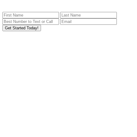
Get Started Today!