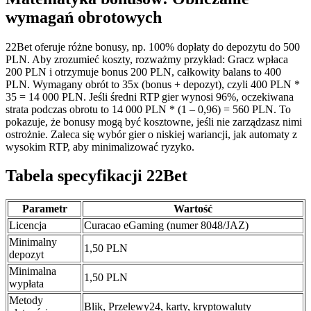
wymagań obrotowych
22Bet oferuje różne bonusy, np. 100% dopłaty do depozytu do 500
PLN. Aby zrozumieć koszty, rozważmy przykład: Gracz wpłaca
200 PLN i otrzymuje bonus 200 PLN, całkowity balans to 400
PLN. Wymagany obrót to 35x (bonus + depozyt), czyli 400 PLN *
35 = 14 000 PLN. Jeśli średni RTP gier wynosi 96%, oczekiwana
strata podczas obrotu to 14 000 PLN * (1 – 0,96) = 560 PLN. To
pokazuje, że bonusy mogą być kosztowne, jeśli nie zarządzasz nimi
ostrożnie. Zaleca się wybór gier o niskiej wariancji, jak automaty z
wysokim RTP, aby minimalizować ryzyko.
Tabela specyfikacji 22Bet
Parametr
Wartość
Licencja
Curacao eGaming (numer 8048/JAZ)
Minimalny
1,50 PLN
depozyt
Minimalna
1,50 PLN
wypłata
Metody
Blik, Przelewy24, karty, kryptowaluty