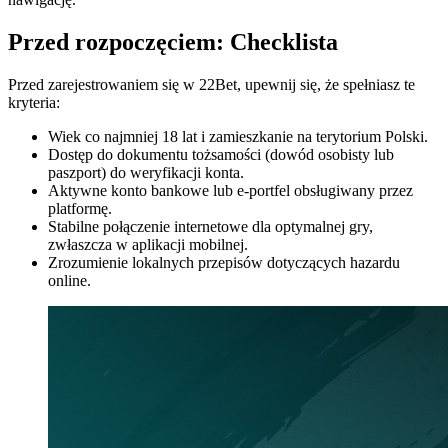
Przed rozpoczęciem: Checklista
Przed zarejestrowaniem się w 22Bet, upewnij się, że spełniasz te
kryteria:
Wiek co najmniej 18 lat i zamieszkanie na terytorium Polski.
Dostęp do dokumentu tożsamości (dowód osobisty lub
paszport) do weryfikacji konta.
Aktywne konto bankowe lub e-portfel obsługiwany przez
platformę.
Stabilne połączenie internetowe dla optymalnej gry,
zwłaszcza w aplikacji mobilnej.
Zrozumienie lokalnych przepisów dotyczących hazardu
online.