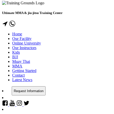
Ultimate MMA & jiu-jitsu Training Center
Home
Our Facility
Online University
Our Instructors
Kids
BJJ
Muay Thai
MMA
Getting Started
Contact
Latest News
Request Information