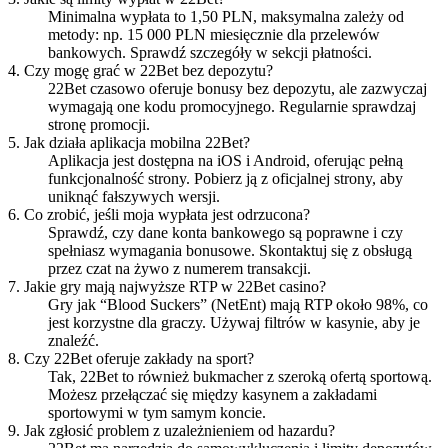
Minimalna wypłata to 1,50 PLN, maksymalna zależy od
metody: np. 15 000 PLN miesięcznie dla przelewów
bankowych. Sprawdź szczegóły w sekcji płatności.
4. Czy mogę grać w 22Bet bez depozytu?
22Bet czasowo oferuje bonusy bez depozytu, ale zazwyczaj
wymagają one kodu promocyjnego. Regularnie sprawdzaj
stronę promocji.
5. Jak działa aplikacja mobilna 22Bet?
Aplikacja jest dostępna na iOS i Android, oferując pełną
funkcjonalność strony. Pobierz ją z oficjalnej strony, aby
uniknąć fałszywych wersji.
6. Co zrobić, jeśli moja wypłata jest odrzucona?
Sprawdź, czy dane konta bankowego są poprawne i czy
spełniasz wymagania bonusowe. Skontaktuj się z obsługą
przez czat na żywo z numerem transakcji.
7. Jakie gry mają najwyższe RTP w 22Bet casino?
Gry jak “Blood Suckers” (NetEnt) mają RTP około 98%, co
jest korzystne dla graczy. Używaj filtrów w kasynie, aby je
znaleźć.
8. Czy 22Bet oferuje zakłady na sport?
Tak, 22Bet to również bukmacher z szeroką ofertą sportową.
Możesz przełączać się między kasynem a zakładami
sportowymi w tym samym koncie.
9. Jak zgłosić problem z uzależnieniem od hazardu?