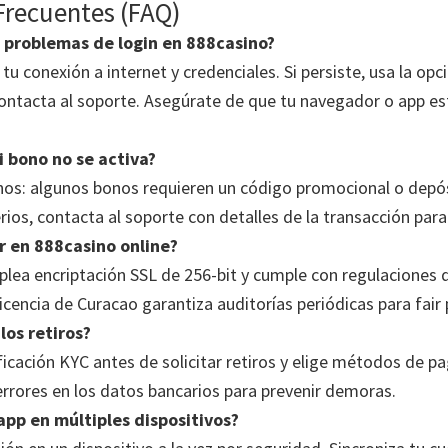
Frecuentes (FAQ)
 problemas de login en 888casino?
 tu conexión a internet y credenciales. Si persiste, usa la opc
ontacta al soporte. Asegúrate de que tu navegador o app es
i bono no se activa?
nos: algunos bonos requieren un código promocional o depó
rios, contacta al soporte con detalles de la transacción para
r en 888casino online?
plea encriptación SSL de 256-bit y cumple con regulaciones 
icencia de Curacao garantiza auditorías periódicas para fair 
los retiros?
ficación KYC antes de solicitar retiros y elige métodos de 
 errores en los datos bancarios para prevenir demoras.
app en múltiples dispositivos?