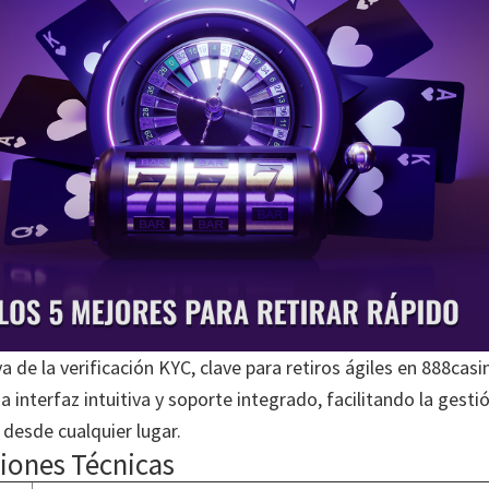
a de la verificación KYC, clave para retiros ágiles en 888casi
a interfaz intuitiva y soporte integrado, facilitando la gesti
 desde cualquier lugar.
iones Técnicas