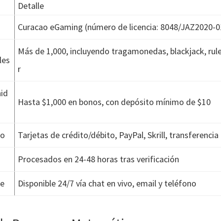
Detalle
Curacao eGaming (número de licencia: 8048/JAZ2020-0
Más de 1,000, incluyendo tragamonedas, blackjack, rul
les
r
id
Hasta $1,000 en bonos, con depósito mínimo de $10
go
Tarjetas de crédito/débito, PayPal, Skrill, transferencia
Procesados en 24-48 horas tras verificación
te
Disponible 24/7 vía chat en vivo, email y teléfono