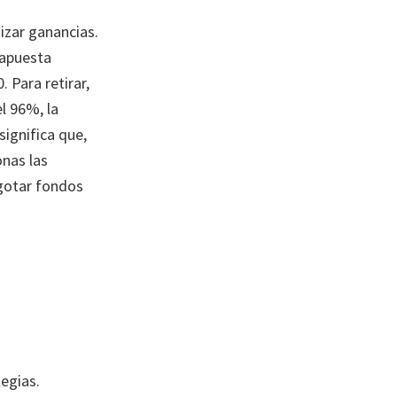
izar ganancias.
 apuesta
. Para retirar,
l 96%, la
ignifica que,
onas las
agotar fondos
tegias.