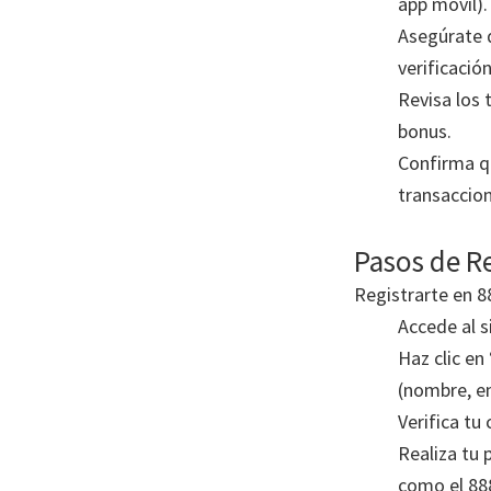
app móvil).
Asegúrate 
verificació
Revisa los 
bonus.
Confirma qu
transaccion
Pasos de R
Registrarte en 8
Accede al si
Haz clic en
(nombre, em
Verifica tu
Realiza tu 
como el 88