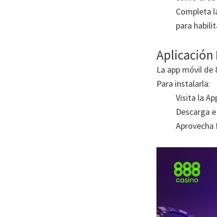
Completa l
para habilit
Aplicación
La app móvil de 
Para instalarla:
Visita la A
Descarga e 
Aprovecha f