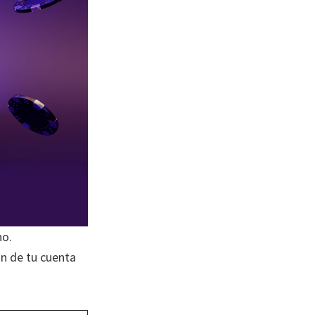
no.
ón de tu cuenta