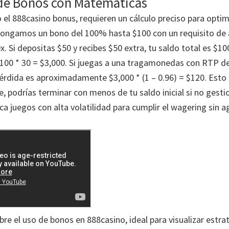
 de Bonos con Matemáticas
el 888casino bonus, requieren un cálculo preciso para optim
pongamos un bono del 100% hasta $100 con un requisito de
. Si depositas $50 y recibes $50 extra, tu saldo total es $100
100 * 30 = $3,000. Si juegas a una tragamonedas con RTP de
érdida es aproximadamente $3,000 * (1 – 0.96) = $120. Esto s
, podrías terminar con menos de tu saldo inicial si no gesti
ica juegos con alta volatilidad para cumplir el wagering sin 
bre el uso de bonos en 888casino, ideal para visualizar estra