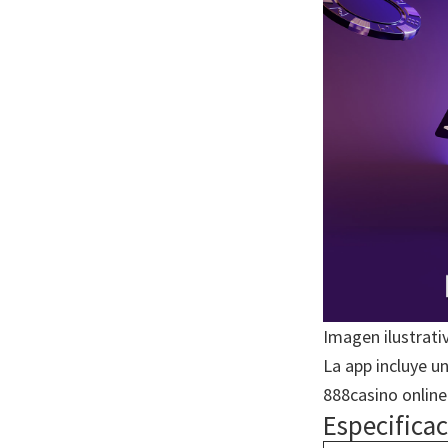
Imagen ilustrativ
La app incluye un
888casino online
Especificac