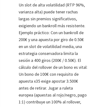
Un slot de alta volatilidad (RTP 96%,
varianza alta) puede tener rachas
largas sin premios significativos,
exigiendo un bankroll más resistente.
Ejemplo práctico: Con un bankroll de
200€ y una apuesta por giro de 0.50€
en un slot de volatilidad media, una
estrategia conservadora limita la
sesión a 400 giros (200€ / 0.50€). El
cálculo del rollover de un bono es vital:
Un bono de 100€ con requisito de
apuesta x35 exige apostar 3.500€
antes de retirar. Jugar a ruleta
europea (apuestas al rojo/negro, pago
1:1) contribuye un 100% al rollover,