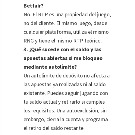
Betfair?
No. El RTP es una propiedad del juego,
no del cliente. El mismo juego, desde
cualquier plataforma, utiliza el mismo
RNG y tiene el mismo RTP teórico.
3. ¿Qué sucede con el saldo y las
apuestas abiertas si me bloqueo
mediante autolímite?
Un autolímite de depósito no afecta a
las apuestas ya realizadas ni al saldo
existente. Puedes seguir jugando con
tu saldo actual y retirarlo si cumples
los requisitos. Una autoexclusión, sin
embargo, cierra la cuenta y programa
el retiro del saldo restante.