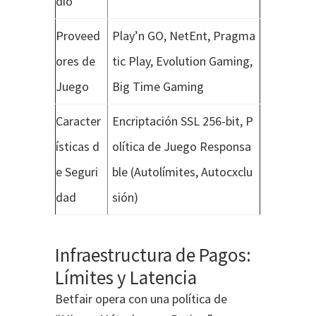
dio
Proveed
Play’n GO, NetEnt, Pragma
ores de
tic Play, Evolution Gaming,
Juego
Big Time Gaming
Caracter
Encriptación SSL 256-bit, P
ísticas d
olítica de Juego Responsa
e Seguri
ble (Autolímites, Autocxclu
dad
sión)
Infraestructura de Pagos:
Límites y Latencia
Betfair opera con una política de