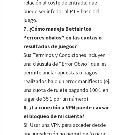
relación al coste de entrada, que
puede ser inferior al RTP base del
juego.
7. ¿Cómo maneja Betfair los
“errores obvios” en las cuotas o
resultados de juegos?
Sus Términos y Condiciones incluyen
una cláusula de “Error Obvio” que les
permite anular apuestas o pagos
realizados bajo un error manifiesto (ej.
una cuota de ruleta pagando 100:1 en
lugar de 35:1 por un número).
8. ¿La conexión a VPN puede causar
el bloqueo de mi cuenta?
Sí. Usar una VPN para acceder desde
una jurisdicción no permitida (o para