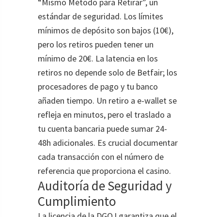
“Mismo Método para Retirar”, un
estándar de seguridad. Los límites
mínimos de depósito son bajos (10€),
pero los retiros pueden tener un
mínimo de 20€. La latencia en los
retiros no depende solo de Betfair; los
procesadores de pago y tu banco
añaden tiempo. Un retiro a e-wallet se
refleja en minutos, pero el traslado a
tu cuenta bancaria puede sumar 24-
48h adicionales. Es crucial documentar
cada transacción con el número de
referencia que proporciona el casino.
Auditoría de Seguridad y
Cumplimiento
La licencia de la DGOJ garantiza que el