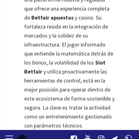
que ofrece una experiencia completa
de
Betfair apuestas
y casino. Su
fortaleza reside en la integración de
mercados y la solidez de su
infraestructura. El jugor informado
que entiende la matemática detrás de
los bonos, la volatilidad de los
Slot
Betfair
y utiliza proactivamente las
herramientas de control, está en la
mejor posición para operar dentro de
este ecosistema de forma sostenible y
segura. La clave es tratar la actividad
como un entretenimiento gestionado
con parámetros técnicos.