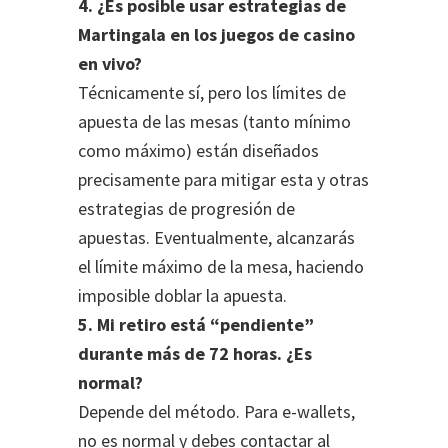
4. ¿Es posible usar estrategias de
Martingala en los juegos de casino
en vivo?
Técnicamente sí, pero los límites de
apuesta de las mesas (tanto mínimo
como máximo) están diseñados
precisamente para mitigar esta y otras
estrategias de progresión de
apuestas. Eventualmente, alcanzarás
el límite máximo de la mesa, haciendo
imposible doblar la apuesta.
5. Mi retiro está “pendiente”
durante más de 72 horas. ¿Es
normal?
Depende del método. Para e-wallets,
no es normal y debes contactar al