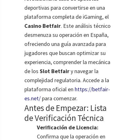
deportivas para convertirse en una
plataforma completa de iGaming, el
Casino Betfair
. Este análisis técnico
desmenuza su operación en España,
ofreciendo una guía avanzada para
jugadores que buscan optimizar su
experiencia, comprender la mecánica
de los
Slot Betfair
y navegar la
complejidad regulatoria. Accede a la
plataforma oficial en
https://betfair-
es.net/
para comenzar.
Antes de Empezar: Lista
de Verificación Técnica
Verificación de Licencia:
Confirma que la operación en