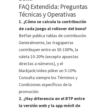
FAQ Extendida: Preguntas
Técnicas y Operativas
1. ¿Cómo se calcula la contribución
de cada juego al rollover del bono?
Betfair publica tablas de contribución.
Generalmente, las tragaperras
contribuyen entre un 50-100%, la
ruleta 10-20% (excepto apuestas
directas a números), y el
blackjack/video póker un 5-10%.
Consulta siempre los Términos y
Condiciones específicos de la
promoción.
2. ¿Hay diferencia en el RTP entre
la versión web y la app móvil de