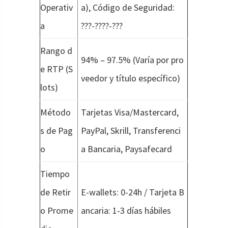
Operativ
a), Código de Seguridad:
a
???-????-???
Rango d
94% – 97.5% (Varía por pro
e RTP (S
veedor y título específico)
lots)
Método
Tarjetas Visa/Mastercard,
s de Pag
PayPal, Skrill, Transferenci
o
a Bancaria, Paysafecard
Tiempo
de Retir
E-wallets: 0-24h / Tarjeta B
o Prome
ancaria: 1-3 días hábiles