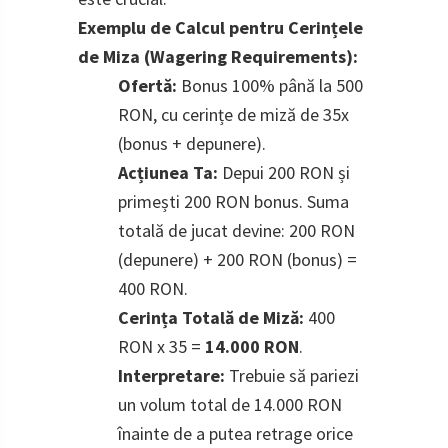
Exemplu de Calcul pentru Cerințele
de Miza (Wagering Requirements):
Ofertă:
Bonus 100% până la 500
RON, cu cerințe de miză de 35x
(bonus + depunere).
Acțiunea Ta:
Depui 200 RON și
primești 200 RON bonus. Suma
totală de jucat devine: 200 RON
(depunere) + 200 RON (bonus) =
400 RON.
Cerința Totală de Miză:
400
RON x 35 =
14.000 RON
.
Interpretare:
Trebuie să pariezi
un volum total de 14.000 RON
înainte de a putea retrage orice