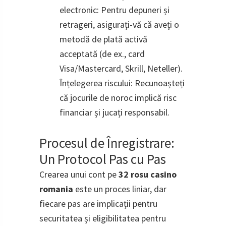
electronic: Pentru depuneri și
retrageri, asigurați-vă că aveți o
metodă de plată activă
acceptată (de ex., card
Visa/Mastercard, Skrill, Neteller).
Înțelegerea riscului: Recunoașteți
că jocurile de noroc implică risc
financiar și jucați responsabil.
Procesul de Înregistrare:
Un Protocol Pas cu Pas
Crearea unui cont pe
32 rosu casino
romania
este un proces liniar, dar
fiecare pas are implicații pentru
securitatea și eligibilitatea pentru