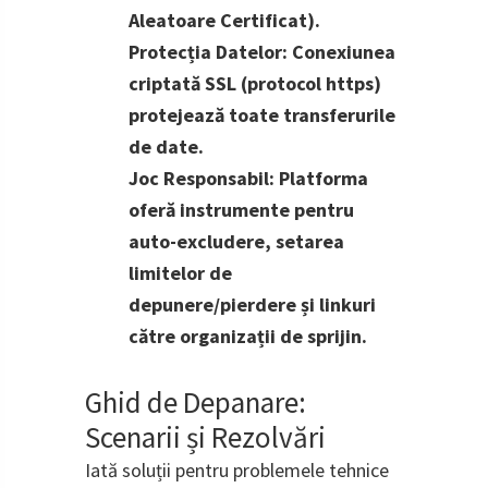
Aleatoare Certificat).
Protecția Datelor:
Conexiunea
criptată SSL (protocol https)
protejează toate transferurile
de date.
Joc Responsabil:
Platforma
oferă instrumente pentru
auto-excludere, setarea
limitelor de
depunere/pierdere și linkuri
către organizații de sprijin.
Ghid de Depanare:
Scenarii și Rezolvări
Iată soluții pentru problemele tehnice