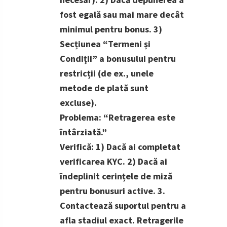
fost egală sau mai mare decât
minimul pentru bonus. 3)
Secțiunea “Termeni și
Condiții” a bonusului pentru
restricții (de ex., unele
metode de plată sunt
excluse).
Problema:
“Retragerea este
întârziată.”
Verifică:
1) Dacă ai completat
verificarea KYC. 2) Dacă ai
îndeplinit cerințele de miză
pentru bonusuri active. 3.
Contactează suportul pentru a
afla stadiul exact. Retragerile