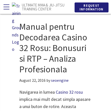
Skip
Skip
ULTIMATE MMA & JIU-JITSU
REQUEST
TRAINING CENTER
INFORMATION
to
to
primary
main
Manual pentru
navigation
content
Decodarea Casino
32 Rosu: Bonusuri
si RTP – Analiza
Profesionala
August 22, 2016
by
seoengine
Navigarea in lumea
Casino 32 rosu
implica mai mult decat simpla apasare
a unui buton de rotire. Aceasta