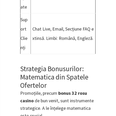
ate
Sup
ort
Chat Live, Email, Secțiune FAQ e
Clie
xtinsă. Limbi: Română, Engleză.
nți
Strategia Bonusurilor:
Matematica din Spatele
Ofertelor
Promoțiile, precum
bonus 32 rosu
casino
de bun venit, sunt instrumente
strategice. A le înțelege matematica
este crucial.