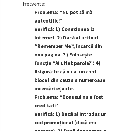
frecvente:
Problema:
“Nu pot să mă
autentific.”
Verifică:
1) Conexiunea la
internet. 2) Dacă ai activat
“Remember Me”, încarcă din
nou pagina. 3) Folosește
funcția “Ai uitat parola?”. 4)
Asigură-te că nu ai un cont
blocat din cauza a numeroase
încercări eșuate.
Problema:
“Bonusul nu a fost
creditat.”
Verifică:
1) Dacă ai introdus un
cod promoțional (dacă era
necesar). 2) Dacă depunerea a