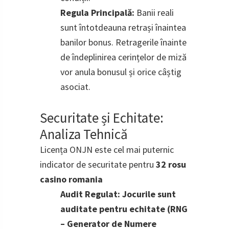
Regula Principală:
Banii reali
sunt întotdeauna retrași înaintea
banilor bonus. Retragerile înainte
de îndeplinirea cerințelor de miză
vor anula bonusul și orice câștig
asociat.
Securitate și Echitate:
Analiza Tehnică
Licența ONJN este cel mai puternic
indicator de securitate pentru
32 rosu
casino romania
Audit Regulat:
Jocurile sunt
auditate pentru echitate (RNG
– Generator de Numere