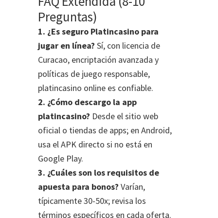
FAQ Extendida (8-10
Preguntas)
1. ¿Es seguro Platincasino para
jugar en línea?
Sí, con licencia de
Curacao, encriptación avanzada y
políticas de juego responsable,
platincasino online es confiable.
2. ¿Cómo descargo la app
platincasino?
Desde el sitio web
oficial o tiendas de apps; en Android,
usa el APK directo si no está en
Google Play.
3. ¿Cuáles son los requisitos de
apuesta para bonos?
Varían,
típicamente 30-50x; revisa los
términos específicos en cada oferta.