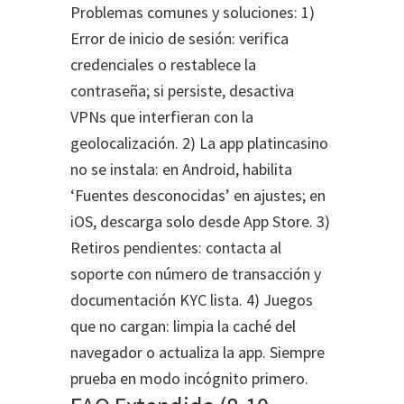
Problemas comunes y soluciones: 1)
Error de inicio de sesión: verifica
credenciales o restablece la
contraseña; si persiste, desactiva
VPNs que interfieran con la
geolocalización. 2) La app platincasino
no se instala: en Android, habilita
‘Fuentes desconocidas’ en ajustes; en
iOS, descarga solo desde App Store. 3)
Retiros pendientes: contacta al
soporte con número de transacción y
documentación KYC lista. 4) Juegos
que no cargan: limpia la caché del
navegador o actualiza la app. Siempre
prueba en modo incógnito primero.