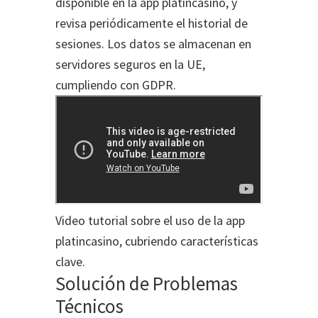
disponible en la app platincasino, y
revisa periódicamente el historial de
sesiones. Los datos se almacenan en
servidores seguros en la UE,
cumpliendo con GDPR.
Video tutorial sobre el uso de la app
platincasino, cubriendo características
clave.
Solución de Problemas
Técnicos