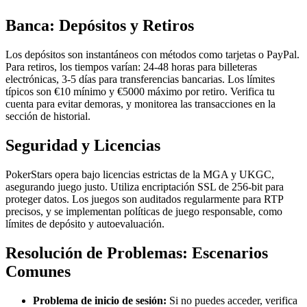
Banca: Depósitos y Retiros
Los depósitos son instantáneos con métodos como tarjetas o PayPal.
Para retiros, los tiempos varían: 24-48 horas para billeteras
electrónicas, 3-5 días para transferencias bancarias. Los límites
típicos son €10 mínimo y €5000 máximo por retiro. Verifica tu
cuenta para evitar demoras, y monitorea las transacciones en la
sección de historial.
Seguridad y Licencias
PokerStars opera bajo licencias estrictas de la MGA y UKGC,
asegurando juego justo. Utiliza encriptación SSL de 256-bit para
proteger datos. Los juegos son auditados regularmente para RTP
precisos, y se implementan políticas de juego responsable, como
límites de depósito y autoevaluación.
Resolución de Problemas: Escenarios
Comunes
Problema de inicio de sesión:
Si no puedes acceder, verifica