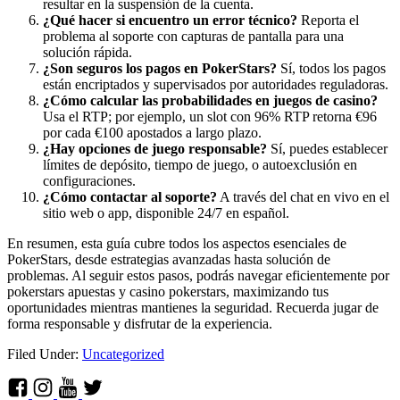
resultar en la suspensión de la cuenta.
¿Qué hacer si encuentro un error técnico?
Reporta el
problema al soporte con capturas de pantalla para una
solución rápida.
¿Son seguros los pagos en PokerStars?
Sí, todos los pagos
están encriptados y supervisados por autoridades reguladoras.
¿Cómo calcular las probabilidades en juegos de casino?
Usa el RTP; por ejemplo, un slot con 96% RTP retorna €96
por cada €100 apostados a largo plazo.
¿Hay opciones de juego responsable?
Sí, puedes establecer
límites de depósito, tiempo de juego, o autoexclusión en
configuraciones.
¿Cómo contactar al soporte?
A través del chat en vivo en el
sitio web o app, disponible 24/7 en español.
En resumen, esta guía cubre todos los aspectos esenciales de
PokerStars, desde estrategias avanzadas hasta solución de
problemas. Al seguir estos pasos, podrás navegar eficientemente por
pokerstars apuestas y casino pokerstars, maximizando tus
oportunidades mientras mantienes la seguridad. Recuerda jugar de
forma responsable y disfrutar de la experiencia.
Filed Under:
Uncategorized