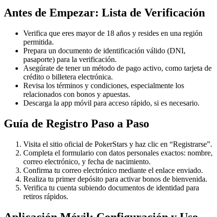
Antes de Empezar: Lista de Verificación
Verifica que eres mayor de 18 años y resides en una región
permitida.
Prepara un documento de identificación válido (DNI,
pasaporte) para la verificación.
Asegúrate de tener un método de pago activo, como tarjeta de
crédito o billetera electrónica.
Revisa los términos y condiciones, especialmente los
relacionados con bonos y apuestas.
Descarga la app móvil para acceso rápido, si es necesario.
Guía de Registro Paso a Paso
Visita el sitio oficial de PokerStars y haz clic en “Registrarse”.
Completa el formulario con datos personales exactos: nombre,
correo electrónico, y fecha de nacimiento.
Confirma tu correo electrónico mediante el enlace enviado.
Realiza tu primer depósito para activar bonos de bienvenida.
Verifica tu cuenta subiendo documentos de identidad para
retiros rápidos.
Aplicación Móvil: Configuración y Uso