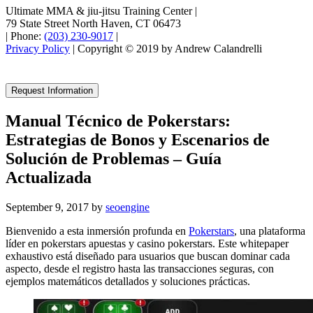
Ultimate MMA & jiu-jitsu Training Center
|
79 State Street North Haven, CT 06473
|
Phone:
(203) 230-9017
|
Privacy Policy
| Copyright © 2019 by Andrew Calandrelli
Request Information
Manual Técnico de Pokerstars:
Estrategias de Bonos y Escenarios de
Solución de Problemas – Guía
Actualizada
September 9, 2017
by
seoengine
Bienvenido a esta inmersión profunda en
Pokerstars
, una plataforma
líder en pokerstars apuestas y casino pokerstars. Este whitepaper
exhaustivo está diseñado para usuarios que buscan dominar cada
aspecto, desde el registro hasta las transacciones seguras, con
ejemplos matemáticos detallados y soluciones prácticas.