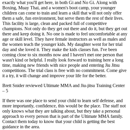
exactly what you'll get here, in both Gi and No Gi. Along with
Boxing, Muay Thai, and a women's boot camp, your younger
children can come to train and learn a skill that will not only offer
them a safe, fun environment, but serve them the rest of their lives.
This facility is large, clean and packed full of competitive
champions. Not only do they get out there and do it, but they get out
there and keep doing it. No one is made to feel uncomfortable at any
age or skill level. They have female instructors as well as males and
the women teach the younger kids. My daughter went for her trial
day and she loved it. They make the kids classes fun. I've been
coming close to six months now and I haven't met one person that
wasn't kind or helpful. I really look forward to training here a long
time, making new friends with nice people and entering Jiu Jitsu
competitions. The trial class is free with no commitment. Come give
it a try, it will change and improve your life for the better.
Brett Snider
reviewed
Ultimate MMA and Jiu-jitsu Training Center
–
5
If there was one place to send your child to learn self defense, and
more importantly, confidence, this would be the place. The staff not
only knows what they are talking about, but they take a personal
approach to every person that is part of the Ultimate MMA family.
Contact them today to know that your child is getting the best
guidance in the area.