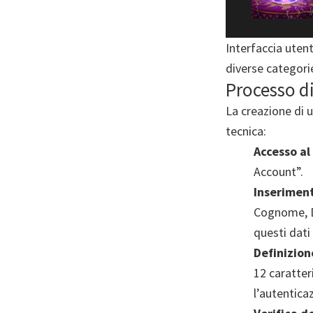
Interfaccia utent
diverse categorie
Processo d
La creazione di 
tecnica:
Accesso al
Account”.
Inseriment
Cognome, Da
questi dati
Definizion
12 caratteri
l’autentica