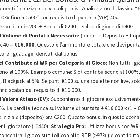
menti finanziari con vincoli precisi. Analizziamo il classico “
0% fino a €500” con requisito di puntata (WR) 40x.
eposito di €200 + Bonus di €200 = Saldo di gioco di €400.
l Volume di Puntata Necessario:
(Importo Deposito + Imp
x 40 =
€16.000
. Questo è l’ammontare totale che devi punta
vare i guadagni derivati dal bonus.
l Contributo al WR per Categoria di Gioco:
Non tutti i gi
cono al 100%. Esempio comune: Slot contribuiscono al 100%,
%, Blackjack al 5%. Se punti €100 su una roulette non live, sol
no scalati dal requisito di €16.000.
l Valore Atteso (EV):
Supponiamo di giocare esclusivamente
. La perdita teorica sul volume di puntata è €16.000 x (1 – 0.
e iniziale (deposito) era €200. Questo bonus, in questo scena
r il giocatore (-€440).
Strategia Pro:
Utilizza bonus con WR p
concentra il gioco su titoli con alto RTP (>97%) e contributo