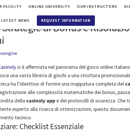
R FACILITY
ONLINE UNIVERSITY
OUR INSTRUCTORS
KI
Definitivo del Casinoly Online
LATEST NEWS
REQUEST INFORMATION
 Strategie di Bonus e Risoluzi
i
eoengine
Casinoly
si è affermata nel panorama del gioco online italia
sce una vasta libreria di giochi a una struttura promozionale
nica ha l’obiettivo di fornire una mappatura completa del
ca
registrazione alle complessità matematiche dei bonus, pass
ondita della
casinoly app
e dei protocolli di sicurezza. Che 
tente esperto alla ricerca di ottimizzazioni, questo docume
imento tecnico.
iziare: Checklist Essenziale