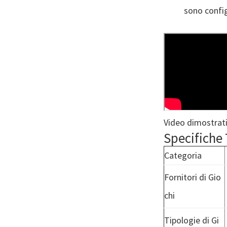
sono config
Video dimostrativ
Specifiche 
Categoria
Fornitori di Gio
chi
Tipologie di Gi