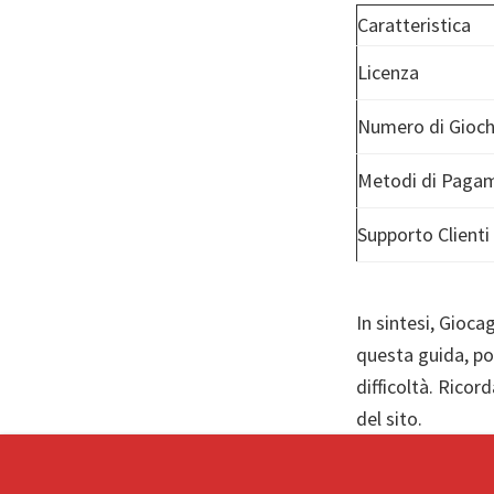
Caratteristica
Licenza
Numero di Gioch
Metodi di Paga
Supporto Clienti
In sintesi, Gioca
questa guida, pot
difficoltà. Ricor
del sito.