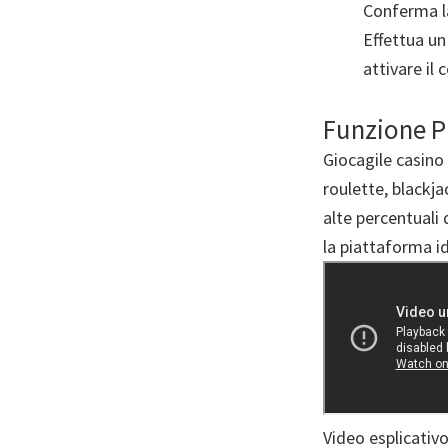
Conferma la
Effettua un
attivare il 
Funzione Pr
Giocagile casino 
roulette, blackjac
alte percentuali
la piattaforma id
Video esplicativo