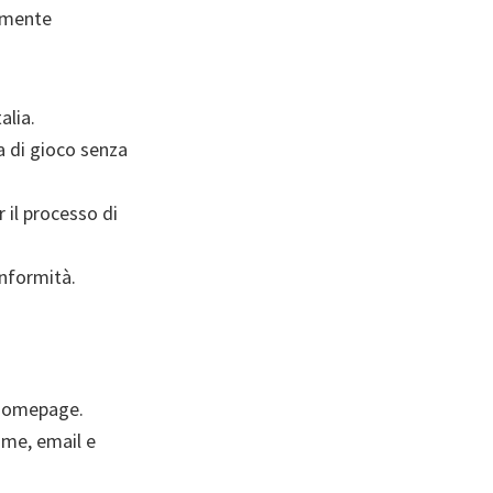
damente
alia.
a di gioco senza
 il processo di
onformità.
a homepage.
ome, email e