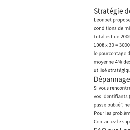
Stratégie 
Leonbet propose
conditions de mi
total est de 200
100€ x 30 = 3000€
le pourcentage d
moyenne 4% des m
utilisé stratégi
Dépannage 
Si vous rencontr
vos identifiants 
passe oublié”, n
Pour les problèm
Contactez le supp