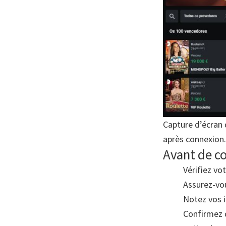
Capture d’écran 
après connexion.
Avant de c
Vérifiez vo
Assurez-vou
Notez vos i
Confirmez q