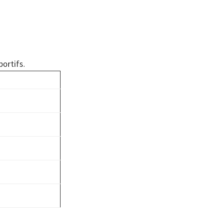
portifs.