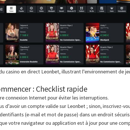
du casino en direct Leonbet, illustrant l’environnement de je
ommencer : Checklist rapide
tre connexion Internet pour éviter les interruptions.
s d’avoir un compte valide sur Leonbet ; sinon, inscrivez-vo
dentifiants (e-mail et mot de passe) dans un endroit sécuris
ue votre navigateur ou application est à jour pour une compa