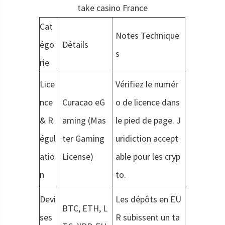
take casino France
Cat
Notes Technique
égo
Détails
s
rie
Lice
Vérifiez le numér
nce
Curacao eG
o de licence dans
& R
aming (Mas
le pied de page. J
égul
ter Gaming
uridiction accept
atio
License)
able pour les cryp
n
to.
Devi
Les dépôts en EU
BTC, ETH, L
ses
R subissent un ta