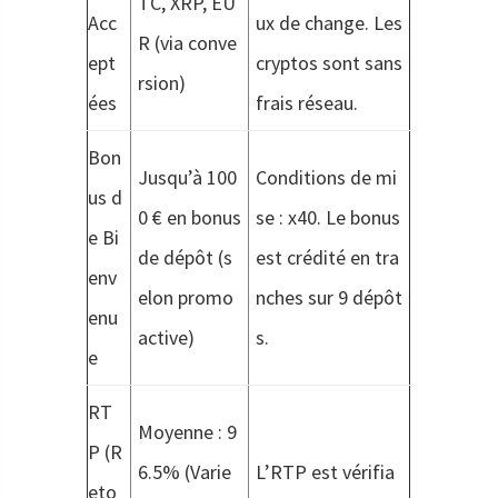
TC, XRP, EU
Acc
ux de change. Les
R (via conve
ept
cryptos sont sans
rsion)
ées
frais réseau.
Bon
Jusqu’à 100
Conditions de mi
us d
0 € en bonus
se : x40. Le bonus
e Bi
de dépôt (s
est crédité en tra
env
elon promo
nches sur 9 dépôt
enu
active)
s.
e
RT
Moyenne : 9
P (R
6.5% (Varie
L’RTP est vérifia
eto