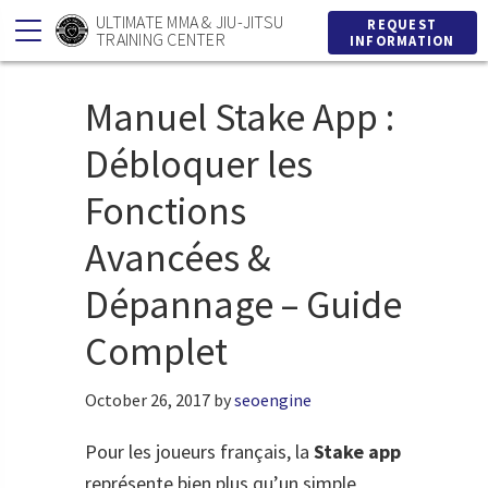
Skip
Skip
ULTIMATE MMA & JIU-JITSU
REQUEST
TRAINING CENTER
INFORMATION
to
to
primary
main
Manuel Stake App :
navigation
content
Débloquer les
Fonctions
Avancées &
Dépannage – Guide
Complet
October 26, 2017
by
seoengine
Pour les joueurs français, la
Stake app
représente bien plus qu’un simple