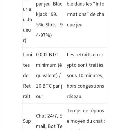
par jeu. Blac
ble dans les “Info
ur a
kjack : 99.
rmations” de cha
u Jo
5%, Slots : 9
que jeu.
ueu
4-97%)
r)
Limi
0.002 BTC
Les retraits en cr
tes
minimum (é
ypto sont traités
de
quivalent) /
sous 10 minutes,
Ret
10 BTC par j
hors congestions
rait
our
réseau.
Temps de répons
Chat 24/7, E
Sup
e moyen du chat :
mail, Bot Te