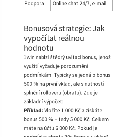
Podpora
Online chat 24/7, e-mail
Bonusová strategie: Jak
vypočítat reálnou
hodnotu
1win nabízí štědrý uvítací bonus, jehož
využití vyžaduje porozumění
podmínkám. Typicky se jedná o bonus
500 % na první vklad, ale s nutností
splnění rolloveru (obratu). Zde je
základní výpočet:
Příklad:
Vložíte 1 000 Kč a získáte
bonus 500 % – tedy 5 000 Kč. Celkem
máte na účtu 6 000 Kč. Pokud je
podmínka obratu 30x (bonus + vklad),