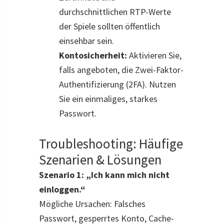
durchschnittlichen RTP-Werte
der Spiele sollten öffentlich
einsehbar sein.
Kontosicherheit:
Aktivieren Sie,
falls angeboten, die Zwei-Faktor-
Authentifizierung (2FA). Nutzen
Sie ein einmaliges, starkes
Passwort.
Troubleshooting: Häufige
Szenarien & Lösungen
Szenario 1: „Ich kann mich nicht
einloggen.“
Mögliche Ursachen: Falsches
Passwort, gesperrtes Konto, Cache-