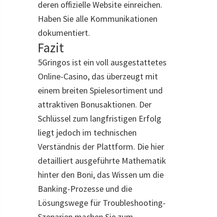
deren offizielle Website einreichen.
Haben Sie alle Kommunikationen
dokumentiert.
Fazit
5Gringos ist ein voll ausgestattetes
Online-Casino, das überzeugt mit
einem breiten Spielesortiment und
attraktiven Bonusaktionen. Der
Schlüssel zum langfristigen Erfolg
liegt jedoch im technischen
Verständnis der Plattform. Die hier
detailliert ausgeführte Mathematik
hinter den Boni, das Wissen um die
Banking-Prozesse und die
Lösungswege für Troubleshooting-
Szenarien machen Sie zum