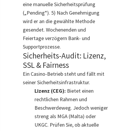
eine manuelle Sicherheitsprüfung
(„Pending“). 5) Nach Genehmigung
wird er an die gewählte Methode
gesendet. Wochenenden und
Feiertage verzögern Bank- und
Supportprozesse.
Sicherheits-Audit: Lizenz,
SSL & Fairness
Ein Casino-Betrieb steht und fällt mit
seiner Sicherheitsinfrastruktur.
Lizenz (CEG):
Bietet einen
rechtlichen Rahmen und
Beschwerdeweg. Jedoch weniger
streng als MGA (Malta) oder
UKGC. Prüfen Sie, ob aktuelle