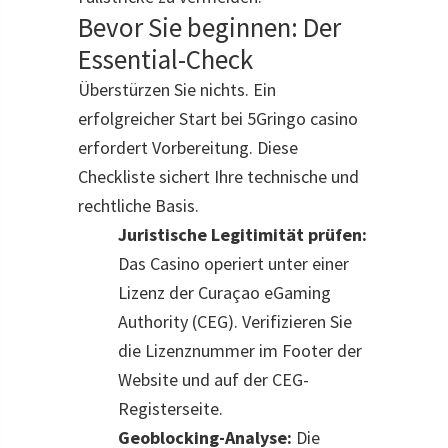
Bevor Sie beginnen: Der
Essential-Check
Überstürzen Sie nichts. Ein
erfolgreicher Start bei 5Gringo casino
erfordert Vorbereitung. Diese
Checkliste sichert Ihre technische und
rechtliche Basis.
Juristische Legitimität prüfen:
Das Casino operiert unter einer
Lizenz der Curaçao eGaming
Authority (CEG). Verifizieren Sie
die Lizenznummer im Footer der
Website und auf der CEG-
Registerseite.
Geoblocking-Analyse:
Die