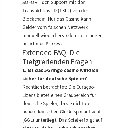
SOFORT den Support mit der
Transaktions-ID (TXID) von der
Blockchain. Nur das Casino kann
Gelder vom falschen Netzwerk
manuell wiederherstellen – ein langer,
unsicherer Prozess.
Extended FAQ: Die
Tiefgreifenden Fragen
1. Ist das 5Gringo casino wirklich
sicher für deutsche Spieler?
Rechtlich betrachtet: Die Curaçao-
Lizenz bietet einen Graubereich für
deutsche Spieler, da sie nicht der
neuen deutschen Glücksspielaufsicht
(GGL) unterliegt. Das Spiel erfolgt auf