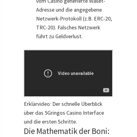
vom Casino generierte Wallet-
Adresse und die angegebene
Netzwerk-Protokoll (z.B. ERC-20,
TRC-20). Falsches Netzwerk
führt zu Geldverlust.
Erklärvideo: Der schnelle Überblick
über das 5Gringos Casino Interface
und die ersten Schritte.
Die Mathematik der Boni: