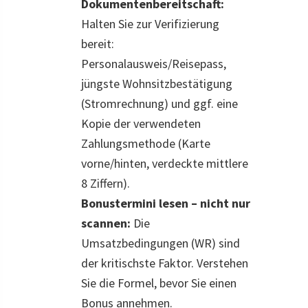
Dokumentenbereitschaft:
Halten Sie zur Verifizierung
bereit:
Personalausweis/Reisepass,
jüngste Wohnsitzbestätigung
(Stromrechnung) und ggf. eine
Kopie der verwendeten
Zahlungsmethode (Karte
vorne/hinten, verdeckte mittlere
8 Ziffern).
Bonustermini lesen – nicht nur
scannen:
Die
Umsatzbedingungen (WR) sind
der kritischste Faktor. Verstehen
Sie die Formel, bevor Sie einen
Bonus annehmen.