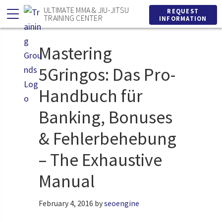
Skip
Skip
ULTIMATE MMA & JIU-JITSU
REQUEST
TRAINING CENTER
INFORMATION
to
to
primary
main
Mastering
navigation
content
5Gringos: Das Pro-
Handbuch für
Banking, Bonuses
& Fehlerbehebung
– The Exhaustive
Manual
February 4, 2016
by
seoengine