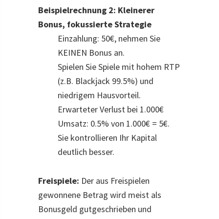
Beispielrechnung 2: Kleinerer
Bonus, fokussierte Strategie
Einzahlung: 50€, nehmen Sie
KEINEN Bonus an.
Spielen Sie Spiele mit hohem RTP
(z.B. Blackjack 99.5%) und
niedrigem Hausvorteil.
Erwarteter Verlust bei 1.000€
Umsatz: 0.5% von 1.000€ = 5€.
Sie kontrollieren Ihr Kapital
deutlich besser.
Freispiele:
Der aus Freispielen
gewonnene Betrag wird meist als
Bonusgeld gutgeschrieben und