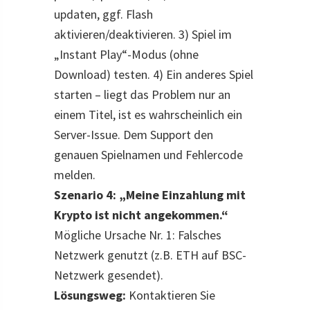
updaten, ggf. Flash
aktivieren/deaktivieren. 3) Spiel im
„Instant Play“-Modus (ohne
Download) testen. 4) Ein anderes Spiel
starten – liegt das Problem nur an
einem Titel, ist es wahrscheinlich ein
Server-Issue. Dem Support den
genauen Spielnamen und Fehlercode
melden.
Szenario 4: „Meine Einzahlung mit
Krypto ist nicht angekommen.“
Mögliche Ursache Nr. 1: Falsches
Netzwerk genutzt (z.B. ETH auf BSC-
Netzwerk gesendet).
Lösungsweg:
Kontaktieren Sie