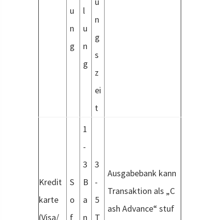
u
u
l
n
n
u
g
g
n
s
g
z
ei
t
1
-
3
3
Ausgabebank kann
Kredit
S
B
-
Transaktion als „C
karte
o
a
5
ash Advance“ stuf
(Visa/
f
n
T