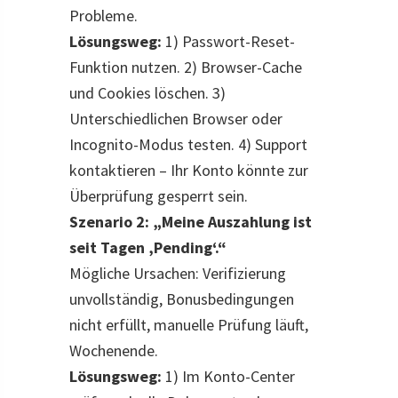
Probleme.
Lösungsweg:
1) Passwort-Reset-
Funktion nutzen. 2) Browser-Cache
und Cookies löschen. 3)
Unterschiedlichen Browser oder
Incognito-Modus testen. 4) Support
kontaktieren – Ihr Konto könnte zur
Überprüfung gesperrt sein.
Szenario 2: „Meine Auszahlung ist
seit Tagen ‚Pending‘.“
Mögliche Ursachen: Verifizierung
unvollständig, Bonusbedingungen
nicht erfüllt, manuelle Prüfung läuft,
Wochenende.
Lösungsweg:
1) Im Konto-Center