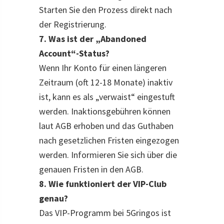
Starten Sie den Prozess direkt nach
der Registrierung.
7. Was ist der „Abandoned
Account“-Status?
Wenn Ihr Konto für einen längeren
Zeitraum (oft 12-18 Monate) inaktiv
ist, kann es als „verwaist“ eingestuft
werden. Inaktionsgebühren können
laut AGB erhoben und das Guthaben
nach gesetzlichen Fristen eingezogen
werden. Informieren Sie sich über die
genauen Fristen in den AGB.
8. Wie funktioniert der VIP-Club
genau?
Das VIP-Programm bei 5Gringos ist