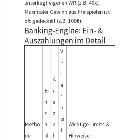
unterliegt eigenen WR (z.B. 40x).
Maximaler Gewinn aus Freispielen ist
oft gedeckelt (z.B. 100€).
Banking-Engine: Ein- &
Auszahlungen im Detail
V
e
r
A
a
Ei
u
r
n
s
b
z
z
ei
Metho
a
a
Wichtige Limits &
t
de
hl
h
Hinweise