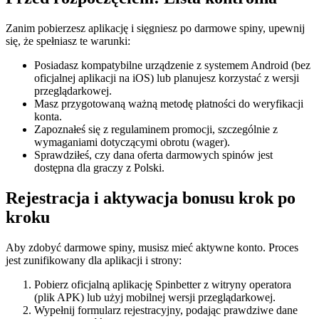
Zanim pobierzesz aplikację i sięgniesz po darmowe spiny, upewnij
się, że spełniasz te warunki:
Posiadasz kompatybilne urządzenie z systemem Android (bez
oficjalnej aplikacji na iOS) lub planujesz korzystać z wersji
przeglądarkowej.
Masz przygotowaną ważną metodę płatności do weryfikacji
konta.
Zapoznałeś się z regulaminem promocji, szczególnie z
wymaganiami dotyczącymi obrotu (wager).
Sprawdziłeś, czy dana oferta darmowych spinów jest
dostępna dla graczy z Polski.
Rejestracja i aktywacja bonusu krok po
kroku
Aby zdobyć darmowe spiny, musisz mieć aktywne konto. Proces
jest zunifikowany dla aplikacji i strony:
Pobierz oficjalną aplikację Spinbetter z witryny operatora
(plik APK) lub użyj mobilnej wersji przeglądarkowej.
Wypełnij formularz rejestracyjny, podając prawdziwe dane