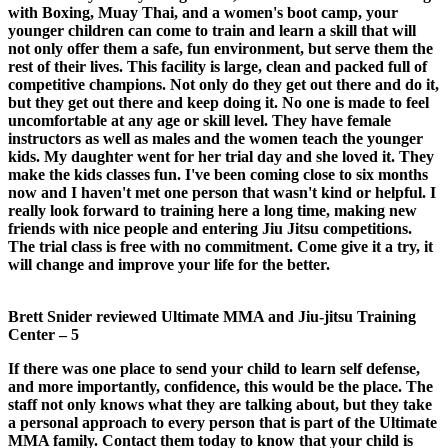
with Boxing, Muay Thai, and a women's boot camp, your
younger children can come to train and learn a skill that will
not only offer them a safe, fun environment, but serve them the
rest of their lives. This facility is large, clean and packed full of
competitive champions. Not only do they get out there and do it,
but they get out there and keep doing it. No one is made to feel
uncomfortable at any age or skill level. They have female
instructors as well as males and the women teach the younger
kids. My daughter went for her trial day and she loved it. They
make the kids classes fun. I've been coming close to six months
now and I haven't met one person that wasn't kind or helpful. I
really look forward to training here a long time, making new
friends with nice people and entering Jiu Jitsu competitions.
The trial class is free with no commitment. Come give it a try, it
will change and improve your life for the better.
Brett Snider
reviewed
Ultimate MMA and Jiu-jitsu Training
Center
–
5
If there was one place to send your child to learn self defense,
and more importantly, confidence, this would be the place. The
staff not only knows what they are talking about, but they take
a personal approach to every person that is part of the Ultimate
MMA family. Contact them today to know that your child is