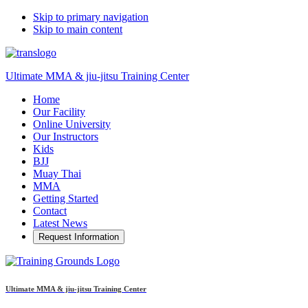
Skip to primary navigation
Skip to main content
Ultimate MMA & jiu-jitsu Training Center
Home
Our Facility
Online University
Our Instructors
Kids
BJJ
Muay Thai
MMA
Getting Started
Contact
Latest News
Request Information
Ultimate MMA & jiu-jitsu Training Center