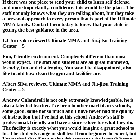
If there was one place to send your child to learn self defense,
and more importantly, confidence, this would be the place. The
staff not only knows what they are talking about, but they take
a personal approach to every person that is part of the Ultimate
MMA family. Contact them today to know that your child is
getting the best guidance in the area.
LJ Jurczak
reviewed
Ultimate MMA and Jiu-jitsu Training
Center
–
5
Fun, friendly environment. Completely different than most
would expect. The staff and students are all great mannered,
friendly, fun and challenging. You won't be disappointed, also
like to add how clean the gym and facilities are.
Albert Silva
reviewed
Ultimate MMA and Jiu-jitsu Training
Center
–
5
Andrew Calandrelli is not only extremely knowledgeable, he is
also a talented teacher. I've been to other martial arts schools,
some good, some not so much and I have never had the quality
of instruction that I've had at this school. Andrew's staff is
professional, friendly and have a sincere love for what they do.
The facility is exactly what you would imagine a great school to
be. The students range in skill level from beginner to expert, but