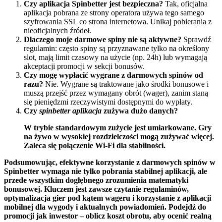
Czy aplikacja Spinbetter jest bezpieczna?
Tak, oficjalna
aplikacja pobrana ze strony operatora używa tego samego
szyfrowania SSL co strona internetowa. Unikaj pobierania z
nieoficjalnych źródeł.
Dlaczego moje darmowe spiny nie są aktywne?
Sprawdź
regulamin: często spiny są przyznawane tylko na określony
slot, mają limit czasowy na użycie (np. 24h) lub wymagają
akceptacji promocji w sekcji bonusów.
Czy mogę wypłacić wygrane z darmowych spinów od
razu?
Nie. Wygrane są traktowane jako środki bonusowe i
muszą przejść przez wymagany obrót (wager), zanim staną
się pieniędzmi rzeczywistymi dostępnymi do wypłaty.
Czy
spinbetter aplikacja
zużywa dużo danych?
W trybie standardowym zużycie jest umiarkowane. Gry
na żywo w wysokiej rozdzielczości mogą zużywać więcej.
Zaleca się połączenie Wi-Fi dla stabilności.
Podsumowując, efektywne korzystanie z darmowych spinów w
Spinbetter wymaga nie tylko pobrania stabilnej aplikacji, ale
przede wszystkim dogłębnego zrozumienia matematyki
bonusowej. Kluczem jest zawsze czytanie regulaminów,
optymalizacja gier pod kątem wageru i korzystanie z aplikacji
mobilnej dla wygody i aktualnych powiadomień. Podejdź do
promocji jak inwestor – oblicz koszt obrotu, aby ocenić realną