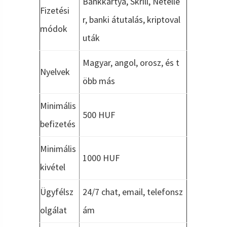
Bankkártya, Skrill, Netelle
Fizetési
r, banki átutalás, kriptoval
módok
uták
Magyar, angol, orosz, és t
Nyelvek
öbb más
Minimális
500 HUF
befizetés
Minimális
1000 HUF
kivétel
Ügyfélsz
24/7 chat, email, telefonsz
olgálat
ám