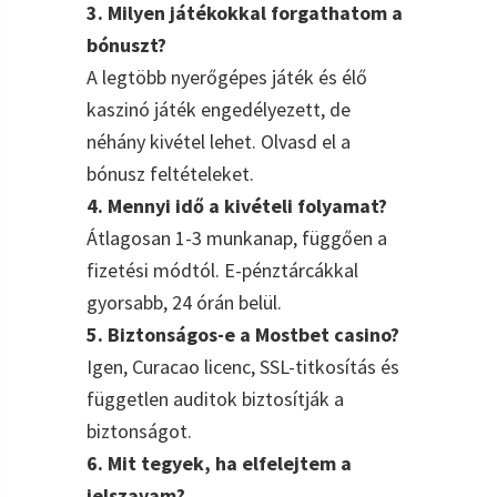
3. Milyen játékokkal forgathatom a
bónuszt?
A legtöbb nyerőgépes játék és élő
kaszinó játék engedélyezett, de
néhány kivétel lehet. Olvasd el a
bónusz feltételeket.
4. Mennyi idő a kivételi folyamat?
Átlagosan 1-3 munkanap, függően a
fizetési módtól. E-pénztárcákkal
gyorsabb, 24 órán belül.
5. Biztonságos-e a Mostbet casino?
Igen, Curacao licenc, SSL-titkosítás és
független auditok biztosítják a
biztonságot.
6. Mit tegyek, ha elfelejtem a
jelszavam?