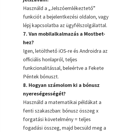
Használd a „Jelszóemlékeztető”
funkciót a bejelentkezési oldalon, vagy
lépj kapcsolatba az ügyfélszolgálattal.
7. Van mobilalkalmazás a Mostbet-
hez?
Igen, letölthető iOS-re és Androidra az
officiális honlapról, teljes
funkcionalitással, beleértve a Fekete
Péntek bónuszt.
8. Hogyan számolom ki a bónusz
nyereségességét?
Használd a matematikai példákat a
fenti szakaszban: bónusz összeg x
forgatási követelmény = teljes
fogadási összeg, majd becsüld meg a