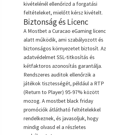
kivételénél ellenőrizd a forgatási
feltételeket, mielőtt kérsz kivételt.
Biztonság és Licenc
A Mostbet a Curacao eGaming licenc
alatt működik, ami szabályozott és
biztonságos környezetet biztosít. Az
adatvédelmet SSL-titkosítás és
kétfaktoros azonosítás garantálja.
Rendszeres auditok ellenőrzik a
játékok tisztességét, például a RTP
(Return to Player) 95-97% között
mozog. A mostbet black friday
promóciók átlátható feltételekkel
rendelkeznek, és javasoljuk, hogy
mindig olvasd el a részletes