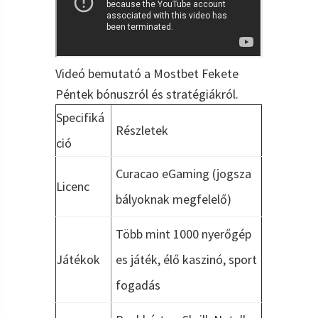
Videó bemutató a Mostbet Fekete
Péntek bónuszról és stratégiákról.
Specifiká
Részletek
ció
Curacao eGaming (jogsza
Licenc
bályoknak megfelelő)
Több mint 1000 nyerőgép
Játékok
es játék, élő kaszinó, sport
fogadás