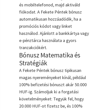
és mobiltelefonod, majd aktiváld
fiókodat. A Fekete Péntek bónusz
automatikusan hozzáadódik, ha a
promóciós kódot vagy linket
használod. Ajánlott a bankkártya vagy
e-pénztárca használata a gyors
tranzakciókért.
Bónusz Matematika és
Stratégiák
A Fekete Péntek bónusz tipikusan
magas nyereményeket kínál, például
100% befizetési bónuszt akár 50.000
HUF-ig. Számoljuk ki a forgatási
követelményeket: Tegyük fel, hogy
20.000 HUF-ot fizetsz be, és 100%