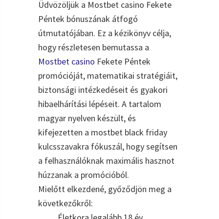
Üdvözöljük a Mostbet casino Fekete
Péntek bónuszának átfogó
útmutatójában. Ez a kézikönyv célja,
hogy részletesen bemutassa a
Mostbet casino
Fekete Péntek
promócióját, matematikai stratégiáit,
biztonsági intézkedéseit és gyakori
hibaelhárítási lépéseit. A tartalom
magyar nyelven készült, és
kifejezetten a mostbet black friday
kulcsszavakra fókuszál, hogy segítsen
a felhasználóknak maximális hasznot
húzzanak a promócióból.
Mielőtt elkezdené, győződjön meg a
következőkről:
Életkora legalább 18 év.