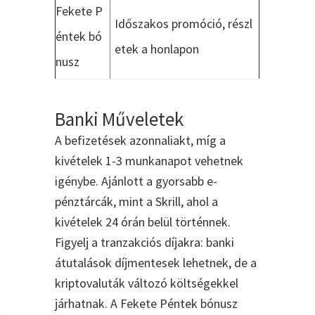
Fekete P
Időszakos promóció, részl
éntek bó
etek a honlapon
nusz
Banki Műveletek
A befizetések azonnaliakt, míg a
kivételek 1-3 munkanapot vehetnek
igénybe. Ajánlott a gyorsabb e-
pénztárcák, mint a Skrill, ahol a
kivételek 24 órán belül történnek.
Figyelj a tranzakciós díjakra: banki
átutalások díjmentesek lehetnek, de a
kriptovaluták változó költségekkel
járhatnak. A Fekete Péntek bónusz