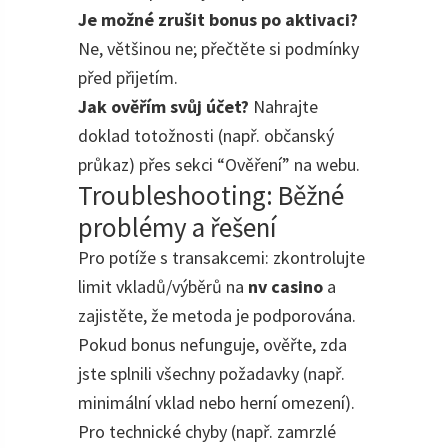
Je možné zrušit bonus po aktivaci?
Ne, většinou ne; přečtěte si podmínky
před přijetím.
Jak ověřím svůj účet?
Nahrajte
doklad totožnosti (např. občanský
průkaz) přes sekci “Ověření” na webu.
Troubleshooting: Běžné
problémy a řešení
Pro potíže s transakcemi: zkontrolujte
limit vkladů/výběrů na
nv casino
a
zajistěte, že metoda je podporována.
Pokud bonus nefunguje, ověřte, zda
jste splnili všechny požadavky (např.
minimální vklad nebo herní omezení).
Pro technické chyby (např. zamrzlé