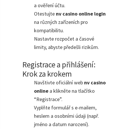
a ověření účtu.
Otestujte
nv casino online login
na různých zařízeních pro
kompatibilitu.
Nastavte rozpočet a časové
limity, abyste předešli rizikům.
Registrace a přihlášení:
Krok za krokem
Navštivte oficiální web
nv casino
online
a klikněte na tlačítko
“Registrace”.
Vyplňte formulář s e-mailem,
heslem a osobními údaji (např.
jméno a datum narození).