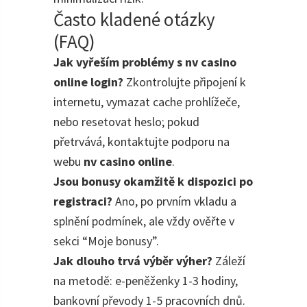
Často kladené otázky
(FAQ)
Jak vyřeším problémy s
nv casino
online login
?
Zkontrolujte připojení k
internetu, vymazat cache prohlížeče,
nebo resetovat heslo; pokud
přetrvává, kontaktujte podporu na
webu
nv casino online
.
Jsou bonusy okamžitě k dispozici po
registraci?
Ano, po prvním vkladu a
splnění podmínek, ale vždy ověřte v
sekci “Moje bonusy”.
Jak dlouho trvá výběr výher?
Záleží
na metodě: e-peněženky 1-3 hodiny,
bankovní převody 1-5 pracovních dnů.