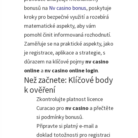
bonusů na
Nv casino bonus
, poskytuje
kroky pro bezpečné využití a rozebírá
matematické aspekty, aby vám
pomohl činit informovaná rozhodnutí.
Zaměřuje se na praktické aspekty, jako
je registrace, aplikace a strategie, s
důrazem na klíčové pojmy
nv casino
online
a
nv casino online login
.
Než začnete: Klíčové body
k ověření
Zkontrolujte platnost licence
Curacao pro
nv casino
a přečtěte
si podmínky bonusů.
Připravte si platný e-mail a
doklad totožnosti pro registraci