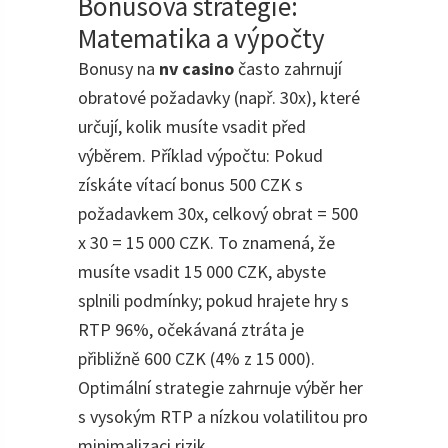
Bonusová strategie:
Matematika a výpočty
Bonusy na
nv casino
často zahrnují
obratové požadavky (např. 30x), které
určují, kolik musíte vsadit před
výběrem. Příklad výpočtu: Pokud
získáte vítací bonus 500 CZK s
požadavkem 30x, celkový obrat = 500
x 30 = 15 000 CZK. To znamená, že
musíte vsadit 15 000 CZK, abyste
splnili podmínky; pokud hrajete hry s
RTP 96%, očekávaná ztráta je
přibližně 600 CZK (4% z 15 000).
Optimální strategie zahrnuje výběr her
s vysokým RTP a nízkou volatilitou pro
minimalizaci rizik.