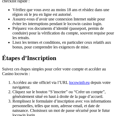
checklist rapide :
Vérifiez que vous avez au moins 18 ans et résidez dans une
région où le jeu en ligne est autorisé.
Assurez-vous d’avoir une connexion Internet stable pour
éviter les interruptions pendant le locowin casino login.
Préparez vos documents d’identité (passeport, permis de
conduire) pour la vérification du compte, souvent requise pour
les retraits.
Lisez les termes et conditions, en particulier ceux relatifs aux
bonus, pour comprendre les exigences de mise.
Étapes d’Inscription
Suivez ces étapes simples pour créer votre compte et accéder au
Casino locowin :
Accédez au site officiel via l’URL
locowinfr.eu
depuis votre
navigateur.
Cliquez sur le bouton “S’inscrire” ou “Créer un compte”,
généralement situé en haut à droite de la page d’accueil.
Remplissez le formulaire d’inscription avec vos informations
personnelles, telles que nom, adresse email, et date de
naissance. Choisissez un mot de passe sécurisé pour le futur
locowin login.