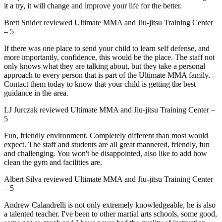
it a try, it will change and improve your life for the better.
Brett Snider
reviewed
Ultimate MMA and Jiu-jitsu Training Center
–
5
If there was one place to send your child to learn self defense, and
more importantly, confidence, this would be the place. The staff not
only knows what they are talking about, but they take a personal
approach to every person that is part of the Ultimate MMA family.
Contact them today to know that your child is getting the best
guidance in the area.
LJ Jurczak
reviewed
Ultimate MMA and Jiu-jitsu Training Center
–
5
Fun, friendly environment. Completely different than most would
expect. The staff and students are all great mannered, friendly, fun
and challenging. You won't be disappointed, also like to add how
clean the gym and facilities are.
Albert Silva
reviewed
Ultimate MMA and Jiu-jitsu Training Center
–
5
Andrew Calandrelli is not only extremely knowledgeable, he is also
a talented teacher. I've been to other martial arts schools, some good,