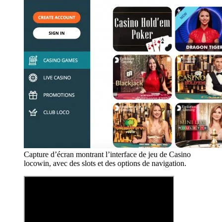
Capture d’écran montrant l’interface de jeu de Casino
locowin, avec des slots et des options de navigation.