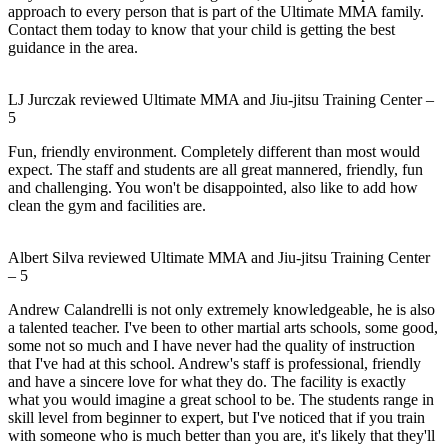
approach to every person that is part of the Ultimate MMA family.
Contact them today to know that your child is getting the best
guidance in the area.
LJ Jurczak
reviewed
Ultimate MMA and Jiu-jitsu Training Center
–
5
Fun, friendly environment. Completely different than most would
expect. The staff and students are all great mannered, friendly, fun
and challenging. You won't be disappointed, also like to add how
clean the gym and facilities are.
Albert Silva
reviewed
Ultimate MMA and Jiu-jitsu Training Center
–
5
Andrew Calandrelli is not only extremely knowledgeable, he is also
a talented teacher. I've been to other martial arts schools, some good,
some not so much and I have never had the quality of instruction
that I've had at this school. Andrew's staff is professional, friendly
and have a sincere love for what they do. The facility is exactly
what you would imagine a great school to be. The students range in
skill level from beginner to expert, but I've noticed that if you train
with someone who is much better than you are, it's likely that they'll