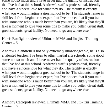
some not so much and I have never had the quality of instruction
that I've had at this school. Andrew's staff is professional, friendly
and have a sincere love for what they do. The facility is exactly
what you would imagine a great school to be. The students range in
skill level from beginner to expert, but I've noticed that if you train
with someone who is much better than you are, it's likely that they'll
take a moment to give you some tips to make you better. Great staff,
great students, great facility. No need to go anywhere else.”
Harris Bonfiglio
reviewed
Ultimate MMA and Jiu-jitsu Training
Center
–
5
Andrew Calandrelli is not only extremely knowledgeable, he is also
a talented teacher. I've been to other martial arts schools, some good,
some not so much and I have never had the quality of instruction
that I've had at this school. Andrew's staff is professional, friendly
and have a sincere love for what they do. The facility is exactly
what you would imagine a great school to be. The students range in
skill level from beginner to expert, but I've noticed that if you train
with someone who is much better than you are, it's likely that they'll
take a moment to give you some tips to make you better. Great staff,
great students, great facility. No need to go anywhere else.
Anthony Caciopoli
reviewed
Ultimate MMA and Jiu-jitsu Training
Center
–
5