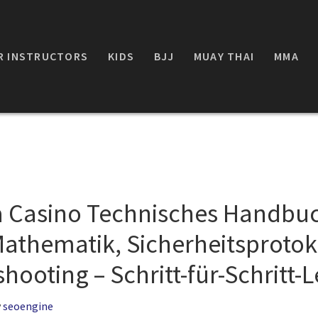
R INSTRUCTORS
KIDS
BJJ
MUAY THAI
MMA
a Casino Technisches Handbuc
athematik, Sicherheitsprotok
hooting – Schritt-für-Schritt-
y
seoengine