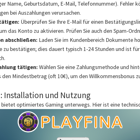
iger Name, Geburtsdatum, E-Mail, Telefonnummer). Fehler k
gen bei Auszahlungen verursachen.
tätigen:
Überprüfen Sie Ihre E-Mail für einen Bestätigungsli
 um das Konto zu aktivieren. Prüfen Sie auch den Spam-Ordn
on abschließen:
Laden Sie im Kundenbereich Dokumente hoc
 zu bestätigen; dies dauert typisch 1-24 Stunden und ist fü
ch.
ahlung tätigen:
Wählen Sie eine Zahlungsmethode und hinte
 den Mindestbetrag (oft 10€), um den Willkommensbonus zu 
: Installation und Nutzung
 bietet optimiertes Gaming unterwegs. Hier ist eine technis