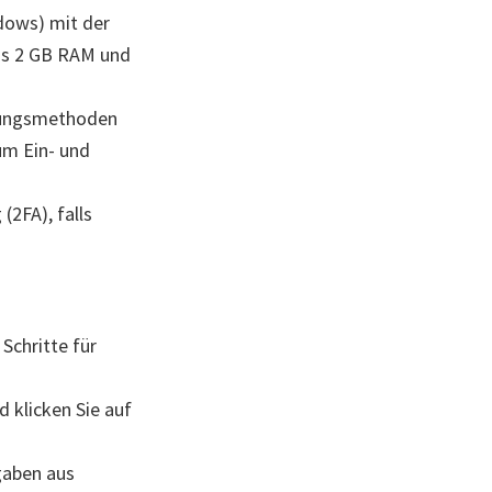
ndows) mit der
ns 2 GB RAM und
hlungsmethoden
um Ein- und
(2FA), falls
Schritte für
 klicken Sie auf
gaben aus