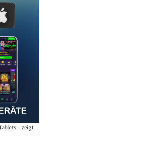
Tablets – zeigt