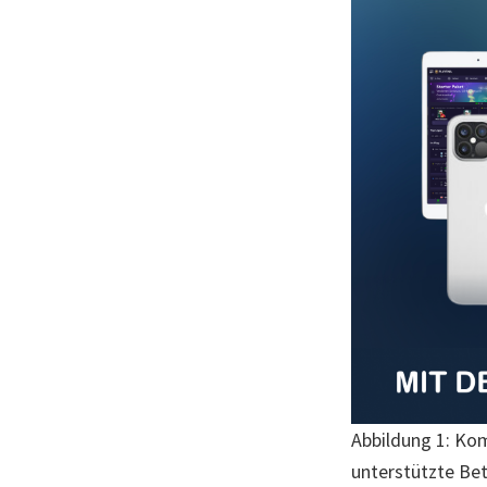
Abbildung 1: Kom
unterstützte Be