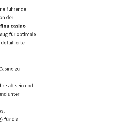
eine führende
von der
fina casino
zeug für optimale
detaillierte
 Casino zu
re alt sein und
and unter
ss,
) für die