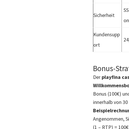
SS
Sicherheit
on
Kundensupp
24
ort
Bonus-Stra
Der
playfina ca
Willkommensbo
Bonus (100€) und
innerhalb von 30
Beispielrechnu
Angenommen, Sie
(1 – RTP) = 100€