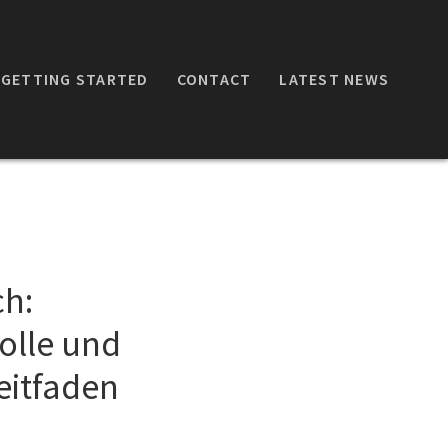
GETTING STARTED
CONTACT
LATEST NEWS
h:
olle und
Leitfaden