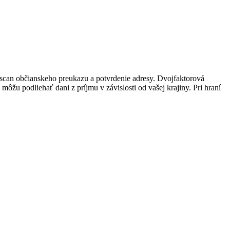
 scan občianskeho preukazu a potvrdenie adresy. Dvojfaktorová
môžu podliehať dani z príjmu v závislosti od vašej krajiny. Pri hraní