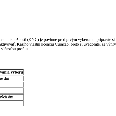
erenie totožnosti (KYC) je povinné pred prvým výberom – pripravte si
ktivovať. Kasíno vlastní licenciu Curacao, preto si uvedomte, že výhry 
 súčasťou profilu.
vania výberu
né dni
n
n
ných dní