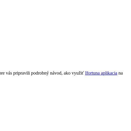
pre vás pripravili podrobný návod, ako využiť
Ifortuna aplikacia
na