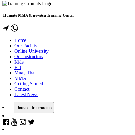
Ultimate MMA & jiu-jitsu Training Center
Home
Our Facility
Online University
Our Instructors
Kids
BJJ
Muay Thai
MMA
Getting Started
Contact
Latest News
Request Information