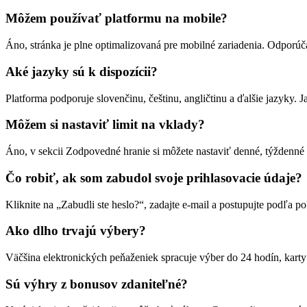
Môžem používať platformu na mobile?
Áno, stránka je plne optimalizovaná pre mobilné zariadenia. Odpor
Aké jazyky sú k dispozícii?
Platforma podporuje slovenčinu, češtinu, angličtinu a ďalšie jazyky. 
Môžem si nastaviť limit na vklady?
Áno, v sekcii Zodpovedné hranie si môžete nastaviť denné, týždenné 
Čo robiť, ak som zabudol svoje prihlasovacie údaje?
Kliknite na „Zabudli ste heslo?“, zadajte e‑mail a postupujte podľa 
Ako dlho trvajú výbery?
Väčšina elektronických peňaženiek spracuje výber do 24 hodín, kart
Sú výhry z bonusov zdaniteľné?