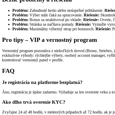
Problém:
Zabudnuté heslo alebo neúspešné prihlásenie.
Riešen
Problém:
Výber stále čaká na spracovanie.
Riešenie:
Skontrolu
Problém:
Bonus sa neaktivoval po vklade.
Riešenie:
Overte, č
Problém:
Stránka sa načítava pomaly.
Riešenie:
Vymažte vyrovn
Problém:
Maximálny výherný strop pri bonusoch.
Riešenie:
Pr
Pro tipy – VIP a vernostný program
Vernostný program pozostáva z niekoľkých úrovní (Bronz, Striebro, Z
exkluzívne výhody: rýchlejšie výbery, osobný account manager, vyšš
kontrolovať vernostný panel v profile.
FAQ
Je registrácia na platforme bezplatná?
Áno, registrácia je úplne zadarmo. Vyžaduje sa len overenie veku a to
Ako dlho trvá overenie KYC?
Zvyčajne 24 až 48 hodín, v niektorých prípadoch až 72 hodín, ak je 