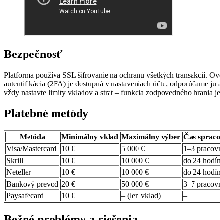
Bezpečnosť
Platforma používa SSL šifrovanie na ochranu všetkých transakcií. Ov
autentifikácia (2FA) je dostupná v nastaveniach účtu; odporúčame ju a
vždy nastavte limity vkladov a strat – funkcia zodpovedného hrania je
Platebné metódy
Metóda
Minimálny vklad
Maximálny výber
Čas spraco
Visa/Mastercard
10 €
5 000 €
1–3 pracov
Skrill
10 €
10 000 €
do 24 hodí
Neteller
10 €
10 000 €
do 24 hodí
Bankový prevod
20 €
50 000 €
3–7 pracov
Paysafecard
10 €
– (len vklad)
–
Bežné problémy a riešenia