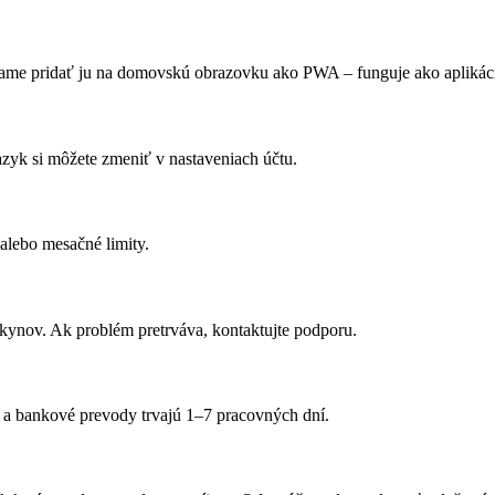
účame pridať ju na domovskú obrazovku ako PWA – funguje ako aplikác
Jazyk si môžete zmeniť v nastaveniach účtu.
alebo mesačné limity.
pokynov. Ak problém pretrváva, kontaktujte podporu.
y a bankové prevody trvajú 1–7 pracovných dní.