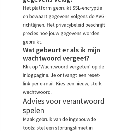
Het platform gebruikt SSL-encryptie
en bewaart gegevens volgens de AVG-
richtlijnen. Het privacybeleid beschrijft
precies hoe jouw gegevens worden
gebruikt.
Wat gebeurt er als ik mijn
wachtwoord vergeet?
Klik op ‘Wachtwoord vergeten’ op de
inlogpagina. Je ontvangt een reset-
link per e-mail. Kies een nieuw, sterk
wachtwoord.
Advies voor verantwoord
spelen
Maak gebruik van de ingebouwde
tools: stel een stortingslimiet in