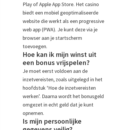
Play of Apple App Store. Het casino
biedt een mobiel geoptimaliseerde
website die werkt als een progressive
web app (PWA). Je kunt deze via je
browser aan je startscherm
toevoegen.
Hoe kan ik mijn winst uit
een bonus vrijspelen?
Je moet eerst voldoen aan de
inzetvereisten, zoals uitgelegd in het
hoofdstuk ‘Hoe de inzetvereisten
werken’. Daarna wordt het bonusgeld
omgezet in echt geld dat je kunt
opnemen.
Is mijn persoonlijke
gegevens veilig?