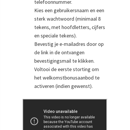
telefoonnummer.
Kies een gebruikersnaam en een
sterk wachtwoord (minimaal 8
tekens, met hoofdletters, cijfers
en speciale tekens).
Bevestig je e-mailadres door op
de link in de ontvangen
bevestigingsmail te klikken.
Voltooi de eerste storting om
het welkomstbonusaanbod te
activeren (indien gewenst).