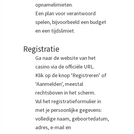
opnamelimieten.
Een plan voor verantwoord
spelen, bijvoorbeeld een budget
en een tijdslimiet.
Registratie
Ga naar de website van het
casino via de officiële URL.
Klik op de knop ‘Registreren’ of
‘Aanmelden’, meestal
rechtsboven in het scherm.
Vul het registratieformulier in
met je persoonlijke gegevens:
volledige naam, geboortedatum,
adres, e-mail en