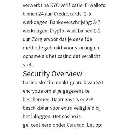
verwerkt na KYC-verificatie. E-wallets:
binnen 24 uur. Creditscards: 2-5
werkdagen. Bankoverschrijving: 3-7
werkdagen. Crypto: vaak binnen 1-2
uur. Zorg ervoor dat je dezelfde
methode gebruikt voor storting en
opname als het casino dat verplicht
stelt.
Security Overview
Casino slottio maakt gebruik van SSL-
encryptie om al je gegevens te
beschermen. Daarnaast is er 2FA
beschikbaar voor extra veiligheid bij
het inloggen. Het casino is
gelicentieerd onder Curacao. Let op: