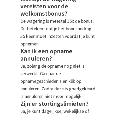
vereisten voor de
welkomstbonus?
De wagering is meestal 35x de bonus.
Dit betekent dat je het bonusbedrag
35 keer moet inzetten voordat je kunt
opnemen.
Kan ik een opname
annuleren?
Ja, zolang de opname nog niet is
verwerkt. Ga naar de
opnamegeschiedenis en klik op
annuleren. Zodra deze is goedgekeurd,
is annuleren niet meer mogelijk.
Zijn er stortingslimieten?
Ja, je kunt dagelijkse, wekelijkse of