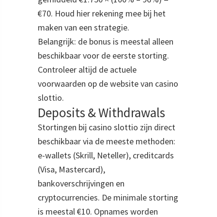
€70. Houd hier rekening mee bij het
maken van een strategie.
Belangrijk: de bonus is meestal alleen
beschikbaar voor de eerste storting.
Controleer altijd de actuele
voorwaarden op de website van casino
slottio.
Deposits & Withdrawals
Stortingen bij casino slottio zijn direct
beschikbaar via de meeste methoden:
e-wallets (Skrill, Neteller), creditcards
(Visa, Mastercard),
bankoverschrijvingen en
cryptocurrencies. De minimale storting
is meestal €10. Opnames worden