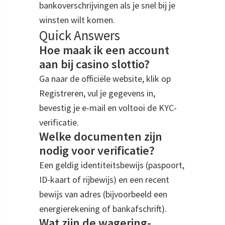
bankoverschrijvingen als je snel bij je
winsten wilt komen.
Quick Answers
Hoe maak ik een account
aan bij casino slottio?
Ga naar de officiële website, klik op
Registreren, vul je gegevens in,
bevestig je e-mail en voltooi de KYC-
verificatie.
Welke documenten zijn
nodig voor verificatie?
Een geldig identiteitsbewijs (paspoort,
ID-kaart of rijbewijs) en een recent
bewijs van adres (bijvoorbeeld een
energierekening of bankafschrift).
Wat zijn de wagering-