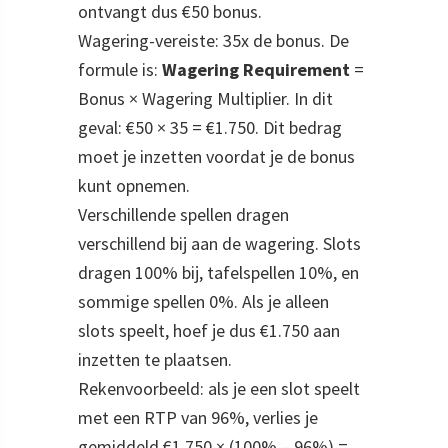
ontvangt dus €50 bonus.
Wagering-vereiste: 35x de bonus. De
formule is:
Wagering Requirement
=
Bonus × Wagering Multiplier. In dit
geval: €50 × 35 = €1.750. Dit bedrag
moet je inzetten voordat je de bonus
kunt opnemen.
Verschillende spellen dragen
verschillend bij aan de wagering. Slots
dragen 100% bij, tafelspellen 10%, en
sommige spellen 0%. Als je alleen
slots speelt, hoef je dus €1.750 aan
inzetten te plaatsen.
Rekenvoorbeeld: als je een slot speelt
met een RTP van 96%, verlies je
gemiddeld €1.750 × (100% – 96%) =