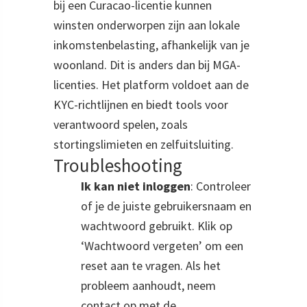
bij een Curacao-licentie kunnen
winsten onderworpen zijn aan lokale
inkomstenbelasting, afhankelijk van je
woonland. Dit is anders dan bij MGA-
licenties. Het platform voldoet aan de
KYC-richtlijnen en biedt tools voor
verantwoord spelen, zoals
stortingslimieten en zelfuitsluiting.
Troubleshooting
Ik kan niet inloggen
: Controleer
of je de juiste gebruikersnaam en
wachtwoord gebruikt. Klik op
‘Wachtwoord vergeten’ om een
reset aan te vragen. Als het
probleem aanhoudt, neem
contact op met de