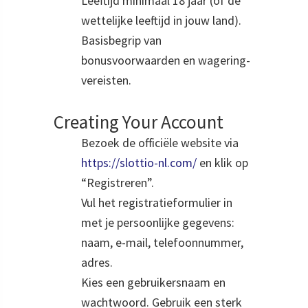
Leeftijd minimaal 18 jaar (of de
wettelijke leeftijd in jouw land).
Basisbegrip van
bonusvoorwaarden en wagering-
vereisten.
Creating Your Account
Bezoek de officiële website via
https://slottio-nl.com/
en klik op
“Registreren”.
Vul het registratieformulier in
met je persoonlijke gegevens:
naam, e-mail, telefoonnummer,
adres.
Kies een gebruikersnaam en
wachtwoord. Gebruik een sterk