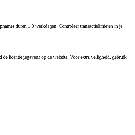
 opnames duren 1-3 werkdagen. Controleer transactielimieten in je
 de licentiegegevens op de website. Voor extra veiligheid, gebruik