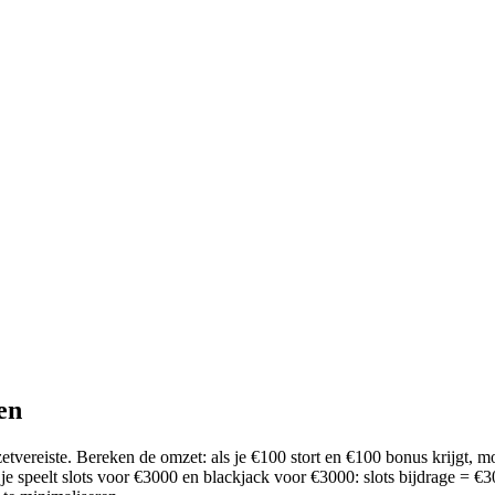
en
ereiste. Bereken de omzet: als je €100 stort en €100 bonus krijgt, m
, je speelt slots voor €3000 en blackjack voor €3000: slots bijdrage = 