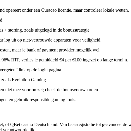
d opereert onder een Curacao licentie, maar controleer lokale wetten.
d.
+ storting, zoals uitgelegd in de bonusstrategie.
r log uit op niet-vertrouwde apparaten voor veiligheid.
sten, maar je bank of payment provider mogelijk wel.
t 96% RTP, verlies je gemiddeld €4 per €100 ingezet op lange termijn.
rgeten” link op de login pagina.
s zoals Evolution Gaming.
len niet mee voor omzet; check de bonusvoorwaarden.
ngen en gebruik responsible gaming tools.
t, of QBet casino Deutschland. Van basisregistratie tot geavanceerde w
el verantwoordelijk.