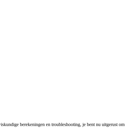
iskundige berekeningen en troubleshooting, je bent nu uitgerust om