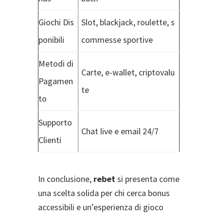
Giochi Dis
Slot, blackjack, roulette, s
ponibili
commesse sportive
Metodi di
Carte, e-wallet, criptovalu
Pagamen
te
to
Supporto
Chat live e email 24/7
Clienti
In conclusione,
rebet
si presenta come
una scelta solida per chi cerca bonus
accessibili e un’esperienza di gioco