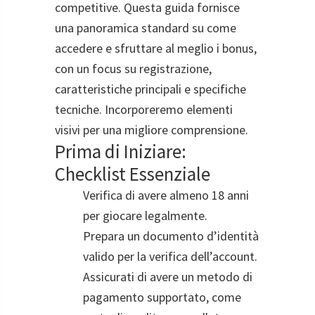
competitive. Questa guida fornisce
una panoramica standard su come
accedere e sfruttare al meglio i bonus,
con un focus su registrazione,
caratteristiche principali e specifiche
tecniche. Incorporeremo elementi
visivi per una migliore comprensione.
Prima di Iniziare:
Checklist Essenziale
Verifica di avere almeno 18 anni
per giocare legalmente.
Prepara un documento d’identità
valido per la verifica dell’account.
Assicurati di avere un metodo di
pagamento supportato, come