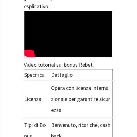
esplicativo:
Video tutorial sui bonus Rebet.
Specifica
Dettaglio
Opera con licenza interna
Licenza
zionale per garantire sicur
ezza
Tipi di Bo
Benvenuto, ricariche, cash
nus
back