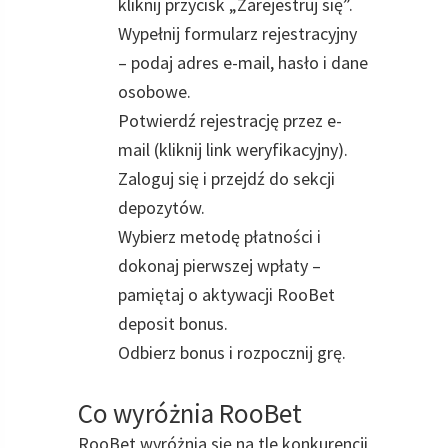
kliknij przycisk „Zarejestruj się”.
Wypełnij formularz rejestracyjny
– podaj adres e-mail, hasło i dane
osobowe.
Potwierdź rejestrację przez e-
mail (kliknij link weryfikacyjny).
Zaloguj się i przejdź do sekcji
depozytów.
Wybierz metodę płatności i
dokonaj pierwszej wpłaty –
pamiętaj o aktywacji RooBet
deposit bonus.
Odbierz bonus i rozpocznij grę.
Co wyróżnia RooBet
RooBet wyróżnia się na tle konkurencji