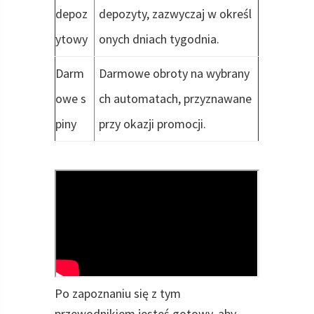
depoz
depozyty, zazwyczaj w określ
ytowy
onych dniach tygodnia.
Darm
Darmowe obroty na wybrany
owe s
ch automatach, przyznawane
piny
przy okazji promocji.
Po zapoznaniu się z tym
przewodnikiem jesteś gotowy, aby