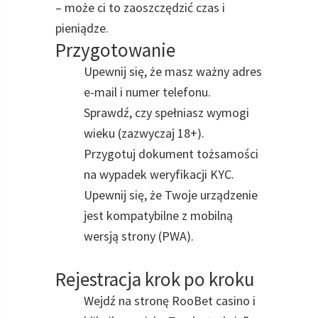
– może ci to zaoszczędzić czas i
pieniądze.
Przygotowanie
Upewnij się, że masz ważny adres
e-mail i numer telefonu.
Sprawdź, czy spełniasz wymogi
wieku (zazwyczaj 18+).
Przygotuj dokument tożsamości
na wypadek weryfikacji KYC.
Upewnij się, że Twoje urządzenie
jest kompatybilne z mobilną
wersją strony (PWA).
Rejestracja krok po kroku
Wejdź na stronę RooBet casino i