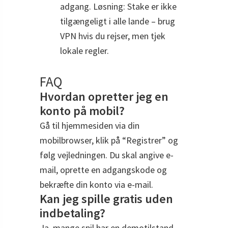
adgang. Løsning: Stake er ikke
tilgængeligt i alle lande – brug
VPN hvis du rejser, men tjek
lokale regler.
FAQ
Hvordan opretter jeg en
konto på mobil?
Gå til hjemmesiden via din
mobilbrowser, klik på “Registrer” og
følg vejledningen. Du skal angive e-
mail, oprette en adgangskode og
bekræfte din konto via e-mail.
Kan jeg spille gratis uden
indbetaling?
Ja, mange spil har en demotilstand,