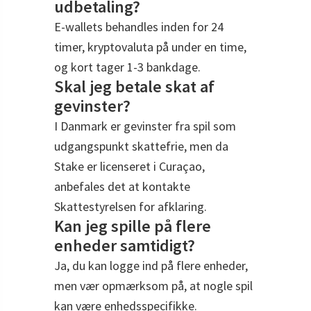
udbetaling?
E-wallets behandles inden for 24
timer, kryptovaluta på under en time,
og kort tager 1-3 bankdage.
Skal jeg betale skat af
gevinster?
I Danmark er gevinster fra spil som
udgangspunkt skattefrie, men da
Stake er licenseret i Curaçao,
anbefales det at kontakte
Skattestyrelsen for afklaring.
Kan jeg spille på flere
enheder samtidigt?
Ja, du kan logge ind på flere enheder,
men vær opmærksom på, at nogle spil
kan være enhedsspecifikke.