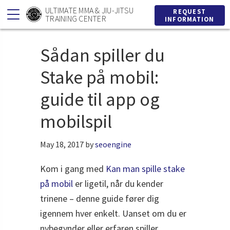
Skip
Skip
ULTIMATE MMA & JIU-JITSU
REQUEST
TRAINING CENTER
INFORMATION
to
to
primary
main
Sådan spiller du
navigation
content
Stake på mobil:
guide til app og
mobilspil
May 18, 2017
by
seoengine
Kom i gang med
Kan man spille stake
på mobil
er ligetil, når du kender
trinene – denne guide fører dig
igennem hver enkelt. Uanset om du er
nybegynder eller erfaren spiller,