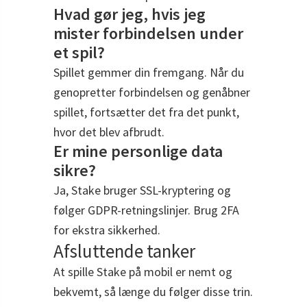
Hvad gør jeg, hvis jeg
mister forbindelsen under
et spil?
Spillet gemmer din fremgang. Når du
genopretter forbindelsen og genåbner
spillet, fortsætter det fra det punkt,
hvor det blev afbrudt.
Er mine personlige data
sikre?
Ja, Stake bruger SSL-kryptering og
følger GDPR-retningslinjer. Brug 2FA
for ekstra sikkerhed.
Afsluttende tanker
At spille Stake på mobil er nemt og
bekvemt, så længe du følger disse trin.