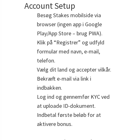
Account Setup
Besøg Stakes mobilside via
browser (ingen app i Google
Play/App Store – brug PWA).
Klik på “Registrer” og udfyld
formular med navn, e-mail,
telefon.
Vælg dit land og accepter vilkår.
Bekræft e-mail via link i
indbakken.
Log ind og gennemfør KYC ved
at uploade ID-dokument.
Indbetal første beløb for at
aktivere bonus.