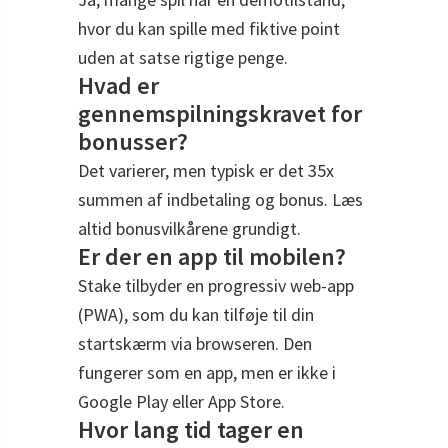
hvor du kan spille med fiktive point
uden at satse rigtige penge.
Hvad er
gennemspilningskravet for
bonusser?
Det varierer, men typisk er det 35x
summen af indbetaling og bonus. Læs
altid bonusvilkårene grundigt.
Er der en app til mobilen?
Stake tilbyder en progressiv web-app
(PWA), som du kan tilføje til din
startskærm via browseren. Den
fungerer som en app, men er ikke i
Google Play eller App Store.
Hvor lang tid tager en