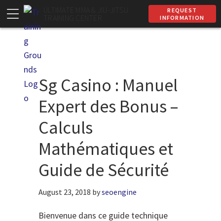
Skip
Skip
ULTIMATE MMA & JIU-JITSU
REQUEST
TRAINING CENTER
INFORMATION
to
to
primary
main
navigation
content
Sg Casino : Manuel
Expert des Bonus –
Calculs
Mathématiques et
Guide de Sécurité
August 23, 2018
by
seoengine
Bienvenue dans ce guide technique