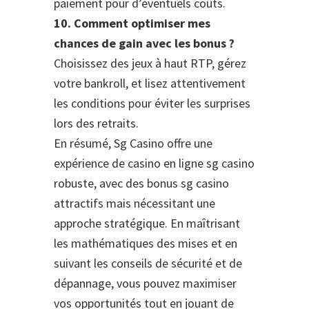
paiement pour d’éventuels coûts.
10. Comment optimiser mes
chances de gain avec les bonus ?
Choisissez des jeux à haut RTP, gérez
votre bankroll, et lisez attentivement
les conditions pour éviter les surprises
lors des retraits.
En résumé, Sg Casino offre une
expérience de casino en ligne sg casino
robuste, avec des bonus sg casino
attractifs mais nécessitant une
approche stratégique. En maîtrisant
les mathématiques des mises et en
suivant les conseils de sécurité et de
dépannage, vous pouvez maximiser
vos opportunités tout en jouant de