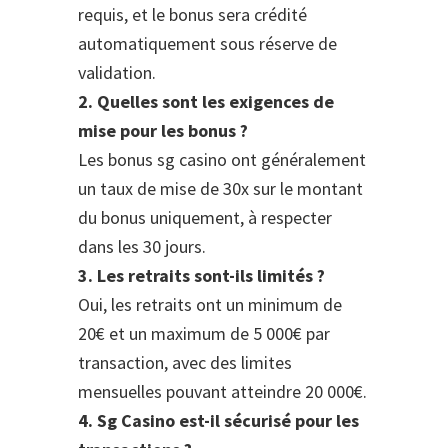
requis, et le bonus sera crédité
automatiquement sous réserve de
validation.
2. Quelles sont les exigences de
mise pour les bonus ?
Les bonus sg casino ont généralement
un taux de mise de 30x sur le montant
du bonus uniquement, à respecter
dans les 30 jours.
3. Les retraits sont-ils limités ?
Oui, les retraits ont un minimum de
20€ et un maximum de 5 000€ par
transaction, avec des limites
mensuelles pouvant atteindre 20 000€.
4. Sg Casino est-il sécurisé pour les