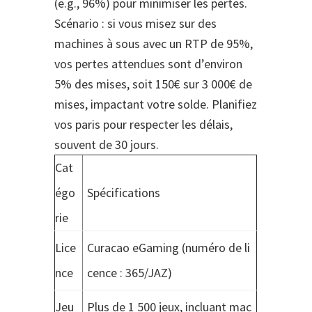
(e.g., 96%) pour minimiser les pertes.
Scénario : si vous misez sur des
machines à sous avec un RTP de 95%,
vos pertes attendues sont d’environ
5% des mises, soit 150€ sur 3 000€ de
mises, impactant votre solde. Planifiez
vos paris pour respecter les délais,
souvent de 30 jours.
Cat
égo
Spécifications
rie
Lice
Curacao eGaming (numéro de li
nce
cence : 365/JAZ)
Jeu
Plus de 1 500 jeux, incluant mac