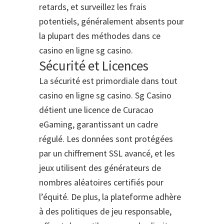
retards, et surveillez les frais
potentiels, généralement absents pour
la plupart des méthodes dans ce
casino en ligne sg casino.
Sécurité et Licences
La sécurité est primordiale dans tout
casino en ligne sg casino. Sg Casino
détient une licence de Curacao
eGaming, garantissant un cadre
régulé. Les données sont protégées
par un chiffrement SSL avancé, et les
jeux utilisent des générateurs de
nombres aléatoires certifiés pour
l’équité. De plus, la plateforme adhère
à des politiques de jeu responsable,