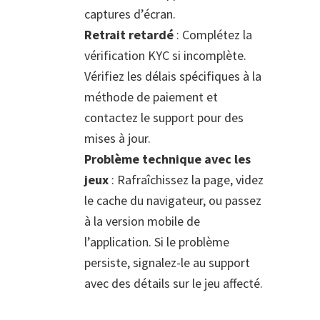
captures d’écran.
Retrait retardé
: Complétez la
vérification KYC si incomplète.
Vérifiez les délais spécifiques à la
méthode de paiement et
contactez le support pour des
mises à jour.
Problème technique avec les
jeux
: Rafraîchissez la page, videz
le cache du navigateur, ou passez
à la version mobile de
l’application. Si le problème
persiste, signalez-le au support
avec des détails sur le jeu affecté.