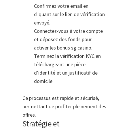
Confirmez votre email en
cliquant sur le lien de vérification
envoyé.
Connectez-vous à votre compte
et déposez des fonds pour
activer les bonus sg casino.
Terminez la vérification KYC en
téléchargeant une pièce
d’identité et un justificatif de
domicile.
Ce processus est rapide et sécurisé,
permettant de profiter pleinement des
offres.
Stratégie et