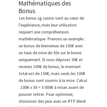
Mathématiques des
Bonus
Les bonus sg casino sont au cœur de
l’expérience, mais leur utilisation
requiert une compréhension
mathématique. Prenons un exemple :
un bonus de bienvenue de 100€ avec
un taux de mise de 30x sur le bonus
uniquement. Si vous déposez 50€ et
recevez 100€ de bonus, le montant
total est de 150€, mais seuls les 100€
de bonus sont soumis à la mise. Calcul
: 100€ x 30 = 3 000€ à miser avant de
pouvoir retirer. Pour optimiser,
choisissez des jeux avec un RTP élevé