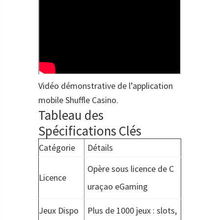
Vidéo démonstrative de l’application
mobile Shuffle Casino.
Tableau des
Spécifications Clés
Catégorie
Détails
Opère sous licence de C
Licence
uraçao eGaming
Jeux Dispo
Plus de 1000 jeux : slots,