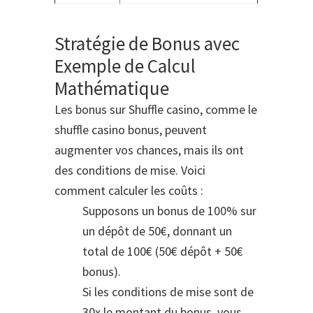
Stratégie de Bonus avec
Exemple de Calcul
Mathématique
Les bonus sur Shuffle casino, comme le
shuffle casino bonus, peuvent
augmenter vos chances, mais ils ont
des conditions de mise. Voici
comment calculer les coûts :
Supposons un bonus de 100% sur
un dépôt de 50€, donnant un
total de 100€ (50€ dépôt + 50€
bonus).
Si les conditions de mise sont de
30x le montant du bonus, vous