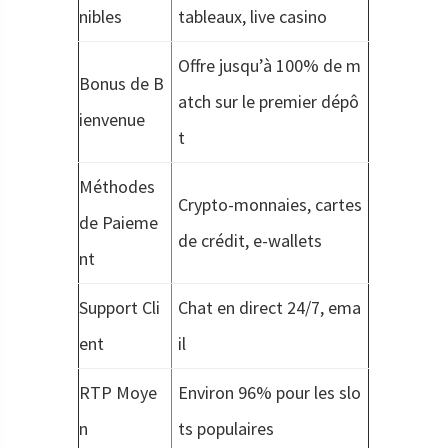
nibles
tableaux, live casino
Offre jusqu’à 100% de m
Bonus de B
atch sur le premier dépô
ienvenue
t
Méthodes
Crypto-monnaies, cartes
de Paieme
de crédit, e-wallets
nt
Support Cli
Chat en direct 24/7, ema
ent
il
RTP Moye
Environ 96% pour les slo
n
ts populaires