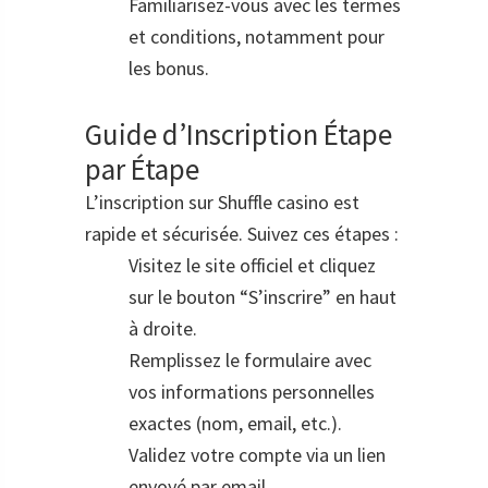
Familiarisez-vous avec les termes
et conditions, notamment pour
les bonus.
Guide d’Inscription Étape
par Étape
L’inscription sur Shuffle casino est
rapide et sécurisée. Suivez ces étapes :
Visitez le site officiel et cliquez
sur le bouton “S’inscrire” en haut
à droite.
Remplissez le formulaire avec
vos informations personnelles
exactes (nom, email, etc.).
Validez votre compte via un lien
envoyé par email.