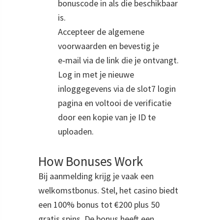
bonuscode in als die beschikbaar
is.
Accepteer de algemene
voorwaarden en bevestig je
e‑mail via de link die je ontvangt.
Log in met je nieuwe
inloggegevens via de slot7 login
pagina en voltooi de verificatie
door een kopie van je ID te
uploaden.
How Bonuses Work
Bij aanmelding krijg je vaak een
welkomstbonus. Stel, het casino biedt
een 100% bonus tot €200 plus 50
gratis spins. De bonus heeft een