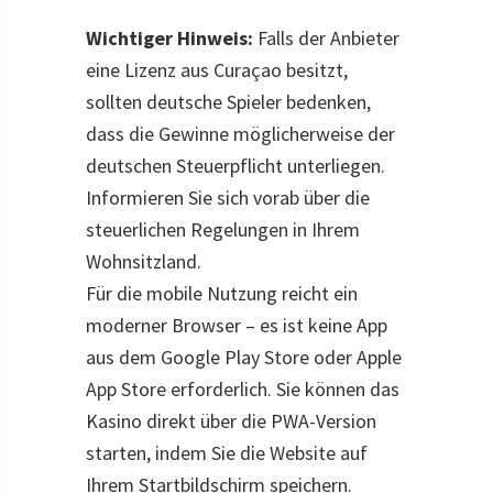
Wichtiger Hinweis:
Falls der Anbieter
eine Lizenz aus Curaçao besitzt,
sollten deutsche Spieler bedenken,
dass die Gewinne möglicherweise der
deutschen Steuerpflicht unterliegen.
Informieren Sie sich vorab über die
steuerlichen Regelungen in Ihrem
Wohnsitzland.
Für die mobile Nutzung reicht ein
moderner Browser – es ist keine App
aus dem Google Play Store oder Apple
App Store erforderlich. Sie können das
Kasino direkt über die PWA-Version
starten, indem Sie die Website auf
Ihrem Startbildschirm speichern.