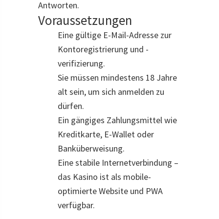
Antworten.
Voraussetzungen
Eine gültige E-Mail-Adresse zur
Kontoregistrierung und -
verifizierung.
Sie müssen mindestens 18 Jahre
alt sein, um sich anmelden zu
dürfen.
Ein gängiges Zahlungsmittel wie
Kreditkarte, E-Wallet oder
Banküberweisung.
Eine stabile Internetverbindung –
das Kasino ist als mobile-
optimierte Website und PWA
verfügbar.