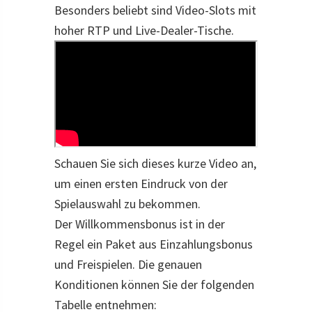
Besonders beliebt sind Video-Slots mit
hoher RTP und Live-Dealer-Tische.
Schauen Sie sich dieses kurze Video an,
um einen ersten Eindruck von der
Spielauswahl zu bekommen.
Der Willkommensbonus ist in der
Regel ein Paket aus Einzahlungsbonus
und Freispielen. Die genauen
Konditionen können Sie der folgenden
Tabelle entnehmen: