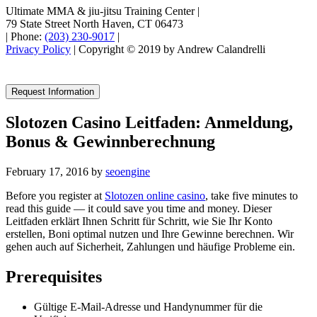
Ultimate MMA & jiu-jitsu Training Center
|
79 State Street North Haven, CT 06473
|
Phone:
(203) 230-9017
|
Privacy Policy
| Copyright © 2019 by Andrew Calandrelli
Request Information
Slotozen Casino Leitfaden: Anmeldung,
Bonus & Gewinnberechnung
February 17, 2016
by
seoengine
Before you register at
Slotozen online casino
, take five minutes to
read this guide — it could save you time and money. Dieser
Leitfaden erklärt Ihnen Schritt für Schritt, wie Sie Ihr Konto
erstellen, Boni optimal nutzen und Ihre Gewinne berechnen. Wir
gehen auch auf Sicherheit, Zahlungen und häufige Probleme ein.
Prerequisites
Gültige E‑Mail-Adresse und Handynummer für die