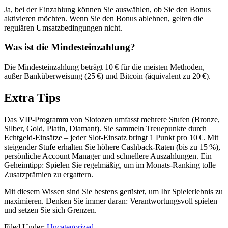
Ja, bei der Einzahlung können Sie auswählen, ob Sie den Bonus
aktivieren möchten. Wenn Sie den Bonus ablehnen, gelten die
regulären Umsatzbedingungen nicht.
Was ist die Mindesteinzahlung?
Die Mindesteinzahlung beträgt 10 € für die meisten Methoden,
außer Banküberweisung (25 €) und Bitcoin (äquivalent zu 20 €).
Extra Tips
Das VIP-Programm von Slotozen umfasst mehrere Stufen (Bronze,
Silber, Gold, Platin, Diamant). Sie sammeln Treuepunkte durch
Echtgeld-Einsätze – jeder Slot-Einsatz bringt 1 Punkt pro 10 €. Mit
steigender Stufe erhalten Sie höhere Cashback-Raten (bis zu 15 %),
persönliche Account Manager und schnellere Auszahlungen. Ein
Geheimtipp: Spielen Sie regelmäßig, um im Monats-Ranking tolle
Zusatzprämien zu ergattern.
Mit diesem Wissen sind Sie bestens gerüstet, um Ihr Spielerlebnis zu
maximieren. Denken Sie immer daran: Verantwortungsvoll spielen
und setzen Sie sich Grenzen.
Filed Under:
Uncategorized