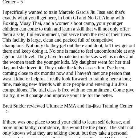
Center
–
5
I specifically wanted to train Marcelo Garcia Jiu Jitsu and that's
exactly what you'll get here, in both Gi and No Gi. Along with
Boxing, Muay Thai, and a women's boot camp, your younger
children can come to train and learn a skill that will not only offer
them a safe, fun environment, but serve them the rest of their lives.
This facility is large, clean and packed full of competitive
champions. Not only do they get out there and do it, but they get out
there and keep doing it. No one is made to feel uncomfortable at any
age or skill level. They have female instructors as well as males and
the women teach the younger kids. My daughter went for her trial
day and she loved it. They make the kids classes fun. I've been
coming close to six months now and I haven't met one person that
wasn't kind or helpful. I really look forward to training here a long
time, making new friends with nice people and entering Jiu Jitsu
competitions. The trial class is free with no commitment. Come give
it a try, it will change and improve your life for the better.
Brett Snider
reviewed
Ultimate MMA and Jiu-jitsu Training Center
–
5
If there was one place to send your child to learn self defense, and
more importantly, confidence, this would be the place. The staff not
only knows what they are talking about, but they take a personal