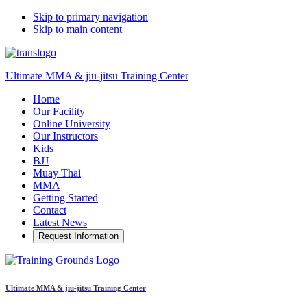
Skip to primary navigation
Skip to main content
Ultimate MMA & jiu-jitsu Training Center
Home
Our Facility
Online University
Our Instructors
Kids
BJJ
Muay Thai
MMA
Getting Started
Contact
Latest News
Request Information
Ultimate MMA & jiu-jitsu Training Center