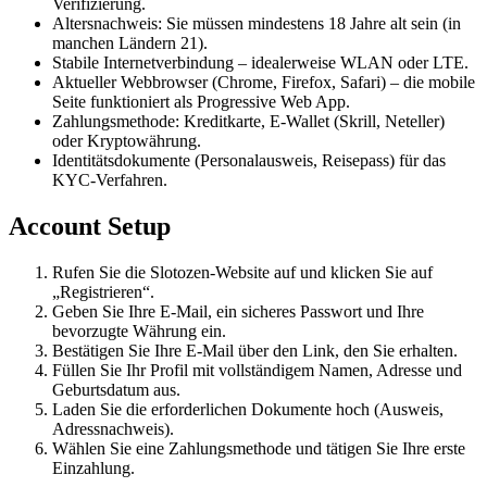
Verifizierung.
Altersnachweis: Sie müssen mindestens 18 Jahre alt sein (in
manchen Ländern 21).
Stabile Internetverbindung – idealerweise WLAN oder LTE.
Aktueller Webbrowser (Chrome, Firefox, Safari) – die mobile
Seite funktioniert als Progressive Web App.
Zahlungsmethode: Kreditkarte, E‑Wallet (Skrill, Neteller)
oder Kryptowährung.
Identitätsdokumente (Personalausweis, Reisepass) für das
KYC-Verfahren.
Account Setup
Rufen Sie die Slotozen-Website auf und klicken Sie auf
„Registrieren“.
Geben Sie Ihre E‑Mail, ein sicheres Passwort und Ihre
bevorzugte Währung ein.
Bestätigen Sie Ihre E‑Mail über den Link, den Sie erhalten.
Füllen Sie Ihr Profil mit vollständigem Namen, Adresse und
Geburtsdatum aus.
Laden Sie die erforderlichen Dokumente hoch (Ausweis,
Adressnachweis).
Wählen Sie eine Zahlungsmethode und tätigen Sie Ihre erste
Einzahlung.