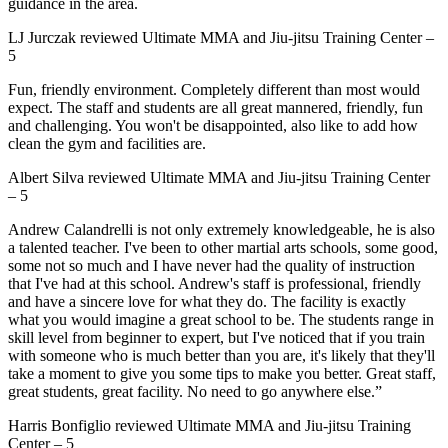
guidance in the area.
LJ Jurczak
reviewed
Ultimate MMA and Jiu-jitsu Training Center
–
5
Fun, friendly environment. Completely different than most would
expect. The staff and students are all great mannered, friendly, fun
and challenging. You won't be disappointed, also like to add how
clean the gym and facilities are.
Albert Silva
reviewed
Ultimate MMA and Jiu-jitsu Training Center
–
5
Andrew Calandrelli is not only extremely knowledgeable, he is also
a talented teacher. I've been to other martial arts schools, some good,
some not so much and I have never had the quality of instruction
that I've had at this school. Andrew's staff is professional, friendly
and have a sincere love for what they do. The facility is exactly
what you would imagine a great school to be. The students range in
skill level from beginner to expert, but I've noticed that if you train
with someone who is much better than you are, it's likely that they'll
take a moment to give you some tips to make you better. Great staff,
great students, great facility. No need to go anywhere else.”
Harris Bonfiglio
reviewed
Ultimate MMA and Jiu-jitsu Training
Center
–
5