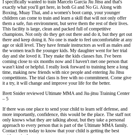
I specifically wanted to train Marcelo Garcia Jiu Jitsu and that's
exactly what you'll get here, in both Gi and No Gi. Along with
Boxing, Muay Thai, and a women's boot camp, your younger
children can come to train and learn a skill that will not only offer
them a safe, fun environment, but serve them the rest of their lives.
This facility is large, clean and packed full of competitive
champions. Not only do they get out there and do it, but they get out
there and keep doing it. No one is made to feel uncomfortable at any
age or skill level. They have female instructors as well as males and
the women teach the younger kids. My daughter went for her trial
day and she loved it. They make the kids classes fun. I've been
coming close to six months now and I haven't met one person that
wasn't kind or helpful. I really look forward to training here a long
time, making new friends with nice people and entering Jiu Jitsu
competitions. The trial class is free with no commitment. Come give
it a try, it will change and improve your life for the better.
Brett Snider
reviewed
Ultimate MMA and Jiu-jitsu Training Center
–
5
If there was one place to send your child to learn self defense, and
more importantly, confidence, this would be the place. The staff not
only knows what they are talking about, but they take a personal
approach to every person that is part of the Ultimate MMA family.
Contact them today to know that your child is getting the best