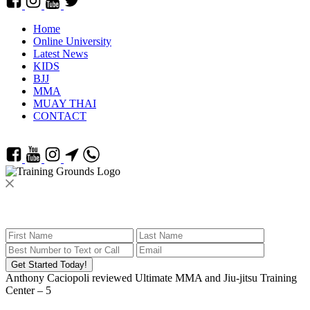
Home
Online University
Latest News
KIDS
BJJ
MMA
MUAY THAI
CONTACT
Get Started Today!
Anthony Caciopoli
reviewed
Ultimate MMA and Jiu-jitsu Training
Center
–
5