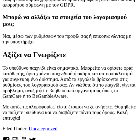
απορρήτου σύμφωνη με τον GDPR.
Μπορώ να αλλάξω τα στοιχεία του λογαριασμού
μου;
Ναι, μέσω των ρυθμίσεων του προφίλ σας ή επικοινωνώντας με
την υποστήριξη.
Αξίζει να Γνωρίζετε
Το υπεύθυνο παιχνίδι είναι σημαντικό. Μπορείτε να ορίσετε όρια
κατάθεσης, όρια χρόνου παιχνιδιού ή ακόμα και αυτοαποκλεισμό
για συγκεκριμένο διάστημα. Αυτά τα εργαλεία βρίσκονται στις
ρυθμίσεις του λογαριασμού σας. Αν νιώθετε ότι το παιχνίδι γίνεται
πρόβλημα, αναζητήστε βοήθεια από οργανισμούς όπως το
GamCare ή το BeGambleAware.
Με αυτές τις πληροφορίες, είστε έτοιμοι να ξεκινήσετε. Θυμηθείτε
να παίζετε υπεύθυνα και να διαβάζετε πάντα τους όρους. Καλή
επιτυχία!
Filed Under:
Uncategorized