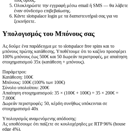
τους όρους.
Ολοκληρώστε την εγγραφή μέσω email ή SMS — θα λάβετε
έναν σύνδεσμο επιβεβαίωσης.
Κάντε slotspalace login με τα διαπιστευτήριά σας για να
ξεκινήσετε.
Υπολογισμός του Μπόνους σας
Ας δούμε ένα παράδειγμα με το slotspalace free spins και το
μπόνους πρώτης κατάθεσης. Υποθέτουμε ότι το καζίνο προσφέρει
100% μπόνους έως 500€ και 50 δωρεάν περιστροφές, με απαίτηση
στοιχηματισμού 35x (κατάθεση + μπόνους).
Παράμετροι:
Κατάθεση: 100€
Μπόνους: 100€ (100% των 100€)
Σύνολο υπολοίπου: 200€
Απαίτηση στοιχηματισμού: 35 × (100€ + 100€) = 35 × 200€ =
7.000€
Δωρεάν περιστροφές: 50, κέρδη συνήθως υπόκεινται σε
στοιχηματισμό 40x
Υπολογισμός αναμενόμενης απόδοσης:
Ας υποθέσουμε ότι παίζετε σε κουλοχέρηδες με RTP 96% (house
edge 4%).