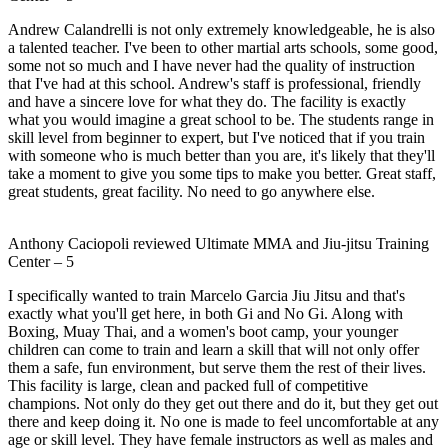
Andrew Calandrelli is not only extremely knowledgeable, he is also
a talented teacher. I've been to other martial arts schools, some good,
some not so much and I have never had the quality of instruction
that I've had at this school. Andrew's staff is professional, friendly
and have a sincere love for what they do. The facility is exactly
what you would imagine a great school to be. The students range in
skill level from beginner to expert, but I've noticed that if you train
with someone who is much better than you are, it's likely that they'll
take a moment to give you some tips to make you better. Great staff,
great students, great facility. No need to go anywhere else.
Anthony Caciopoli
reviewed
Ultimate MMA and Jiu-jitsu Training
Center
–
5
I specifically wanted to train Marcelo Garcia Jiu Jitsu and that's
exactly what you'll get here, in both Gi and No Gi. Along with
Boxing, Muay Thai, and a women's boot camp, your younger
children can come to train and learn a skill that will not only offer
them a safe, fun environment, but serve them the rest of their lives.
This facility is large, clean and packed full of competitive
champions. Not only do they get out there and do it, but they get out
there and keep doing it. No one is made to feel uncomfortable at any
age or skill level. They have female instructors as well as males and