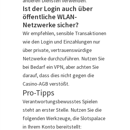
anderen Diensten verwenden.
Ist der Login auch über
öffentliche WLAN-
Netzwerke sicher?
Wir empfehlen, sensible Transaktionen
wie den Login und Einzahlungen nur
über private, vertrauenswürdige
Netzwerke durchzuführen. Nutzen Sie
bei Bedarf ein VPN, aber achten Sie
darauf, dass dies nicht gegen die
Casino-AGB verstößt.
Pro-Tipps
Verantwortungsbewusstes Spielen
steht an erster Stelle. Nutzen Sie die
folgenden Werkzeuge, die Slotspalace
in Ihrem Konto bereitstellt: