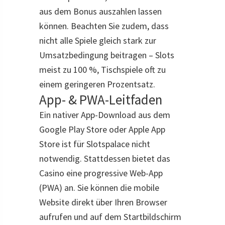
aus dem Bonus auszahlen lassen
können. Beachten Sie zudem, dass
nicht alle Spiele gleich stark zur
Umsatzbedingung beitragen – Slots
meist zu 100 %, Tischspiele oft zu
einem geringeren Prozentsatz.
App- & PWA-Leitfaden
Ein nativer App-Download aus dem
Google Play Store oder Apple App
Store ist für Slotspalace nicht
notwendig. Stattdessen bietet das
Casino eine progressive Web-App
(PWA) an. Sie können die mobile
Website direkt über Ihren Browser
aufrufen und auf dem Startbildschirm