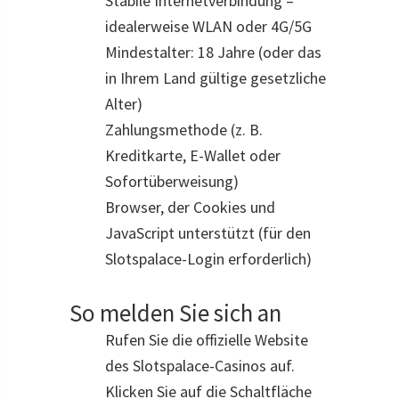
Stabile Internetverbindung –
idealerweise WLAN oder 4G/5G
Mindestalter: 18 Jahre (oder das
in Ihrem Land gültige gesetzliche
Alter)
Zahlungsmethode (z. B.
Kreditkarte, E-Wallet oder
Sofortüberweisung)
Browser, der Cookies und
JavaScript unterstützt (für den
Slotspalace-Login erforderlich)
So melden Sie sich an
Rufen Sie die offizielle Website
des Slotspalace-Casinos auf.
Klicken Sie auf die Schaltfläche