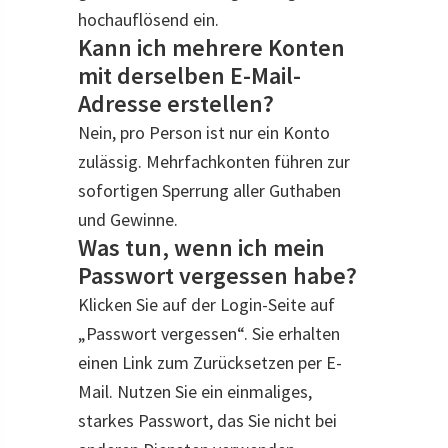
hochauflösend ein.
Kann ich mehrere Konten
mit derselben E-Mail-
Adresse erstellen?
Nein, pro Person ist nur ein Konto
zulässig. Mehrfachkonten führen zur
sofortigen Sperrung aller Guthaben
und Gewinne.
Was tun, wenn ich mein
Passwort vergessen habe?
Klicken Sie auf der Login-Seite auf
„Passwort vergessen“. Sie erhalten
einen Link zum Zurücksetzen per E-
Mail. Nutzen Sie ein einmaliges,
starkes Passwort, das Sie nicht bei