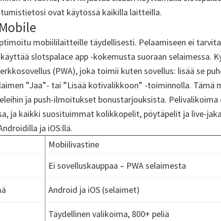
tumistietosi ovat käytössä kaikilla laitteilla.
 Mobile
timoitu mobiililaitteille täydellisesti. Pelaamiseen ei tarvita 
t käyttää slotspalace app -kokemusta suoraan selaimessa. 
verkkosovellus (PWA), joka toimii kuten sovellus: lisää se pu
laimen ”Jaa”- tai ”Lisää kotivalikkoon” -toiminnolla. Tämä 
leihin ja push-ilmoitukset bonustarjouksista. Pelivalikoima
, ja kaikki suosituimmat kolikkopelit, pöytäpelit ja live-jak
roidilla ja iOS:llä.
Mobiilivastine
Ei sovelluskauppaa – PWA selaimesta
mä
Android ja iOS (selaimet)
Täydellinen valikoima, 800+ peliä