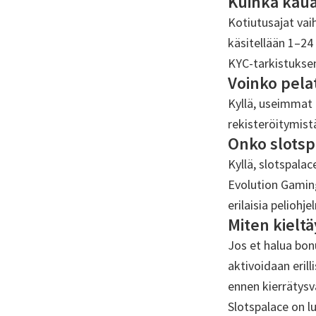
Kuinka kaua
Kotiutusajat vai
käsitellään 1–24
KYC-tarkistukse
Voinko pelat
Kyllä, useimmat 
rekisteröitymist
Onko slotspa
Kyllä, slotspalac
Evolution Gaming 
erilaisia peliohje
Miten kielt
Jos et halua bon
aktivoidaan erill
ennen kierrätys
Slotspalace on l