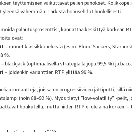
ksen täyttämiseen vaikuttavat pelien panokset. Kolikkopeli
t yleensä vähemmän. Tarkista bonusehdot huolellisesti.
moida palautusprosenttisi, kannattaa keskittyä korkean RTP
ioita ovat:
it
– monet klassikkopeleistä (esim. Blood Suckers, Starburst
8 %.
– blackjack (optimaalisella strategialla jopa 99,5 %) ja bacc
ri
– joidenkin varianttien RTP ylittää 99 %.
peliautomaatteja, joissa on progressiivinen jättipotti, sillä n
talampi (noin 88–92 %). Myös tietyt ”low-volatility” -pelit, 
saattavat houkutella, mutta niiden RTP ei ole aina korkein – 