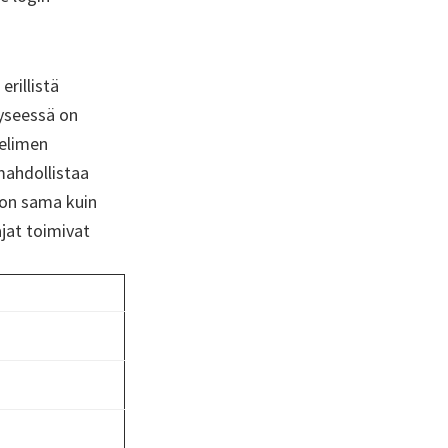
erillistä
Kyseessä on
helimen
mahdollistaa
 on sama kuin
ajat toimivat