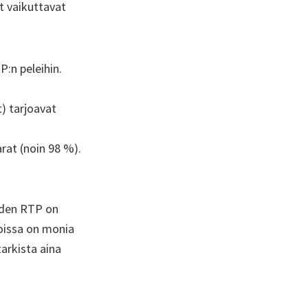
t vaikuttavat
:n peleihin.
) tarjoavat
arat (noin 98 %).
iiden RTP on
joissa on monia
tarkista aina