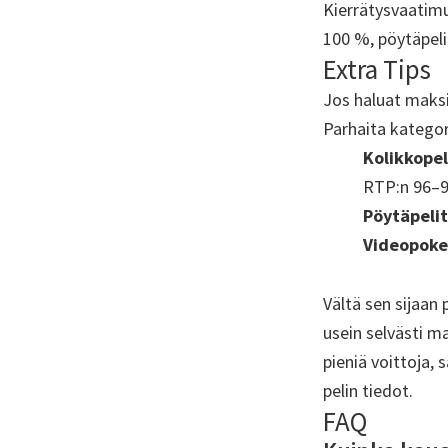
Kierrätysvaatimu
100 %, pöytäpeli
Extra Tips
Jos haluat maksi
Parhaita kategor
Kolikkopel
RTP:n 96–9
Pöytäpelit
Videopoke
Vältä sen sijaan 
usein selvästi ma
pieniä voittoja, 
pelin tiedot.
FAQ