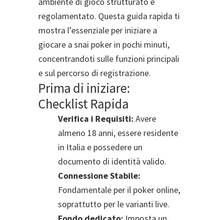
ambiente di gioco strutturato e
regolamentato. Questa guida rapida ti
mostra l’essenziale per iniziare a
giocare a snai poker in pochi minuti,
concentrandoti sulle funzioni principali
e sul percorso di registrazione.
Prima di iniziare:
Checklist Rapida
Verifica i Requisiti:
Avere
almeno 18 anni, essere residente
in Italia e possedere un
documento di identità valido.
Connessione Stabile:
Fondamentale per il poker online,
soprattutto per le varianti live.
Fondo dedicato:
Imposta un