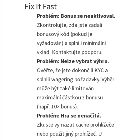
Fix It Fast
Problém: Bonus se neaktivoval.
Zkontrolujte, zda jste zadali
bonusový kód (pokud je
vyžadován) a splnili minimální
vklad. Kontaktujte podporu.
Problém: Nelze vybrat výhru.
Ověřte, že jste dokončili KYC a
splnili wagering požadavky. Výběr
může být také limitován
maximální částkou z bonusu
(např. 10× bonus).
Problém: Hra se nenačítá.
Zkuste vymazat cache prohlížeče
nebo použít jiný prohlížeč. U