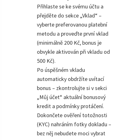
Přihlaste se ke svému účtu a
přejděte do sekce „Vklad“ –
vyberte preferovanou platební
metodu a proveďte první vklad
(minimálně 200 Kč, bonus je
obvykle aktivován při vkladu od
500 Kč).
Po úspěšném vkladu
automaticky obdržíte uvítací
bonus – zkontrolujte si v sekci
„Můj účet“ aktuální bonusový
kredit a podmínky protáčení.
Dokončete ověření totožnosti
(KYC) nahráním fotky dokladu –
bez něj nebudete moci vybrat