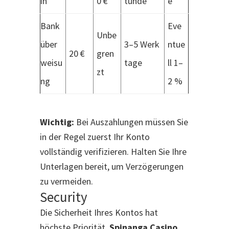
in
0 €
tunde
e
Bank
Eve
Unbe
über
3–5 Werk
ntue
20 €
gren
weisu
tage
ll 1–
zt
ng
2 %
Wichtig:
Bei Auszahlungen müssen Sie
in der Regel zuerst Ihr Konto
vollständig verifizieren. Halten Sie Ihre
Unterlagen bereit, um Verzögerungen
zu vermeiden.
Security
Die Sicherheit Ihres Kontos hat
höchste Priorität.
Spinanga Casino