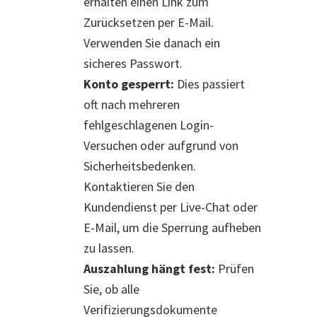
erhalten einen Link zum
Zurücksetzen per E-Mail.
Verwenden Sie danach ein
sicheres Passwort.
Konto gesperrt:
Dies passiert
oft nach mehreren
fehlgeschlagenen Login-
Versuchen oder aufgrund von
Sicherheitsbedenken.
Kontaktieren Sie den
Kundendienst per Live-Chat oder
E-Mail, um die Sperrung aufheben
zu lassen.
Auszahlung hängt fest:
Prüfen
Sie, ob alle
Verifizierungsdokumente