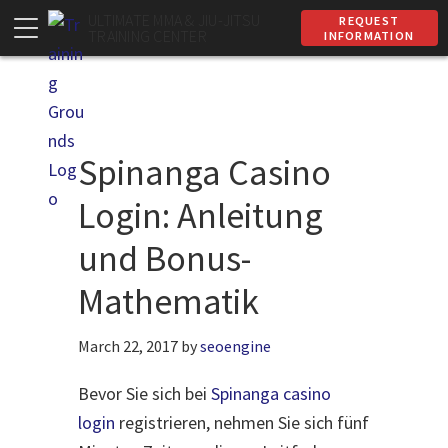
Skip
Skip
ULTIMATE MMA & JIU-JITSU
REQUEST
TRAINING CENTER
INFORMATION
to
to
primary
main
navigation
content
Spinanga Casino
Login: Anleitung
und Bonus-
Mathematik
March 22, 2017
by
seoengine
Bevor Sie sich bei
Spinanga casino
login
registrieren, nehmen Sie sich fünf