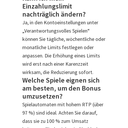
Einzahlungslimit
nachträglich ändern?
Ja, in den Kontoeinstellungen unter
„Verantwortungsvolles Spielen“
können Sie tägliche, wöchentliche oder
monatliche Limits festlegen oder
anpassen. Die Erhöhung eines Limits
wird erst nach einer Karenzzeit
wirksam, die Reduzierung sofort.
Welche Spiele eignen sich
am besten, um den Bonus
umzusetzen?
Spielautomaten mit hohem RTP (über
97 %) sind ideal. Achten Sie darauf,
dass sie zu 100 % zum Umsatz