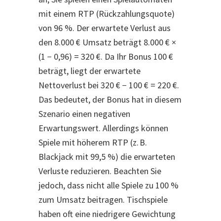
mit einem RTP (Rückzahlungsquote)
von 96 %. Der erwartete Verlust aus
den 8.000 € Umsatz beträgt 8.000 € ×
(1 − 0,96) = 320 €. Da Ihr Bonus 100 €
beträgt, liegt der erwartete
Nettoverlust bei 320 € − 100 € = 220 €.
Das bedeutet, der Bonus hat in diesem
Szenario einen negativen
Erwartungswert. Allerdings können
Spiele mit höherem RTP (z. B.
Blackjack mit 99,5 %) die erwarteten
Verluste reduzieren. Beachten Sie
jedoch, dass nicht alle Spiele zu 100 %
zum Umsatz beitragen. Tischspiele
haben oft eine niedrigere Gewichtung