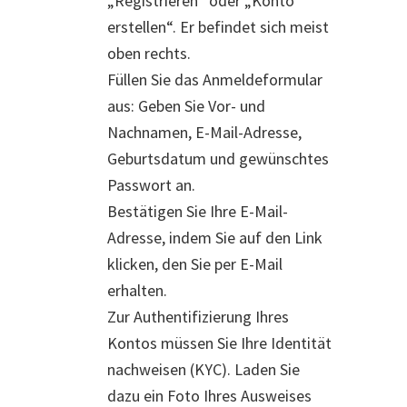
„Registrieren“ oder „Konto
erstellen“. Er befindet sich meist
oben rechts.
Füllen Sie das Anmeldeformular
aus: Geben Sie Vor- und
Nachnamen, E-Mail-Adresse,
Geburtsdatum und gewünschtes
Passwort an.
Bestätigen Sie Ihre E-Mail-
Adresse, indem Sie auf den Link
klicken, den Sie per E-Mail
erhalten.
Zur Authentifizierung Ihres
Kontos müssen Sie Ihre Identität
nachweisen (KYC). Laden Sie
dazu ein Foto Ihres Ausweises