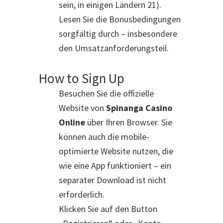
sein, in einigen Ländern 21).
Lesen Sie die Bonusbedingungen
sorgfältig durch – insbesondere
den Umsatzanforderungsteil.
How to Sign Up
Besuchen Sie die offizielle
Website von
Spinanga Casino
Online
über Ihren Browser. Sie
können auch die mobile-
optimierte Website nutzen, die
wie eine App funktioniert – ein
separater Download ist nicht
erforderlich.
Klicken Sie auf den Button