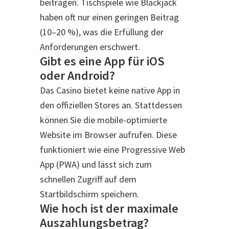
beitragen. Tischspiele wie Blackjack
haben oft nur einen geringen Beitrag
(10–20 %), was die Erfüllung der
Anforderungen erschwert.
Gibt es eine App für iOS
oder Android?
Das Casino bietet keine native App in
den offiziellen Stores an. Stattdessen
können Sie die mobile-optimierte
Website im Browser aufrufen. Diese
funktioniert wie eine Progressive Web
App (PWA) und lässt sich zum
schnellen Zugriff auf dem
Startbildschirm speichern.
Wie hoch ist der maximale
Auszahlungsbetrag?