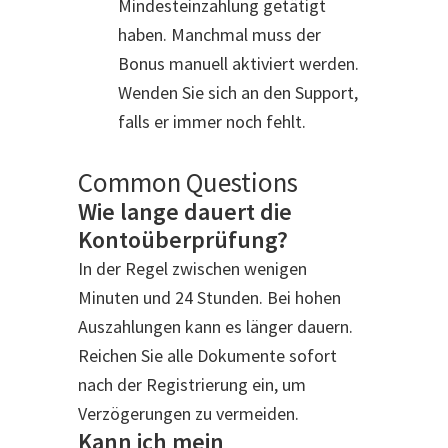
Mindesteinzahlung getätigt
haben. Manchmal muss der
Bonus manuell aktiviert werden.
Wenden Sie sich an den Support,
falls er immer noch fehlt.
Common Questions
Wie lange dauert die
Kontoüberprüfung?
In der Regel zwischen wenigen
Minuten und 24 Stunden. Bei hohen
Auszahlungen kann es länger dauern.
Reichen Sie alle Dokumente sofort
nach der Registrierung ein, um
Verzögerungen zu vermeiden.
Kann ich mein