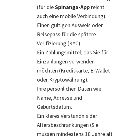
(für die
Spinanga-App
reicht
auch eine mobile Verbindung).
Einen gültigen Ausweis oder
Reisepass für die spätere
Verifizierung (KYC).
Ein Zahlungsmittel, das Sie für
Einzahlungen verwenden
möchten (Kreditkarte, E-Wallet
oder Kryptowährung).
Ihre persönlichen Daten wie
Name, Adresse und
Geburtsdatum.
Ein klares Verständnis der
Altersbeschränkungen (Sie
müssen mindestens 18 Jahre alt