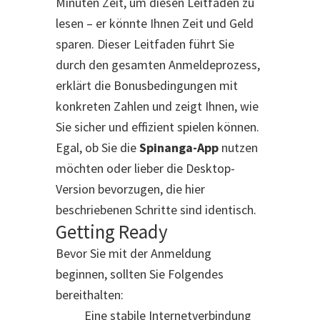
Minuten Zeit, um diesen Leitfaden zu
lesen – er könnte Ihnen Zeit und Geld
sparen. Dieser Leitfaden führt Sie
durch den gesamten Anmeldeprozess,
erklärt die Bonusbedingungen mit
konkreten Zahlen und zeigt Ihnen, wie
Sie sicher und effizient spielen können.
Egal, ob Sie die
Spinanga-App
nutzen
möchten oder lieber die Desktop-
Version bevorzugen, die hier
beschriebenen Schritte sind identisch.
Getting Ready
Bevor Sie mit der Anmeldung
beginnen, sollten Sie Folgendes
bereithalten:
Eine stabile Internetverbindung