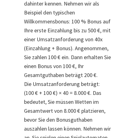
dahinter kennen. Nehmen wir als
Beispiel den typischen
Willkommensbonus: 100 % Bonus auf
Ihre erste Einzahlung bis zu 500 €, mit
einer Umsatzanforderung von 40x
(Einzahlung + Bonus). Angenommen,
Sie zahlen 100 € ein. Dann erhalten Sie
einen Bonus von 100 €, Ihr
Gesamtguthaben beträgt 200 €.
Die Umsatzanforderung beträgt:
(100 € + 100 €) × 40 = 8.000 €. Das
bedeutet, Sie müssen Wetten im
Gesamtwert von 8.000 € platzieren,
bevor Sie den Bonusguthaben
auszahlen lassen können. Nehmen wir
an, Sie spielen einen Spielautomaten