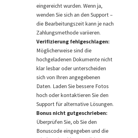
eingereicht wurden. Wenn ja,
wenden Sie sich an den Support –
die Bearbeitungszeit kann je nach
Zahlungsmethode variieren.
Verifizierung fehlgeschlagen:
Möglicherweise sind die
hochgeladenen Dokumente nicht
klar lesbar oder unterscheiden
sich von Ihren angegebenen
Daten. Laden Sie bessere Fotos
hoch oder kontaktieren Sie den
Support für alternative Lösungen.
Bonus nicht gutgeschrieben:
Überprüfen Sie, ob Sie den
Bonuscode eingegeben und die