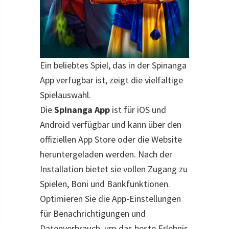
Ein beliebtes Spiel, das in der Spinanga
App verfügbar ist, zeigt die vielfältige
Spielauswahl.
Die
Spinanga App
ist für iOS und
Android verfügbar und kann über den
offiziellen App Store oder die Website
heruntergeladen werden. Nach der
Installation bietet sie vollen Zugang zu
Spielen, Boni und Bankfunktionen.
Optimieren Sie die App-Einstellungen
für Benachrichtigungen und
Datenverbrauch, um das beste Erlebnis