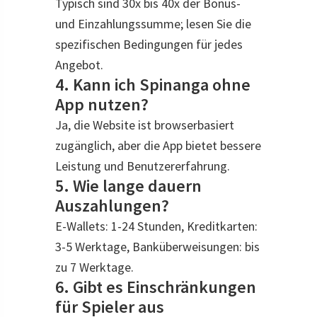
Typisch sind 30x bis 40x der Bonus-
und Einzahlungssumme; lesen Sie die
spezifischen Bedingungen für jedes
Angebot.
4. Kann ich Spinanga ohne
App nutzen?
Ja, die Website ist browserbasiert
zugänglich, aber die App bietet bessere
Leistung und Benutzererfahrung.
5. Wie lange dauern
Auszahlungen?
E-Wallets: 1-24 Stunden, Kreditkarten:
3-5 Werktage, Banküberweisungen: bis
zu 7 Werktage.
6. Gibt es Einschränkungen
für Spieler aus