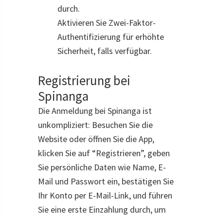
durch.
Aktivieren Sie Zwei-Faktor-
Authentifizierung für erhöhte
Sicherheit, falls verfügbar.
Registrierung bei
Spinanga
Die Anmeldung bei Spinanga ist
unkompliziert: Besuchen Sie die
Website oder öffnen Sie die App,
klicken Sie auf “Registrieren”, geben
Sie persönliche Daten wie Name, E-
Mail und Passwort ein, bestätigen Sie
Ihr Konto per E-Mail-Link, und führen
Sie eine erste Einzahlung durch, um