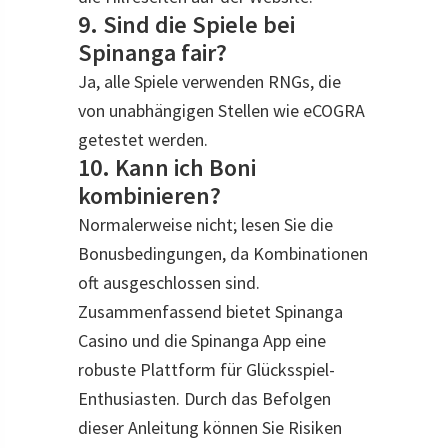
9. Sind die Spiele bei
Spinanga fair?
Ja, alle Spiele verwenden RNGs, die
von unabhängigen Stellen wie eCOGRA
getestet werden.
10. Kann ich Boni
kombinieren?
Normalerweise nicht; lesen Sie die
Bonusbedingungen, da Kombinationen
oft ausgeschlossen sind.
Zusammenfassend bietet Spinanga
Casino und die Spinanga App eine
robuste Plattform für Glücksspiel-
Enthusiasten. Durch das Befolgen
dieser Anleitung können Sie Risiken