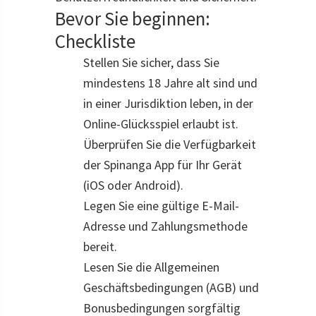
Bevor Sie beginnen:
Checkliste
Stellen Sie sicher, dass Sie
mindestens 18 Jahre alt sind und
in einer Jurisdiktion leben, in der
Online-Glücksspiel erlaubt ist.
Überprüfen Sie die Verfügbarkeit
der Spinanga App für Ihr Gerät
(iOS oder Android).
Legen Sie eine gültige E-Mail-
Adresse und Zahlungsmethode
bereit.
Lesen Sie die Allgemeinen
Geschäftsbedingungen (AGB) und
Bonusbedingungen sorgfältig