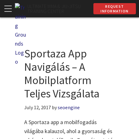
Skip
Skip
ULTIMATE MMA & JIU-JITSU
REQUEST
TRAINING CENTER
INFORMATION
to
to
primary
main
navigation
content
Sportaza App
Navigálás – A
Mobilplatform
Teljes Vizsgálata
July 12, 2017
by
seoengine
A Sportaza app a mobilfogadás
világába kalauzol, ahol a gyorsaság és