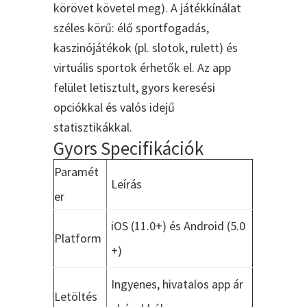
körövet követel meg). A játékkínálat
széles körű: élő sportfogadás,
kaszinójátékok (pl. slotok, rulett) és
virtuális sportok érhetők el. Az app
felület letisztult, gyors keresési
opciókkal és valós idejű
statisztikákkal.
Gyors Specifikációk
Paramét
Leírás
er
iOS (11.0+) és Android (5.0
Platform
+)
Ingyenes, hivatalos app ár
Letöltés