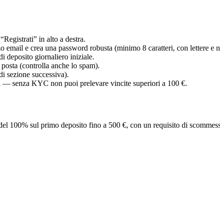
“Registrati” in alto a destra.
izzo email e crea una password robusta (minimo 8 caratteri, con lettere e 
i deposito giornaliero iniziale.
i posta (controlla anche lo spam).
di sezione successiva).
sti — senza KYC non puoi prelevare vincite superiori a 100 €.
 del 100% sul primo deposito fino a 500 €, con un requisito di scommess