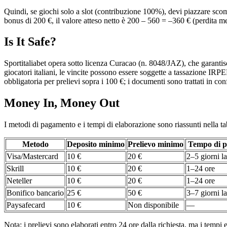
Quindi, se giochi solo a slot (contribuzione 100%), devi piazzare sc
bonus di 200 €, il valore atteso netto è 200 – 560 = –360 € (perdita me
Is It Safe?
Sportitaliabet opera sotto licenza Curacao (n. 8048/JAZ), che garantisce
giocatori italiani, le vincite possono essere soggette a tassazione IR
obbligatoria per prelievi sopra i 100 €; i documenti sono trattati in c
Money In, Money Out
I metodi di pagamento e i tempi di elaborazione sono riassunti nella ta
Metodo
Deposito minimo
Prelievo minimo
Tempo di p
Visa/Mastercard
10 €
20 €
2–5 giorni la
Skrill
10 €
20 €
1–24 ore
Neteller
10 €
20 €
1–24 ore
Bonifico bancario
25 €
50 €
3–7 giorni la
Paysafecard
10 €
Non disponibile
—
Nota: i prelievi sono elaborati entro 24 ore dalla richiesta, ma i tempi