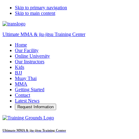
Skip to primary navigation
Skip to main content
Ultimate MMA & jiu-jitsu Training Center
Home
Our Facility
Online University
Our Instructors
Kids
BJJ
Muay Thai
MMA
Getting Started
Contact
Latest News
Request Information
Ultimate MMA & jiu-jitsu Training Center