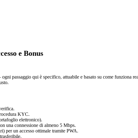
ccesso e Bonus
ni passaggio qui è specifico, attuabile e basato su come funziona real
usto.
erifica.
 procedura KYC.
rtafoglio elettronico).
o con una connessione di almeno 5 Mbps.
ri) per un accesso ottimale tramite PWA.
rasferibile.