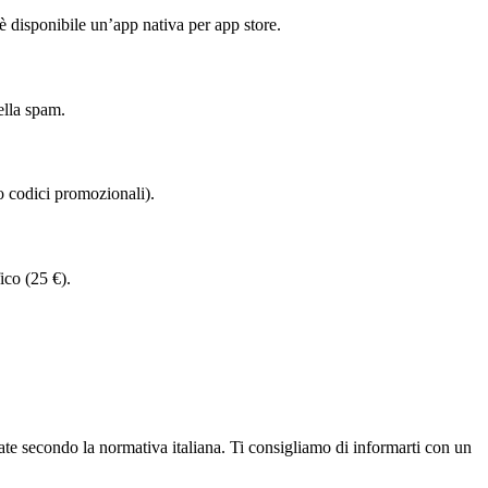
 disponibile un’app nativa per app store.
tella spam.
vo codici promozionali).
ico (25 €).
ate secondo la normativa italiana. Ti consigliamo di informarti con un