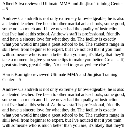
Albert Silva
reviewed
Ultimate MMA and Jiu-jitsu Training Center
–
5
Andrew Calandrelli is not only extremely knowledgeable, he is also
a talented teacher. I've been to other martial arts schools, some good,
some not so much and I have never had the quality of instruction
that I've had at this school. Andrew's staff is professional, friendly
and have a sincere love for what they do. The facility is exactly
what you would imagine a great school to be. The students range in
skill level from beginner to expert, but I've noticed that if you train
with someone who is much better than you are, it's likely that they'll
take a moment to give you some tips to make you better. Great staff,
great students, great facility. No need to go anywhere else.”
Harris Bonfiglio
reviewed
Ultimate MMA and Jiu-jitsu Training
Center
–
5
Andrew Calandrelli is not only extremely knowledgeable, he is also
a talented teacher. I've been to other martial arts schools, some good,
some not so much and I have never had the quality of instruction
that I've had at this school. Andrew's staff is professional, friendly
and have a sincere love for what they do. The facility is exactly
what you would imagine a great school to be. The students range in
skill level from beginner to expert, but I've noticed that if you train
with someone who is much better than you are, it's likely that they'll