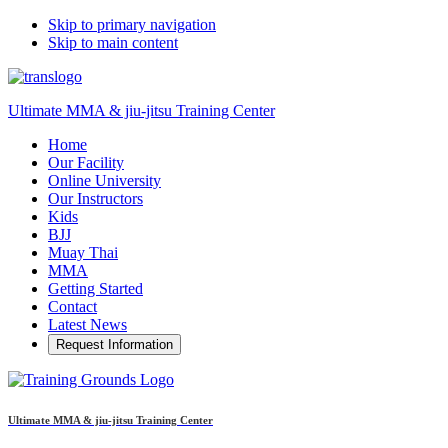
Skip to primary navigation
Skip to main content
Ultimate MMA & jiu-jitsu Training Center
Home
Our Facility
Online University
Our Instructors
Kids
BJJ
Muay Thai
MMA
Getting Started
Contact
Latest News
Request Information
Ultimate MMA & jiu-jitsu Training Center