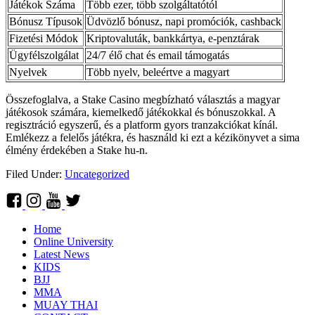
Játékok Száma
Több ezer, több szolgáltatótól
Bónusz Típusok
Üdvözlő bónusz, napi promóciók, cashback
Fizetési Módok
Kriptovaluták, bankkártya, e-penztárak
Ügyfélszolgálat
24/7 élő chat és email támogatás
Nyelvek
Több nyelv, beleértve a magyart
Összefoglalva, a Stake Casino megbízható választás a magyar
játékosok számára, kiemelkedő játékokkal és bónuszokkal. A
regisztráció egyszerű, és a platform gyors tranzakciókat kínál.
Emlékezz a felelős játékra, és használd ki ezt a kézikönyvet a sima
élmény érdekében a Stake hu-n.
Filed Under:
Uncategorized
Home
Online University
Latest News
KIDS
BJJ
MMA
MUAY THAI