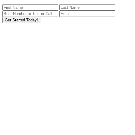
Get Started Today!