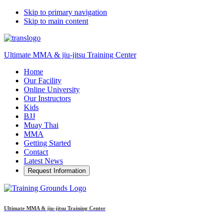
Skip to primary navigation
Skip to main content
Ultimate MMA & jiu-jitsu Training Center
Home
Our Facility
Online University
Our Instructors
Kids
BJJ
Muay Thai
MMA
Getting Started
Contact
Latest News
Request Information
Ultimate MMA & jiu-jitsu Training Center