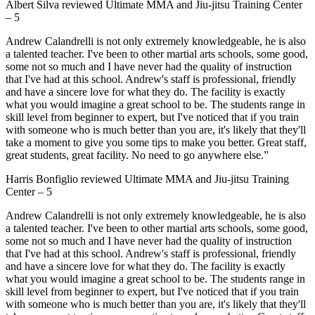
Albert Silva
reviewed
Ultimate MMA and Jiu-jitsu Training Center
–
5
Andrew Calandrelli is not only extremely knowledgeable, he is also
a talented teacher. I've been to other martial arts schools, some good,
some not so much and I have never had the quality of instruction
that I've had at this school. Andrew's staff is professional, friendly
and have a sincere love for what they do. The facility is exactly
what you would imagine a great school to be. The students range in
skill level from beginner to expert, but I've noticed that if you train
with someone who is much better than you are, it's likely that they'll
take a moment to give you some tips to make you better. Great staff,
great students, great facility. No need to go anywhere else.”
Harris Bonfiglio
reviewed
Ultimate MMA and Jiu-jitsu Training
Center
–
5
Andrew Calandrelli is not only extremely knowledgeable, he is also
a talented teacher. I've been to other martial arts schools, some good,
some not so much and I have never had the quality of instruction
that I've had at this school. Andrew's staff is professional, friendly
and have a sincere love for what they do. The facility is exactly
what you would imagine a great school to be. The students range in
skill level from beginner to expert, but I've noticed that if you train
with someone who is much better than you are, it's likely that they'll