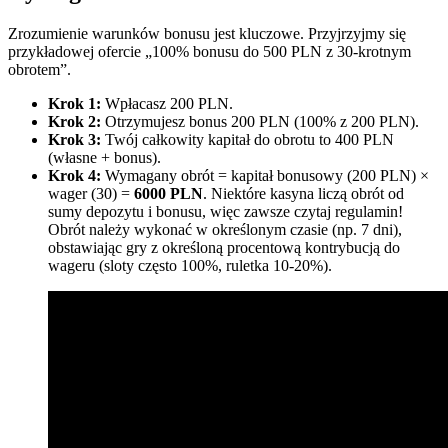
Zrozumienie warunków bonusu jest kluczowe. Przyjrzyjmy się
przykładowej ofercie „100% bonusu do 500 PLN z 30-krotnym
obrotem”.
Krok 1:
Wpłacasz 200 PLN.
Krok 2:
Otrzymujesz bonus 200 PLN (100% z 200 PLN).
Krok 3:
Twój całkowity kapitał do obrotu to 400 PLN
(własne + bonus).
Krok 4:
Wymagany obrót = kapitał bonusowy (200 PLN) ×
wager (30) =
6000 PLN
. Niektóre kasyna liczą obrót od
sumy depozytu i bonusu, więc zawsze czytaj regulamin!
Obrót należy wykonać w określonym czasie (np. 7 dni),
obstawiając gry z określoną procentową kontrybucją do
wageru (sloty często 100%, ruletka 10-20%).