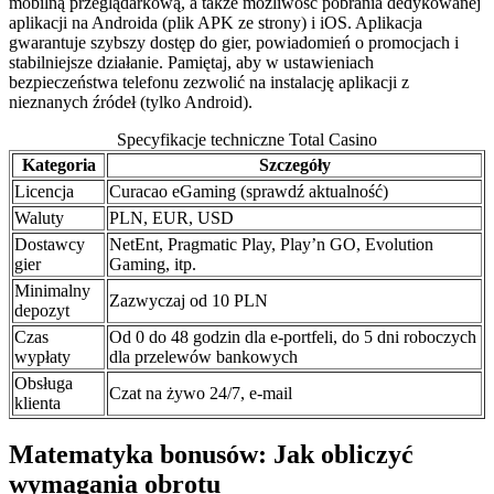
mobilną przeglądarkową, a także możliwość pobrania dedykowanej
aplikacji na Androida (plik APK ze strony) i iOS. Aplikacja
gwarantuje szybszy dostęp do gier, powiadomień o promocjach i
stabilniejsze działanie. Pamiętaj, aby w ustawieniach
bezpieczeństwa telefonu zezwolić na instalację aplikacji z
nieznanych źródeł (tylko Android).
Specyfikacje techniczne Total Casino
Kategoria
Szczegóły
Licencja
Curacao eGaming (sprawdź aktualność)
Waluty
PLN, EUR, USD
Dostawcy
NetEnt, Pragmatic Play, Play’n GO, Evolution
gier
Gaming, itp.
Minimalny
Zazwyczaj od 10 PLN
depozyt
Czas
Od 0 do 48 godzin dla e-portfeli, do 5 dni roboczych
wypłaty
dla przelewów bankowych
Obsługa
Czat na żywo 24/7, e-mail
klienta
Matematyka bonusów: Jak obliczyć
wymagania obrotu