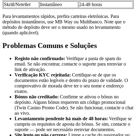
Skrill/Neteller
Instantâneo
24-48 horas
Para levantamentos rápidos, prefira carteiras eletrónicas. Para
depósitos instantâneos, use MB Way ou Multibanco. Note que o
método de depósito deve ser o mesmo usado no levantamento
(quando aplicável).
Problemas Comuns e Soluções
Registo não confirmado:
Verifique a pasta de spam do
email. Se não encontrar, contacte o suporte para reenviar o
link de ativação.
Verificação KYC rejeitada:
Certifique-se de que os
documentos estão legíveis e dentro do prazo de validade. O
comprovativo de morada deve ter o seu nome e endereço
exatos.
Bónus não creditado:
Confirme se ativou o bónus no
depósito. Alguns bónus requerem um código promocional
(Twin Casino Promo Code). Se não funcionar, contacte o chat
ao vivo.
Levantamento pendente há mais de 48 horas:
Verifique se
cumpriu os requisitos de aposta do bónus. Se sim, contacte o
suporte — pode ser necessário reenviar documentos.
Site lento ou não carrega:
Limpe a cache do navegador ou