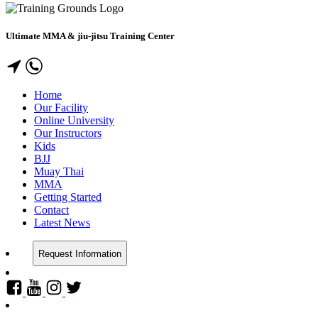
Ultimate MMA & jiu-jitsu Training Center
Home
Our Facility
Online University
Our Instructors
Kids
BJJ
Muay Thai
MMA
Getting Started
Contact
Latest News
Request Information