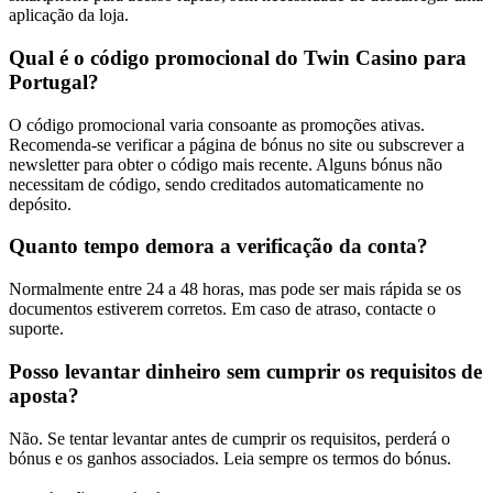
aplicação da loja.
Qual é o código promocional do Twin Casino para
Portugal?
O código promocional varia consoante as promoções ativas.
Recomenda-se verificar a página de bónus no site ou subscrever a
newsletter para obter o código mais recente. Alguns bónus não
necessitam de código, sendo creditados automaticamente no
depósito.
Quanto tempo demora a verificação da conta?
Normalmente entre 24 a 48 horas, mas pode ser mais rápida se os
documentos estiverem corretos. Em caso de atraso, contacte o
suporte.
Posso levantar dinheiro sem cumprir os requisitos de
aposta?
Não. Se tentar levantar antes de cumprir os requisitos, perderá o
bónus e os ganhos associados. Leia sempre os termos do bónus.