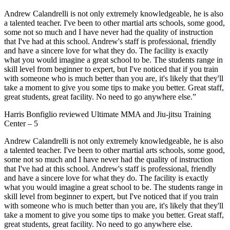
Andrew Calandrelli is not only extremely knowledgeable, he is also
a talented teacher. I've been to other martial arts schools, some good,
some not so much and I have never had the quality of instruction
that I've had at this school. Andrew's staff is professional, friendly
and have a sincere love for what they do. The facility is exactly
what you would imagine a great school to be. The students range in
skill level from beginner to expert, but I've noticed that if you train
with someone who is much better than you are, it's likely that they'll
take a moment to give you some tips to make you better. Great staff,
great students, great facility. No need to go anywhere else.”
Harris Bonfiglio
reviewed
Ultimate MMA and Jiu-jitsu Training
Center
–
5
Andrew Calandrelli is not only extremely knowledgeable, he is also
a talented teacher. I've been to other martial arts schools, some good,
some not so much and I have never had the quality of instruction
that I've had at this school. Andrew's staff is professional, friendly
and have a sincere love for what they do. The facility is exactly
what you would imagine a great school to be. The students range in
skill level from beginner to expert, but I've noticed that if you train
with someone who is much better than you are, it's likely that they'll
take a moment to give you some tips to make you better. Great staff,
great students, great facility. No need to go anywhere else.