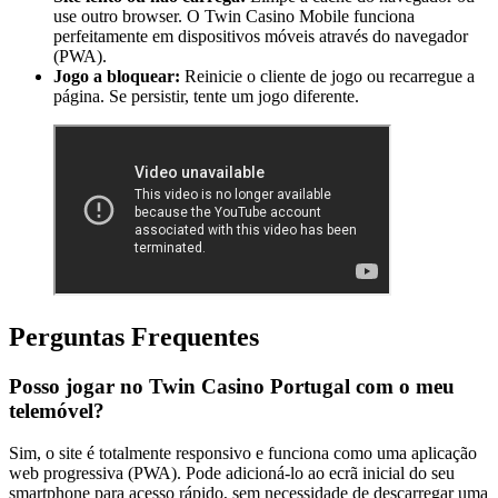
use outro browser. O Twin Casino Mobile funciona
perfeitamente em dispositivos móveis através do navegador
(PWA).
Jogo a bloquear:
Reinicie o cliente de jogo ou recarregue a
página. Se persistir, tente um jogo diferente.
Perguntas Frequentes
Posso jogar no Twin Casino Portugal com o meu
telemóvel?
Sim, o site é totalmente responsivo e funciona como uma aplicação
web progressiva (PWA). Pode adicioná-lo ao ecrã inicial do seu
smartphone para acesso rápido, sem necessidade de descarregar uma