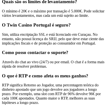
Quais são os limites de levantamento?
O mínimo é 20€ e o máximo por transação é 5.000€. Pode solicitar
vários levantamentos, mas cada um está sujeito ao limite.
O Twin Casino Portugal é seguro?
Sim, utiliza encriptação SSL e está licenciado em Curaçau. No
entanto, não possui licença do SRIJ, pelo que deve estar ciente das
implicações fiscais e de proteção ao consumidor em Portugal.
Como posso contactar o suporte?
Através do chat ao vivo (24/7) ou por email. O chat é a forma mais
rápida de resolver problemas.
O que é RTP e como afeta os meus ganhos?
RTP significa Retorno ao Jogador, uma percentagem teórica do
dinheiro apostado que um jogo devolve aos jogadores a longo
prazo. Por exemplo, uma slot com RTP de 96% devolve 96€ por
cada 100€ apostados. Quanto maior o RTP, melhores as suas
hipóteses a longo prazo.