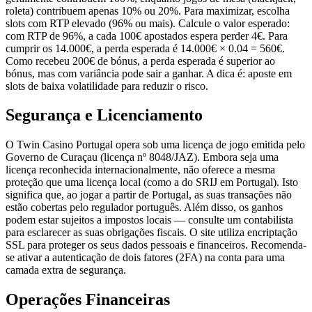
roleta) contribuem apenas 10% ou 20%. Para maximizar, escolha
slots com RTP elevado (96% ou mais). Calcule o valor esperado:
com RTP de 96%, a cada 100€ apostados espera perder 4€. Para
cumprir os 14.000€, a perda esperada é 14.000€ × 0.04 = 560€.
Como recebeu 200€ de bónus, a perda esperada é superior ao
bónus, mas com variância pode sair a ganhar. A dica é: aposte em
slots de baixa volatilidade para reduzir o risco.
Segurança e Licenciamento
O Twin Casino Portugal opera sob uma licença de jogo emitida pelo
Governo de Curaçau (licença nº 8048/JAZ). Embora seja uma
licença reconhecida internacionalmente, não oferece a mesma
proteção que uma licença local (como a do SRIJ em Portugal). Isto
significa que, ao jogar a partir de Portugal, as suas transações não
estão cobertas pelo regulador português. Além disso, os ganhos
podem estar sujeitos a impostos locais — consulte um contabilista
para esclarecer as suas obrigações fiscais. O site utiliza encriptação
SSL para proteger os seus dados pessoais e financeiros. Recomenda-
se ativar a autenticação de dois fatores (2FA) na conta para uma
camada extra de segurança.
Operações Financeiras