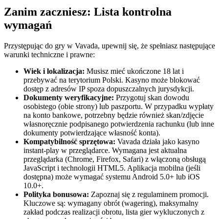
Zanim zaczniesz: Lista kontrolna
wymagań
Przystępując do gry w Vavada, upewnij się, że spełniasz następujące
warunki techniczne i prawne:
Wiek i lokalizacja:
Musisz mieć ukończone 18 lat i
przebywać na terytorium Polski. Kasyno może blokować
dostęp z adresów IP spoza dopuszczalnych jurysdykcji.
Dokumenty weryfikacyjne:
Przygotuj skan dowodu
osobistego (obie strony) lub paszportu. W przypadku wypłaty
na konto bankowe, potrzebny będzie również skan/zdjęcie
własnoręcznie podpisanego potwierdzenia rachunku (lub inne
dokumenty potwierdzające własność konta).
Kompatybilność sprzętowa:
Vavada działa jako kasyno
instant-play w przeglądarce. Wymagana jest aktualna
przeglądarka (Chrome, Firefox, Safari) z włączoną obsługą
JavaScript i technologii HTML5. Aplikacja mobilna (jeśli
dostępna) może wymagać systemu Android 5.0+ lub iOS
10.0+.
Polityka bonusowa:
Zapoznaj się z regulaminem promocji.
Kluczowe są: wymagany obrót (wagering), maksymalny
zakład podczas realizacji obrotu, lista gier wykluczonych z