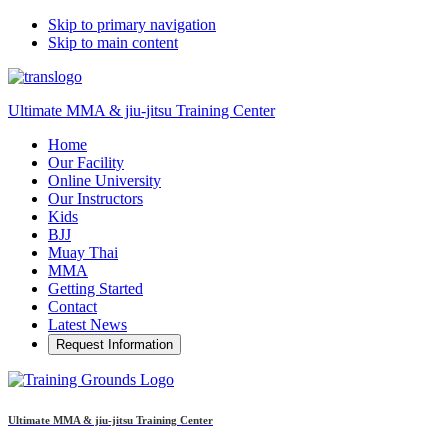
Skip to primary navigation
Skip to main content
Ultimate MMA & jiu-jitsu Training Center
Home
Our Facility
Online University
Our Instructors
Kids
BJJ
Muay Thai
MMA
Getting Started
Contact
Latest News
Request Information
Ultimate MMA & jiu-jitsu Training Center