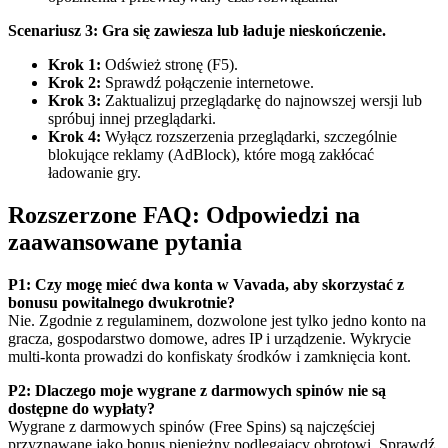
Scenariusz 3: Gra się zawiesza lub ładuje nieskończenie.
Krok 1:
Odśwież stronę (F5).
Krok 2:
Sprawdź połączenie internetowe.
Krok 3:
Zaktualizuj przeglądarkę do najnowszej wersji lub
spróbuj innej przeglądarki.
Krok 4:
Wyłącz rozszerzenia przeglądarki, szczególnie
blokujące reklamy (AdBlock), które mogą zakłócać
ładowanie gry.
Rozszerzone FAQ: Odpowiedzi na
zaawansowane pytania
P1: Czy mogę mieć dwa konta w Vavada, aby skorzystać z
bonusu powitalnego dwukrotnie?
Nie. Zgodnie z regulaminem, dozwolone jest tylko jedno konto na
gracza, gospodarstwo domowe, adres IP i urządzenie. Wykrycie
multi-konta prowadzi do konfiskaty środków i zamknięcia kont.
P2: Dlaczego moje wygrane z darmowych spinów nie są
dostępne do wypłaty?
Wygrane z darmowych spinów (Free Spins) są najczęściej
przyznawane jako bonus pieniężny podlegający obrotowi. Sprawdź