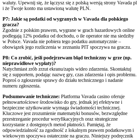
waluty. Upewnij się, że łączysz się z polską wersją strony Vavada pl
i że Twoje konto ma ustawioną walutę PLN.
P7: Jakie są podatki od wygranych w Vavada dla polskiego
gracza?
Zgodnie z polskim prawem, wygrane w grach hazardowych online
podlegają 12% podatku od dochodu, o ile operator nie ma siedziby
w Polsce. Vavada nie pobiera tego podatku automatycznie –
obowiązek jego rozliczenia w zeznaniu PIT spoczywa na graczu.
P8: Co zrobić, jeśli podejrzewam błąd techniczny w grze (np.
nieprawidłowe wypłaty)?
Natychmiast zrób zrzut ekranu/zapis wideo zdarzenia. Skontaktuj
się z supportem, podając nazwę gry, czas zdarzenia i opis problemu.
Poproś o zgłoszenie sprawy do działu technicznego i nadanie
numeru zgłoszenia.
Podsumowanie techniczne:
Platforma Vavada casino oferuje
pełnowartościowe środowisko do gry, jednak jej efektywne i
bezpieczne użytkowanie wymaga świadomości technicznej.
Kluczowe jest zrozumienie matematyki bonusów, bezwzględne
przestrzeganie procedur weryfikacyjnych oraz strategiczne
korzystanie z dostępnych metod płatności. Pamiętaj, że
odpowiedzialność za zgodność z lokalnym prawem podatkowym i
wiekowym spoczywa ostatecznie na graczu. Niniejszy podręcznik