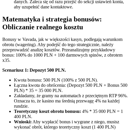
danych. Zaleca się od razu przejść do sekcji ustawień konta,
aby uzupełnić dane kontaktowe.
Matematyka i strategia bonusów:
Obliczanie realnego kosztu
Bonusy w Vavada, jak w większości kasyn, podlegają warunkom
obrotu (wagering). Aby podejść do tego strategicznie, należy
przeprowadzić analizę kosztów. Przeanalizujmy przykładowy
bonus: 100% do 1000 PLN + 100 darmowych spinów, z obrotem
x35.
Scenariusz 1: Depozyt 500 PLN.
Kwota bonusu: 500 PLN (100% z 500 PLN).
Łączna kwota do obrócenia: (Depozyt 500 PLN + Bonus 500
PLN) * 35 = 35 000 PLN.
Zakładamy, że gramy na automatach z przeciętnym RTP 96%.
Oznacza to, że kasino ma średnią przewagę 4% na każdej
rundzie.
Teoretyczny koszt obrotu bonusu:
4% * 35 000 PLN = 1
400 PLN.
Wnioski:
Aby wypłacić bonus i wygrane z niego, musisz
wykonać obrót, którego teoretyczny koszt (1 400 PLN)