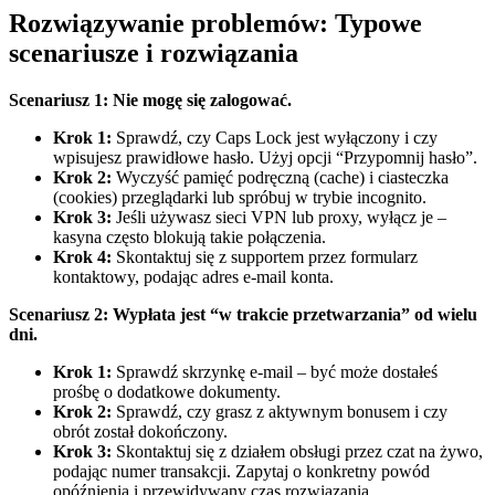
Rozwiązywanie problemów: Typowe
scenariusze i rozwiązania
Scenariusz 1: Nie mogę się zalogować.
Krok 1:
Sprawdź, czy Caps Lock jest wyłączony i czy
wpisujesz prawidłowe hasło. Użyj opcji “Przypomnij hasło”.
Krok 2:
Wyczyść pamięć podręczną (cache) i ciasteczka
(cookies) przeglądarki lub spróbuj w trybie incognito.
Krok 3:
Jeśli używasz sieci VPN lub proxy, wyłącz je –
kasyna często blokują takie połączenia.
Krok 4:
Skontaktuj się z supportem przez formularz
kontaktowy, podając adres e-mail konta.
Scenariusz 2: Wypłata jest “w trakcie przetwarzania” od wielu
dni.
Krok 1:
Sprawdź skrzynkę e-mail – być może dostałeś
prośbę o dodatkowe dokumenty.
Krok 2:
Sprawdź, czy grasz z aktywnym bonusem i czy
obrót został dokończony.
Krok 3:
Skontaktuj się z działem obsługi przez czat na żywo,
podając numer transakcji. Zapytaj o konkretny powód
opóźnienia i przewidywany czas rozwiązania.