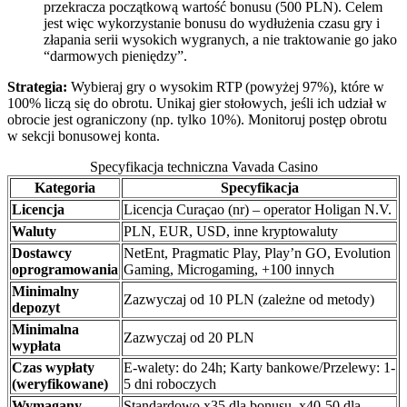
przekracza początkową wartość bonusu (500 PLN). Celem
jest więc wykorzystanie bonusu do wydłużenia czasu gry i
złapania serii wysokich wygranych, a nie traktowanie go jako
“darmowych pieniędzy”.
Strategia:
Wybieraj gry o wysokim RTP (powyżej 97%), które w
100% liczą się do obrotu. Unikaj gier stołowych, jeśli ich udział w
obrocie jest ograniczony (np. tylko 10%). Monitoruj postęp obrotu
w sekcji bonusowej konta.
Specyfikacja techniczna Vavada Casino
Kategoria
Specyfikacja
Licencja
Licencja Curaçao (nr) – operator Holigan N.V.
Waluty
PLN, EUR, USD, inne kryptowaluty
Dostawcy
NetEnt, Pragmatic Play, Play’n GO, Evolution
oprogramowania
Gaming, Microgaming, +100 innych
Minimalny
Zazwyczaj od 10 PLN (zależne od metody)
depozyt
Minimalna
Zazwyczaj od 20 PLN
wypłata
Czas wypłaty
E-walety: do 24h; Karty bankowe/Przelewy: 1-
(weryfikowane)
5 dni roboczych
Wymagany
Standardowo x35 dla bonusu, x40-50 dla