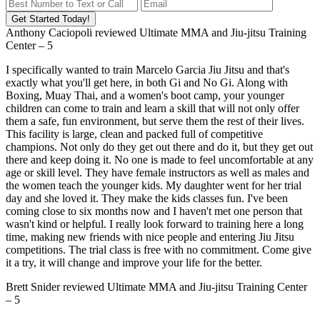
Get Started Today!
Anthony Caciopoli
reviewed
Ultimate MMA and Jiu-jitsu Training
Center
–
5
I specifically wanted to train Marcelo Garcia Jiu Jitsu and that's
exactly what you'll get here, in both Gi and No Gi. Along with
Boxing, Muay Thai, and a women's boot camp, your younger
children can come to train and learn a skill that will not only offer
them a safe, fun environment, but serve them the rest of their lives.
This facility is large, clean and packed full of competitive
champions. Not only do they get out there and do it, but they get out
there and keep doing it. No one is made to feel uncomfortable at any
age or skill level. They have female instructors as well as males and
the women teach the younger kids. My daughter went for her trial
day and she loved it. They make the kids classes fun. I've been
coming close to six months now and I haven't met one person that
wasn't kind or helpful. I really look forward to training here a long
time, making new friends with nice people and entering Jiu Jitsu
competitions. The trial class is free with no commitment. Come give
it a try, it will change and improve your life for the better.
Brett Snider
reviewed
Ultimate MMA and Jiu-jitsu Training Center
–
5