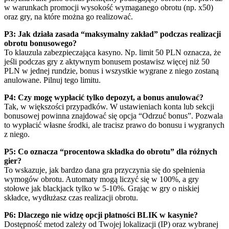
w warunkach promocji wysokość wymaganego obrotu (np. x50)
oraz gry, na które można go realizować.
P3: Jak działa zasada “maksymalny zakład” podczas realizacji
obrotu bonusowego?
To klauzula zabezpieczająca kasyno. Np. limit 50 PLN oznacza, że
jeśli podczas gry z aktywnym bonusem postawisz więcej niż 50
PLN w jednej rundzie, bonus i wszystkie wygrane z niego zostaną
anulowane. Pilnuj tego limitu.
P4: Czy mogę wypłacić tylko depozyt, a bonus anulować?
Tak, w większości przypadków. W ustawieniach konta lub sekcji
bonusowej powinna znajdować się opcja “Odrzuć bonus”. Pozwala
to wypłacić własne środki, ale tracisz prawo do bonusu i wygranych
z niego.
P5: Co oznacza “procentowa składka do obrotu” dla różnych
gier?
To wskazuje, jak bardzo dana gra przyczynia się do spełnienia
wymogów obrotu. Automaty mogą liczyć się w 100%, a gry
stołowe jak blackjack tylko w 5-10%. Grając w gry o niskiej
składce, wydłużasz czas realizacji obrotu.
P6: Dlaczego nie widzę opcji płatności BLIK w kasynie?
Dostępność metod zależy od Twojej lokalizacji (IP) oraz wybranej