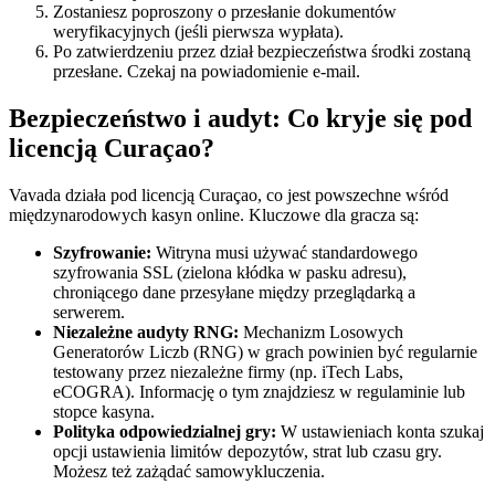
Zostaniesz poproszony o przesłanie dokumentów
weryfikacyjnych (jeśli pierwsza wypłata).
Po zatwierdzeniu przez dział bezpieczeństwa środki zostaną
przesłane. Czekaj na powiadomienie e-mail.
Bezpieczeństwo i audyt: Co kryje się pod
licencją Curaçao?
Vavada działa pod licencją Curaçao, co jest powszechne wśród
międzynarodowych kasyn online. Kluczowe dla gracza są:
Szyfrowanie:
Witryna musi używać standardowego
szyfrowania SSL (zielona kłódka w pasku adresu),
chroniącego dane przesyłane między przeglądarką a
serwerem.
Niezależne audyty RNG:
Mechanizm Losowych
Generatorów Liczb (RNG) w grach powinien być regularnie
testowany przez niezależne firmy (np. iTech Labs,
eCOGRA). Informację o tym znajdziesz w regulaminie lub
stopce kasyna.
Polityka odpowiedzialnej gry:
W ustawieniach konta szukaj
opcji ustawienia limitów depozytów, strat lub czasu gry.
Możesz też zażądać samowykluczenia.