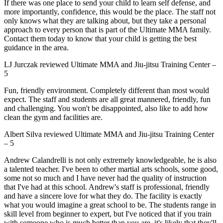
If there was one place to send your child to learn self defense, and
more importantly, confidence, this would be the place. The staff not
only knows what they are talking about, but they take a personal
approach to every person that is part of the Ultimate MMA family.
Contact them today to know that your child is getting the best
guidance in the area.
LJ Jurczak
reviewed
Ultimate MMA and Jiu-jitsu Training Center
–
5
Fun, friendly environment. Completely different than most would
expect. The staff and students are all great mannered, friendly, fun
and challenging. You won't be disappointed, also like to add how
clean the gym and facilities are.
Albert Silva
reviewed
Ultimate MMA and Jiu-jitsu Training Center
–
5
Andrew Calandrelli is not only extremely knowledgeable, he is also
a talented teacher. I've been to other martial arts schools, some good,
some not so much and I have never had the quality of instruction
that I've had at this school. Andrew's staff is professional, friendly
and have a sincere love for what they do. The facility is exactly
what you would imagine a great school to be. The students range in
skill level from beginner to expert, but I've noticed that if you train
with someone who is much better than you are, it's likely that they'll