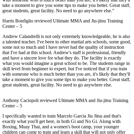
take a moment to give you some tips to make you better. Great staff,
great students, great facility. No need to go anywhere else.”
Harris Bonfiglio
reviewed
Ultimate MMA and Jiu-jitsu Training
Center
–
5
Andrew Calandrelli is not only extremely knowledgeable, he is also
a talented teacher. I've been to other martial arts schools, some good,
some not so much and I have never had the quality of instruction
that I've had at this school. Andrew's staff is professional, friendly
and have a sincere love for what they do. The facility is exactly
what you would imagine a great school to be. The students range in
skill level from beginner to expert, but I've noticed that if you train
with someone who is much better than you are, it's likely that they'll
take a moment to give you some tips to make you better. Great staff,
great students, great facility. No need to go anywhere else.
Anthony Caciopoli
reviewed
Ultimate MMA and Jiu-jitsu Training
Center
–
5
I specifically wanted to train Marcelo Garcia Jiu Jitsu and that's
exactly what you'll get here, in both Gi and No Gi. Along with
Boxing, Muay Thai, and a women's boot camp, your younger
children can come to train and learn a skill that will not only offer