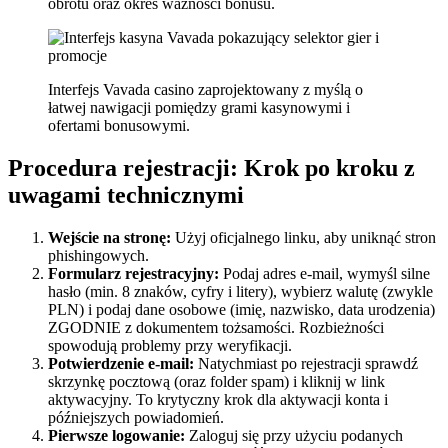
obrotu oraz okres ważności bonusu.
Interfejs Vavada casino zaprojektowany z myślą o
łatwej nawigacji pomiędzy grami kasynowymi i
ofertami bonusowymi.
Procedura rejestracji: Krok po kroku z
uwagami technicznymi
Wejście na stronę:
Użyj oficjalnego linku, aby uniknąć stron
phishingowych.
Formularz rejestracyjny:
Podaj adres e-mail, wymyśl silne
hasło (min. 8 znaków, cyfry i litery), wybierz walutę (zwykle
PLN) i podaj dane osobowe (imię, nazwisko, data urodzenia)
ZGODNIE z dokumentem tożsamości. Rozbieżności
spowodują problemy przy weryfikacji.
Potwierdzenie e-mail:
Natychmiast po rejestracji sprawdź
skrzynkę pocztową (oraz folder spam) i kliknij w link
aktywacyjny. To krytyczny krok dla aktywacji konta i
późniejszych powiadomień.
Pierwsze logowanie:
Zaloguj się przy użyciu podanych