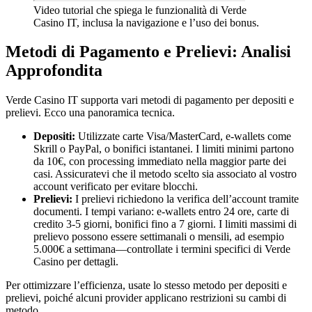
Video tutorial che spiega le funzionalità di Verde
Casino IT, inclusa la navigazione e l’uso dei bonus.
Metodi di Pagamento e Prelievi: Analisi
Approfondita
Verde Casino IT supporta vari metodi di pagamento per depositi e
prelievi. Ecco una panoramica tecnica.
Depositi:
Utilizzate carte Visa/MasterCard, e-wallets come
Skrill o PayPal, o bonifici istantanei. I limiti minimi partono
da 10€, con processing immediato nella maggior parte dei
casi. Assicuratevi che il metodo scelto sia associato al vostro
account verificato per evitare blocchi.
Prelievi:
I prelievi richiedono la verifica dell’account tramite
documenti. I tempi variano: e-wallets entro 24 ore, carte di
credito 3-5 giorni, bonifici fino a 7 giorni. I limiti massimi di
prelievo possono essere settimanali o mensili, ad esempio
5.000€ a settimana—controllate i termini specifici di Verde
Casino per dettagli.
Per ottimizzare l’efficienza, usate lo stesso metodo per depositi e
prelievi, poiché alcuni provider applicano restrizioni su cambi di
metodo.