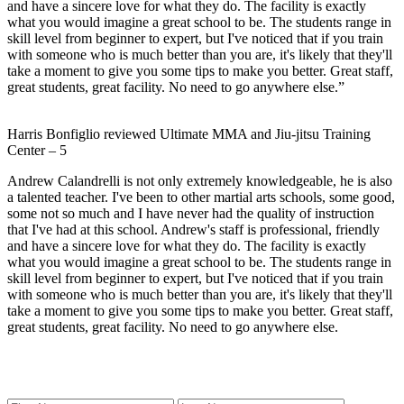
and have a sincere love for what they do. The facility is exactly
what you would imagine a great school to be. The students range in
skill level from beginner to expert, but I've noticed that if you train
with someone who is much better than you are, it's likely that they'll
take a moment to give you some tips to make you better. Great staff,
great students, great facility. No need to go anywhere else.”
Harris Bonfiglio
reviewed
Ultimate MMA and Jiu-jitsu Training
Center
–
5
Andrew Calandrelli is not only extremely knowledgeable, he is also
a talented teacher. I've been to other martial arts schools, some good,
some not so much and I have never had the quality of instruction
that I've had at this school. Andrew's staff is professional, friendly
and have a sincere love for what they do. The facility is exactly
what you would imagine a great school to be. The students range in
skill level from beginner to expert, but I've noticed that if you train
with someone who is much better than you are, it's likely that they'll
take a moment to give you some tips to make you better. Great staff,
great students, great facility. No need to go anywhere else.