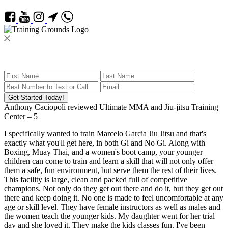
Get Started Today!
Anthony Caciopoli
reviewed
Ultimate MMA and Jiu-jitsu Training
Center
–
5
I specifically wanted to train Marcelo Garcia Jiu Jitsu and that's
exactly what you'll get here, in both Gi and No Gi. Along with
Boxing, Muay Thai, and a women's boot camp, your younger
children can come to train and learn a skill that will not only offer
them a safe, fun environment, but serve them the rest of their lives.
This facility is large, clean and packed full of competitive
champions. Not only do they get out there and do it, but they get out
there and keep doing it. No one is made to feel uncomfortable at any
age or skill level. They have female instructors as well as males and
the women teach the younger kids. My daughter went for her trial
day and she loved it. They make the kids classes fun. I've been