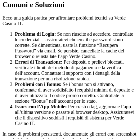
Comuni e Soluzioni
Ecco una guida pratica per affrontare problemi tecnici su Verde
Casino IT.
Problema di Login:
Se non riuscite ad accedere, controllate
le credenziali—assicuratevi che email e password siano
corrette. Se dimenticata, usate la funzione “Recupera
Password” via email. Se persiste, cancellate la cache del
browser o reinstallate l’app Verde Casino.
Errori di Transazione:
Per depositi o prelievi bloccati,
verificate i limiti del metodo di pagamento e la verifica
dell’account. Contattate il supporto con i dettagli della
transazione per una risoluzione rapida.
Problemi con i Bonus:
Se i bonus non si attivano,
confermate di aver soddisfatto i requisiti minimi di deposito e
di aver utilizzato il codice promo corretto. Controllate la
sezione “Bonus” nell’account per lo stato.
Issues con l’App Mobile:
Per crash o lag, aggiornate l’app
all’ultima versione o passate al browser desktop. Assicuratevi
che il dispositivo soddisfi i requisiti di sistema per Verde
Casino IT.
In caso di problemi persistenti, documentate gli errori con screenshot