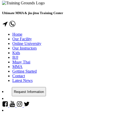
Ultimate MMA & jiu-jitsu Training Center
Home
Our Facility
Online University
Our Instructors
Kids
BJJ
Muay Thai
MMA
Getting Started
Contact
Latest News
Request Information