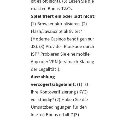
ist es oft nicht). (3) Lesen Sie die
exakten Bonus-T&Cs.
Spiel friert ein oder lädt nicht:
(1) Browser aktualisieren. (2)
Flash/JavaScript aktiviert?
(Moderne Casinos benötigen nur
JS). (3) Provider-Blockade durch
ISP? Probieren Sie eine mobile
App oder VPN (erst nach Klärung
der Legalität!).
Auszahlung
verzögert/abgelehnt:
(1) Ist
Ihre Kontoverifizierung (KYC)
vollständig? (2) Haben Sie die
Umsatzbedingungen für den
letzten Bonus erfüllt? (3)