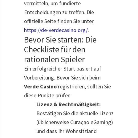
vermitteln, um fundierte
Entscheidungen zu treffen. Die
offizielle Seite finden Sie unter
https://de-verdecasino.org/
.
Bevor Sie starten: Die
Checkliste für den
rationalen Spieler
Ein erfolgreicher Start basiert auf
Vorbereitung. Bevor Sie sich beim
Verde Casino
registrieren, sollten Sie
diese Punkte prüfen:
Lizenz & Rechtmäßigkeit:
Bestätigen Sie die aktuelle Lizenz
(üblicherweise Curaçao eGaming)
und dass Ihr Wohnsitzland