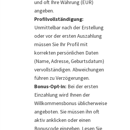
und oft Ihre Währung (EUR)
angeben.
Profilvollständigung:
Unmittelbar nach der Erstellung
oder vor der ersten Auszahlung
müssen Sie Ihr Profil mit
korrekten persönlichen Daten
(Name, Adresse, Geburtsdatum)
vervollständigen. Abweichungen
führen zu Verzögerungen.
Bonus-Opt-in:
Bei der ersten
Einzahlung wird Ihnen der
Willkommensbonus üblicherweise
angeboten. Sie müssen ihn oft
aktiv anklicken oder einen
Bonuscode eingeben. Lesen Sie