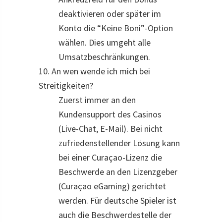
deaktivieren oder später im
Konto die “Keine Boni”-Option
wählen. Dies umgeht alle
Umsatzbeschränkungen.
10. An wen wende ich mich bei
Streitigkeiten?
Zuerst immer an den
Kundensupport des Casinos
(Live-Chat, E-Mail). Bei nicht
zufriedenstellender Lösung kann
bei einer Curaçao-Lizenz die
Beschwerde an den Lizenzgeber
(Curaçao eGaming) gerichtet
werden. Für deutsche Spieler ist
auch die Beschwerdestelle der