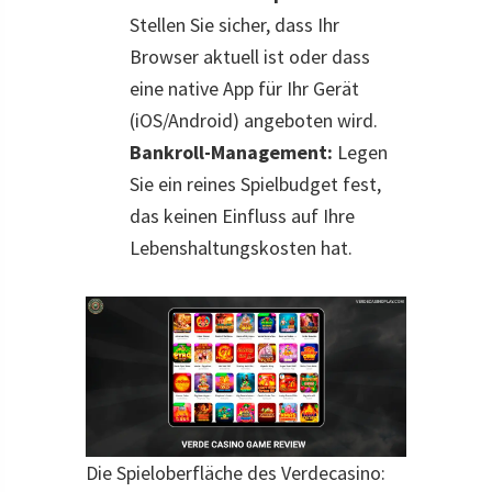
Stellen Sie sicher, dass Ihr
Browser aktuell ist oder dass
eine native App für Ihr Gerät
(iOS/Android) angeboten wird.
Bankroll-Management:
Legen
Sie ein reines Spielbudget fest,
das keinen Einfluss auf Ihre
Lebenshaltungskosten hat.
Die Spieloberfläche des Verdecasino: