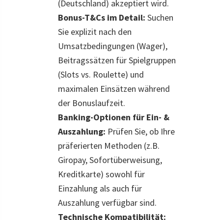
(Deutschland) akzeptiert wird.
Bonus-T&Cs im Detail:
Suchen
Sie explizit nach den
Umsatzbedingungen (Wager),
Beitragssätzen für Spielgruppen
(Slots vs. Roulette) und
maximalen Einsätzen während
der Bonuslaufzeit.
Banking-Optionen für Ein- &
Auszahlung:
Prüfen Sie, ob Ihre
präferierten Methoden (z.B.
Giropay, Sofortüberweisung,
Kreditkarte) sowohl für
Einzahlung als auch für
Auszahlung verfügbar sind.
Technische Kompatibilität: