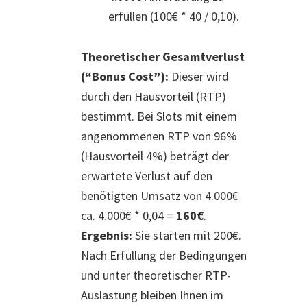
erfüllen (100€ * 40 / 0,10).
Theoretischer Gesamtverlust
(“Bonus Cost”):
Dieser wird
durch den Hausvorteil (RTP)
bestimmt. Bei Slots mit einem
angenommenen RTP von 96%
(Hausvorteil 4%) beträgt der
erwartete Verlust auf den
benötigten Umsatz von 4.000€
ca. 4.000€ * 0,04 =
160€
.
Ergebnis:
Sie starten mit 200€.
Nach Erfüllung der Bedingungen
und unter theoretischer RTP-
Auslastung bleiben Ihnen im