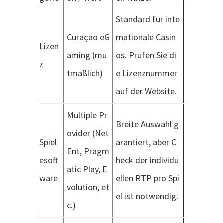
Standard für inte
Curaçao eG
rnationale Casin
Lizen
aming (mu
os. Prüfen Sie di
z
tmaßlich)
e Lizenznummer
auf der Website.
Multiple Pr
Breite Auswahl g
ovider (Net
Spiel
arantiert, aber C
Ent, Pragm
esoft
heck der individu
atic Play, E
ware
ellen RTP pro Spi
volution, et
el ist notwendig.
c.)