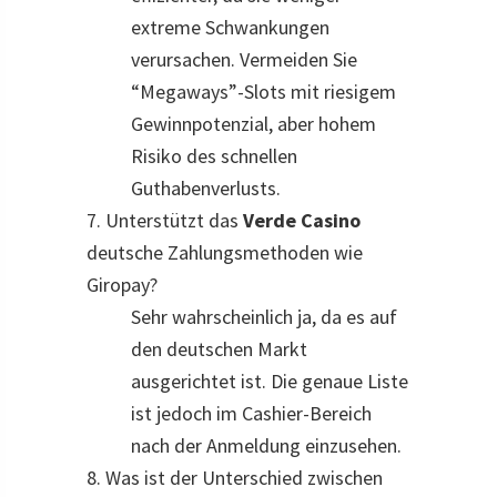
extreme Schwankungen
verursachen. Vermeiden Sie
“Megaways”-Slots mit riesigem
Gewinnpotenzial, aber hohem
Risiko des schnellen
Guthabenverlusts.
7. Unterstützt das
Verde Casino
deutsche Zahlungsmethoden wie
Giropay?
Sehr wahrscheinlich ja, da es auf
den deutschen Markt
ausgerichtet ist. Die genaue Liste
ist jedoch im Cashier-Bereich
nach der Anmeldung einzusehen.
8. Was ist der Unterschied zwischen