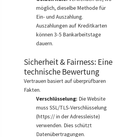
möglich, dieselbe Methode für
Ein- und Auszahlung.
Auszahlungen auf Kreditkarten
können 3-5 Bankarbeitstage
dauern.
Sicherheit & Fairness: Eine
technische Bewertung
Vertrauen basiert auf überprüfbaren
Fakten.
Verschlüsselung:
Die Website
muss SSL/TLS-Verschlüsselung
(https:// in der Adressleiste)
verwenden. Dies schützt
Datenübertragungen.