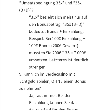
“Umsatzbedingung 35x” und “35x
(B+D)”?
“35x” bezieht sich meist nur auf
den Bonusbetrag. “35x (B+D)”
bedeutet Bonus + Einzahlung.
Beispiel: Bei 100€ Einzahlung +
100€ Bonus (200€ Gesamt)
müssten Sie 200€ * 35 = 7.000€
umsetzen. Letzteres ist deutlich
strenger.
9. Kann ich im Verdecasino mit
Echtgeld spielen, OHNE einen Bonus
zu nehmen?
Ja, fast immer. Bei der
Einzahlung können Sie das
Ankreuzfeld für den Bonus