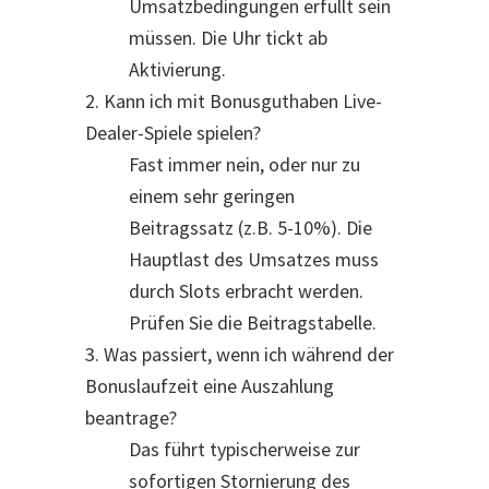
Umsatzbedingungen erfüllt sein
müssen. Die Uhr tickt ab
Aktivierung.
2. Kann ich mit Bonusguthaben Live-
Dealer-Spiele spielen?
Fast immer nein, oder nur zu
einem sehr geringen
Beitragssatz (z.B. 5-10%). Die
Hauptlast des Umsatzes muss
durch Slots erbracht werden.
Prüfen Sie die Beitragstabelle.
3. Was passiert, wenn ich während der
Bonuslaufzeit eine Auszahlung
beantrage?
Das führt typischerweise zur
sofortigen Stornierung des