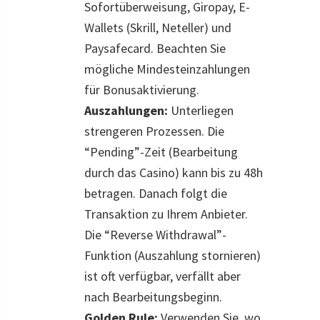
Sofortüberweisung, Giropay, E-
Wallets (Skrill, Neteller) und
Paysafecard. Beachten Sie
mögliche Mindesteinzahlungen
für Bonusaktivierung.
Auszahlungen:
Unterliegen
strengeren Prozessen. Die
“Pending”-Zeit (Bearbeitung
durch das Casino) kann bis zu 48h
betragen. Danach folgt die
Transaktion zu Ihrem Anbieter.
Die “Reverse Withdrawal”-
Funktion (Auszahlung stornieren)
ist oft verfügbar, verfällt aber
nach Bearbeitungsbeginn.
Golden Rule:
Verwenden Sie, wo