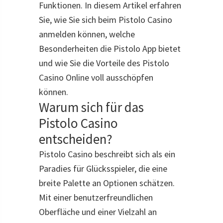
Funktionen. In diesem Artikel erfahren
Sie, wie Sie sich beim Pistolo Casino
anmelden können, welche
Besonderheiten die Pistolo App bietet
und wie Sie die Vorteile des Pistolo
Casino Online voll ausschöpfen
können.
Warum sich für das
Pistolo Casino
entscheiden?
Pistolo Casino beschreibt sich als ein
Paradies für Glücksspieler, die eine
breite Palette an Optionen schätzen.
Mit einer benutzerfreundlichen
Oberfläche und einer Vielzahl an