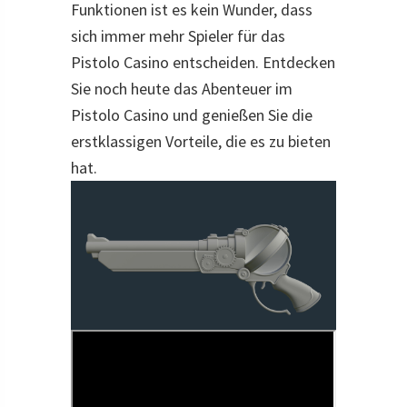
Funktionen ist es kein Wunder, dass
sich immer mehr Spieler für das
Pistolo Casino entscheiden. Entdecken
Sie noch heute das Abenteuer im
Pistolo Casino und genießen Sie die
erstklassigen Vorteile, die es zu bieten
hat.