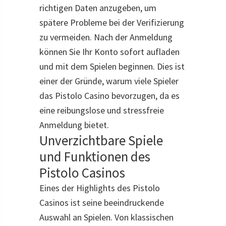
richtigen Daten anzugeben, um
spätere Probleme bei der Verifizierung
zu vermeiden. Nach der Anmeldung
können Sie Ihr Konto sofort aufladen
und mit dem Spielen beginnen. Dies ist
einer der Gründe, warum viele Spieler
das Pistolo Casino bevorzugen, da es
eine reibungslose und stressfreie
Anmeldung bietet.
Unverzichtbare Spiele
und Funktionen des
Pistolo Casinos
Eines der Highlights des Pistolo
Casinos ist seine beeindruckende
Auswahl an Spielen. Von klassischen