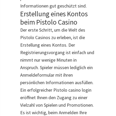
Informationen gut geschützt sind.
Erstellung eines Kontos
beim Pistolo Casino
Der erste Schritt, um die Welt des
Pistolo Casinos zu erleben, ist die
Erstellung eines Kontos. Der
Registrierungsvorgang ist einfach und
nimmt nur wenige Minuten in
Anspruch. Spieler müssen lediglich ein
Anmeldeformular mit ihren
persönlichen Informationen ausfüllen.
Ein erfolgreicher Pistolo casino login
eröffnet Ihnen den Zugang zu einer
Vielzahl von Spielen und Promotionen.
Es ist wichtig, beim Anmelden Ihre