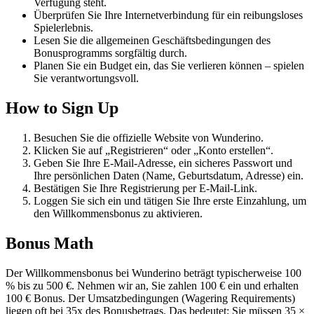
Verfügung steht.
Überprüfen Sie Ihre Internetverbindung für ein reibungsloses
Spielerlebnis.
Lesen Sie die allgemeinen Geschäftsbedingungen des
Bonusprogramms sorgfältig durch.
Planen Sie ein Budget ein, das Sie verlieren können – spielen
Sie verantwortungsvoll.
How to Sign Up
Besuchen Sie die offizielle Website von Wunderino.
Klicken Sie auf „Registrieren“ oder „Konto erstellen“.
Geben Sie Ihre E-Mail-Adresse, ein sicheres Passwort und
Ihre persönlichen Daten (Name, Geburtsdatum, Adresse) ein.
Bestätigen Sie Ihre Registrierung per E-Mail-Link.
Loggen Sie sich ein und tätigen Sie Ihre erste Einzahlung, um
den Willkommensbonus zu aktivieren.
Bonus Math
Der Willkommensbonus bei Wunderino beträgt typischerweise 100
% bis zu 500 €. Nehmen wir an, Sie zahlen 100 € ein und erhalten
100 € Bonus. Der Umsatzbedingungen (Wagering Requirements)
liegen oft bei 35x des Bonusbetrags. Das bedeutet: Sie müssen 35 ×