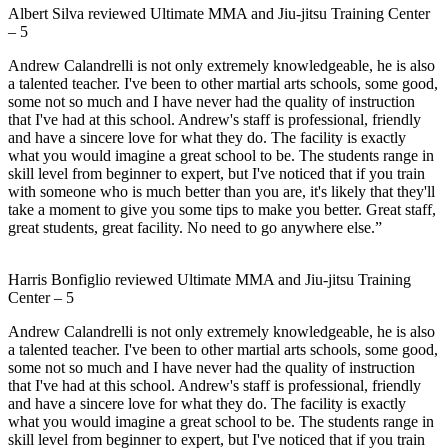
Albert Silva
reviewed
Ultimate MMA and Jiu-jitsu Training Center
–
5
Andrew Calandrelli is not only extremely knowledgeable, he is also
a talented teacher. I've been to other martial arts schools, some good,
some not so much and I have never had the quality of instruction
that I've had at this school. Andrew's staff is professional, friendly
and have a sincere love for what they do. The facility is exactly
what you would imagine a great school to be. The students range in
skill level from beginner to expert, but I've noticed that if you train
with someone who is much better than you are, it's likely that they'll
take a moment to give you some tips to make you better. Great staff,
great students, great facility. No need to go anywhere else.”
Harris Bonfiglio
reviewed
Ultimate MMA and Jiu-jitsu Training
Center
–
5
Andrew Calandrelli is not only extremely knowledgeable, he is also
a talented teacher. I've been to other martial arts schools, some good,
some not so much and I have never had the quality of instruction
that I've had at this school. Andrew's staff is professional, friendly
and have a sincere love for what they do. The facility is exactly
what you would imagine a great school to be. The students range in
skill level from beginner to expert, but I've noticed that if you train