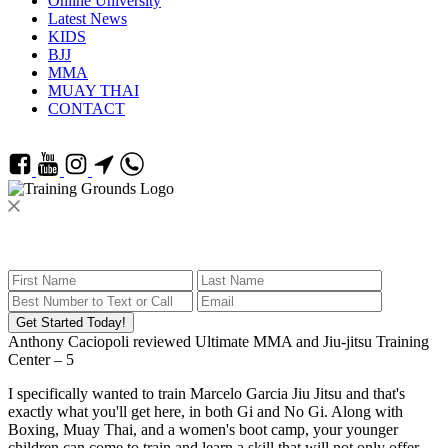
Online University
Latest News
KIDS
BJJ
MMA
MUAY THAI
CONTACT
Get Started Today!
Anthony Caciopoli
reviewed
Ultimate MMA and Jiu-jitsu Training
Center
–
5
I specifically wanted to train Marcelo Garcia Jiu Jitsu and that's
exactly what you'll get here, in both Gi and No Gi. Along with
Boxing, Muay Thai, and a women's boot camp, your younger
children can come to train and learn a skill that will not only offer