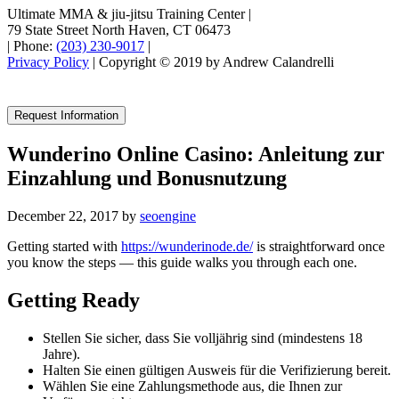
Ultimate MMA & jiu-jitsu Training Center
|
79 State Street North Haven, CT 06473
|
Phone:
(203) 230-9017
|
Privacy Policy
| Copyright © 2019 by Andrew Calandrelli
Request Information
Wunderino Online Casino: Anleitung zur
Einzahlung und Bonusnutzung
December 22, 2017
by
seoengine
Getting started with
https://wunderinode.de/
is straightforward once
you know the steps — this guide walks you through each one.
Getting Ready
Stellen Sie sicher, dass Sie volljährig sind (mindestens 18
Jahre).
Halten Sie einen gültigen Ausweis für die Verifizierung bereit.
Wählen Sie eine Zahlungsmethode aus, die Ihnen zur